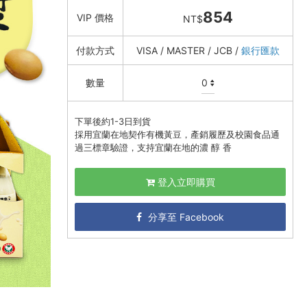
854
VIP 價格
NT$
付款方式
VISA / MASTER / JCB /
銀行匯款
數量
下單後約1-3日到貨
採用宜蘭在地契作有機黃豆，產銷履歷及校園食品通
過三標章驗證，支持宜蘭在地的濃 醇 香
登入立即購買
分享至 Facebook