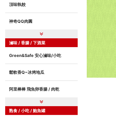
頂味執餃
神奇QQ肉圓
滷味 / 香腸 / 下酒菜
Green&Safe 安心滷味/小吃
鬆軟香Q~冰烤地瓜
阿里棒棒 飛魚卵香腸 / 肉乾
熟食 / 小吃 / 鮑魚罐