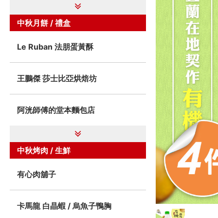
中秋月餅 / 禮盒
Le Ruban 法朋蛋黃酥
王鵬傑 莎士比亞烘焙坊
阿洸師傅的堂本麵包店
中秋烤肉 / 生鮮
有心肉舖子
卡馬龍 白晶蝦 / 烏魚子鴨胸