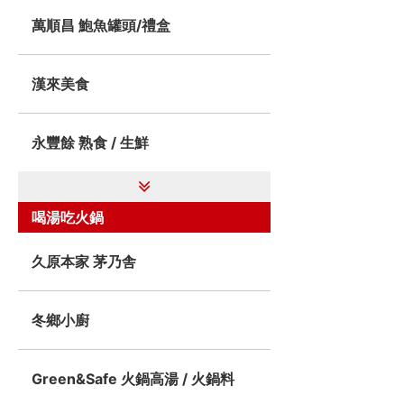
萬順昌 鮑魚罐頭/禮盒
漢來美食
永豐餘 熟食 / 生鮮
喝湯吃火鍋
久原本家 茅乃舎
冬鄉小廚
Green&Safe 火鍋高湯 / 火鍋料