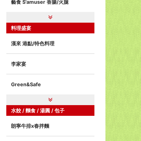
藝食 S'amuser 香腸/火腿
料理盛宴
漢來 港點/特色料理
李家宴
Green&Safe
水餃 / 麵食 / 湯圓 / 包子
朗寧牛排x春拌麵