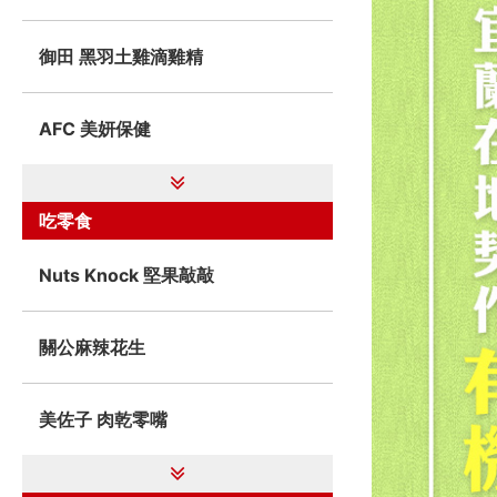
御田 黑羽土雞滴雞精
AFC 美妍保健
吃零食
Nuts Knock 堅果敲敲
關公麻辣花生
美佐子 肉乾零嘴