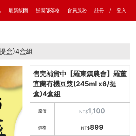
集
最新飯團
飯團部落格
會員服務
註冊
/
登入
提盒)4盒組
售完補貨中【羅東鎮農會】羅董
宜蘭有機豆漿(245ml x6/提
盒)4盒組
1,100
原價
NT$
899
價格
NT$