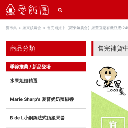
愛飯團
愛市集
羅東鎮農會
售完補貨中【羅東鎮農會】羅董宜蘭有機豆漿(245ml
商品分類
售完補貨中
季節推薦 / 新品登場
水果姐姐精選
Marie Sharp's 夏普奶奶辣椒醬
B de L小銅鍋法式頂級果醬