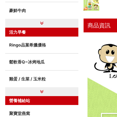
豪鮮牛肉
商品資訊
活力早餐
Ringo品菓希臘優格
鬆軟香Q~冰烤地瓜
雞蛋 / 生菜 / 玉米粒
營養補給站
聚寶堂燕窩