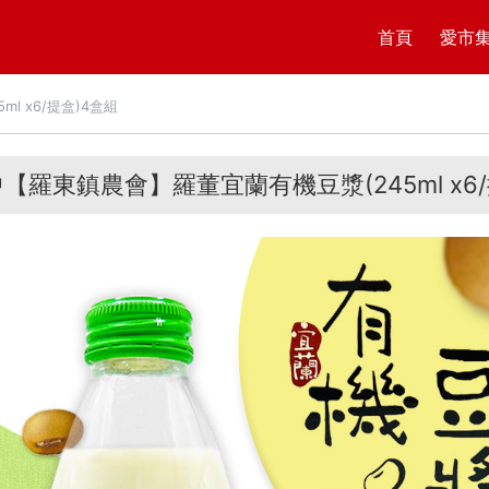
首頁
愛市
 x6/提盒)4盒組
【羅東鎮農會】羅董宜蘭有機豆漿(245ml x6/