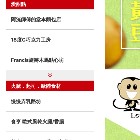
愛甜點
阿洸師傅的堂本麵包店
18度C巧克力工房
Francis旋轉木馬點心坊
火腿．起司．歐陸食材
慢慢弄乳酪坊
食亨 歐式風乾火腿/香腸