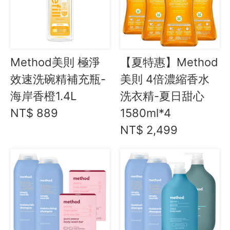
水餃 / 麵食 / 湯圓 / 包子
滷味 / 香腸 / 下酒菜
熟食 / 小吃 / 鮑魚罐
Method美則 極淨
【夏特惠】Method
喝湯吃火鍋
效速洗碗精補充瓶-
美則 4倍濃縮香水
礦泉水 / 氣泡水
海岸香橙1.4L
洗衣精-夏日甜心
喫茶喝咖啡 / 飲料
NT$ 889
1580ml*4
農產 / 乾貨
NT$ 2,499
油鹽醬醋
頂級美食
餐廚好朋友
生活美學
RENOVA 天然彩色衛生紙
method 美則