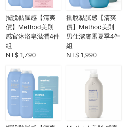
mrs.meyers 梅耶夫人
新新新 四層衛生紙
擺脫黏膩感【清爽
擺脫黏膩感【清爽
覓樂子
價】Method美則
價】Method美則
哇哉上課線上課程
吳恩文的快樂廚房 食譜書
感官沐浴皂滋潤4件
男仕潔膚露夏季4件
🇯🇵 日本專區
組
組
NT$ 1,790
NT$ 1,990
最新飯團
14
Blog
會員服務
社群
愛飯團FB粉絲團
YouTube