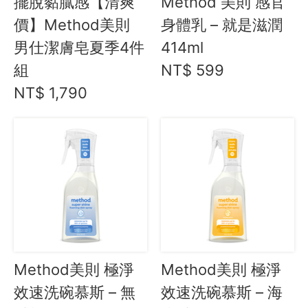
擺脫黏膩感【清爽
Method 美則 感官
價】Method美則
身體乳 – 就是滋潤
Instagram
男仕潔膚皂夏季4件
414ml
聯絡我們
組
NT$ 599
NT$ 1,790
客服專線
服務信箱
關於
關於愛飯團
聯絡我們
合作與廣告
Method美則 極淨
Method美則 極淨
效速洗碗慕斯 – 無
效速洗碗慕斯 – 海
媒體推薦與報導