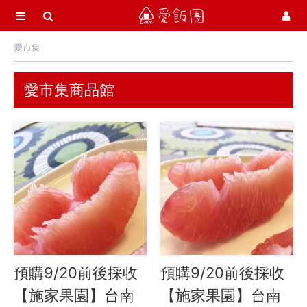
選單
愛飯團
愛市集
首頁
愛市集商品館
21
愛市集商品館
最新飯團
14
Blog
會員服務
社群
愛飯團FB粉絲團
預購9/20前後採收
預購9/20前後採收
YouTube
【施家果園】台南
【施家果園】台南