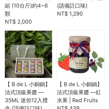
組 (10台斤)約4~6
(請備註口味)
資訊安全
顆
NT$ 1,290
服務條款
NT$ 2,000
【 B de L 小銅鍋】
【 B de L 小銅鍋】
法式頂級果醬 —
法式頂級果醬 —紅
35ML 迷你12入禮
水果 | Red Fruits
盒 (請備註口味)
NT$ 439