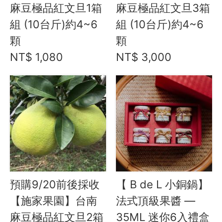
Instagram
麻豆極品紅文旦1箱
麻豆極品紅文旦3箱
組 (10台斤)約4~6
組 (10台斤)約4~6
聯絡我們
顆
顆
客服專線
NT$ 1,080
NT$ 3,000
服務信箱
關於
關於愛飯團
聯絡我們
合作與廣告
預購9/20前後採收
【 B de L 小銅鍋】
媒體推薦與報導
【施家果園】台南
法式頂級果醬 —
麻豆極品紅文旦2箱
35ML 迷你6入禮盒
隱私保護