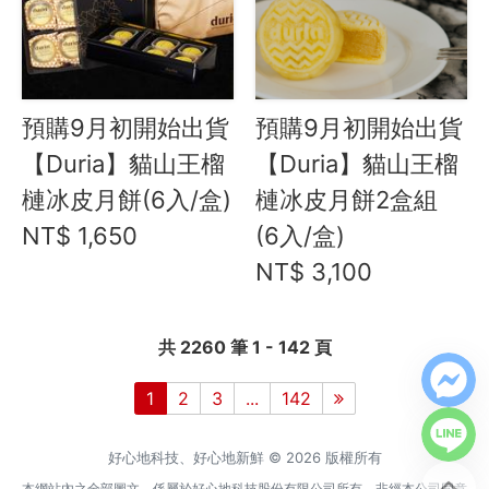
預購9月初開始出貨
預購9月初開始出貨
【Duria】貓山王榴
【Duria】貓山王榴
槤冰皮月餅(6入/盒)
槤冰皮月餅2盒組
NT$ 1,650
(6入/盒)
NT$ 3,100
共 2260 筆 1 - 142 頁
1
2
3
...
142
好心地科技、好心地新鮮 © 2026 版權所有
本網站內之全部圖文，係屬於好心地科技股份有限公司所有，非經本公司同意