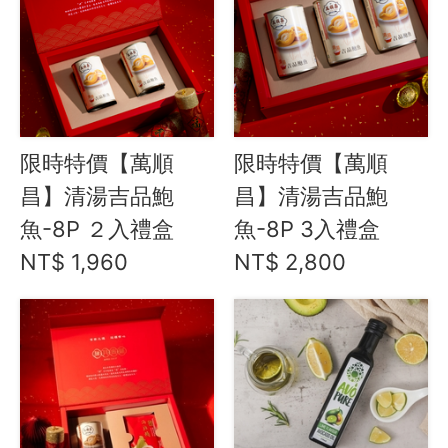
水餃 / 麵食 / 湯圓 / 包子
滷味 / 香腸 / 下酒菜
Green&Safe 安心滷味/小吃
鬆軟香Q~冰烤地瓜
阿里棒棒 飛魚卵香腸 / 肉乾
限時特價【萬順
限時特價【萬順
陳記好味 煙燻滷味
昌】清湯吉品鮑
昌】清湯吉品鮑
萬順昌 鮑魚罐頭/禮盒
魚-8P ２入禮盒
魚-8P 3入禮盒
食亨 歐式風乾火腿/香腸
NT$ 1,960
NT$ 2,800
熟食 / 小吃 / 鮑魚罐
喝湯吃火鍋
礦泉水 / 氣泡水
喫茶喝咖啡 / 飲料
農產 / 乾貨
油鹽醬醋