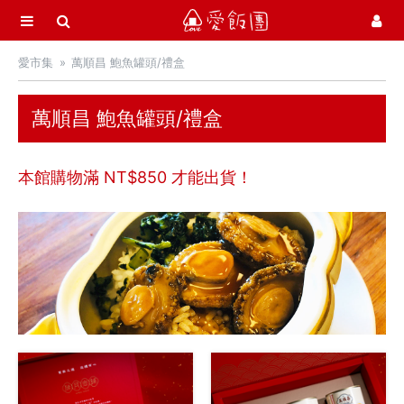
選單
愛飯團
愛市集
萬順昌 鮑魚罐頭/禮盒
首頁
愛市集商品館
21
萬順昌 鮑魚罐頭/禮盒
中秋月餅 / 禮盒
本館購物滿 NT$
850
才能出貨！
中秋烤肉 / 生鮮
季節推薦 / 新品登場
活力早餐
營養補給站
吃零食
愛甜點
火腿．起司．歐陸食材
料理盛宴