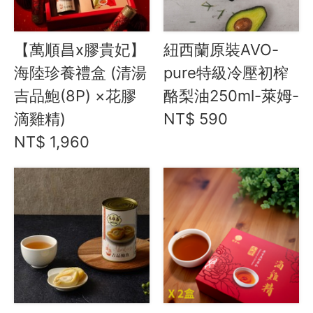
頂級美食
餐廚好朋友
【萬順昌x膠貴妃】
紐西蘭原裝AVO-
生活美學
海陸珍養禮盒 (清湯
pure特級冷壓初榨
🇯🇵 日本專區
吉品鮑(8P) ×花膠
酪梨油250ml-萊姆-
滴雞精)
最新飯團
NT$ 590
13
NT$ 1,960
Blog
會員服務
社群
愛飯團FB粉絲團
YouTube