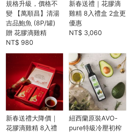
Instagram
規格升級，價格不
新春送禮｜花膠滴
變 【萬順昌】清湯
雞精 8入禮盒 2盒更
聯絡我們
吉品鮑魚 (8P/罐)
優惠
贈 花膠滴雞精
NT$ 3,060
客服專線
NT$ 980
服務信箱
關於
關於愛飯團
聯絡我們
合作與廣告
新春送禮大降價｜
媒體推薦與報導
紐西蘭原裝AVO-
花膠滴雞精 8入禮
pure特級冷壓初榨
隱私保護