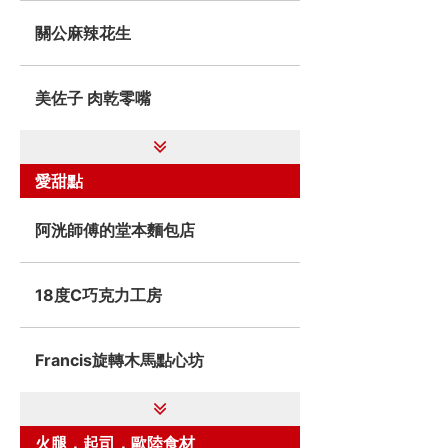
關公麻辣花生
美佐子 肉乾零嘴
愛甜點
阿洸師傅的堂本麵包店
18度C巧克力工房
Francis旋轉木馬點心坊
火腿．起司．歐陸食材