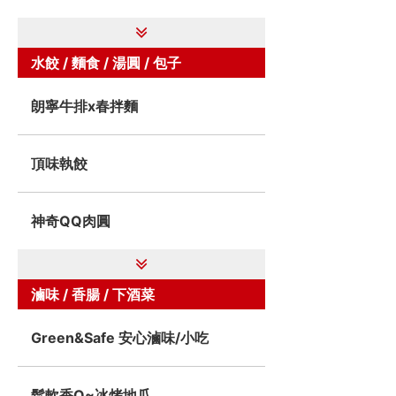
水餃 / 麵食 / 湯圓 / 包子
朗寧牛排x春拌麵
頂味執餃
神奇QQ肉圓
滷味 / 香腸 / 下酒菜
Green&Safe 安心滷味/小吃
鬆軟香Q~冰烤地瓜