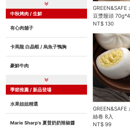
GREEN&SAF
中秋烤肉 / 生鮮
豆漿饅頭 70g*
NT$ 130
有心肉舖子
卡馬龍 白晶蝦 / 烏魚子鴨胸
豪鮮牛肉
季節推薦 / 新品登場
水果姐姐精選
GREEN&SAF
絲卷 8入
Marie Sharp's 夏普奶奶辣椒醬
NT$ 99