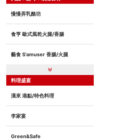
慢慢弄乳酪坊
食亨 歐式風乾火腿/香腸
藝食 S'amuser 香腸/火腿
料理盛宴
漢來 港點/特色料理
李家宴
Green&Safe