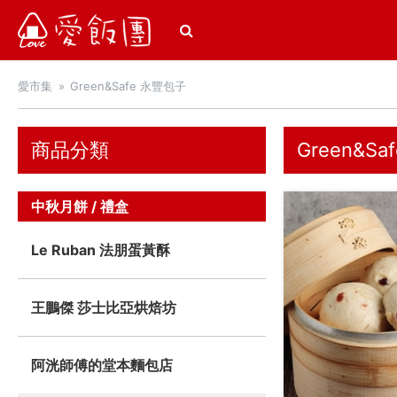
愛飯團
愛市集
Green&Safe 永豐包子
商品分類
Green&S
中秋月餅 / 禮盒
Le Ruban 法朋蛋黃酥
王鵬傑 莎士比亞烘焙坊
阿洸師傅的堂本麵包店