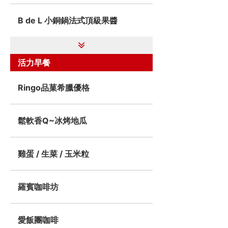
B de L 小銅鍋法式頂級果醬
活力早餐
Ringo品菓希臘優格
鬆軟香Q~冰烤地瓜
雞蛋 / 生菜 / 玉米粒
羅賓咖啡坊
愛飯團咖啡