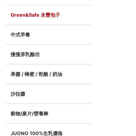
Green&Safe 永豐包子
中式早餐
慢慢弄乳酪坊
果醬 / 蜂蜜 / 乾酪 / 奶油
沙拉醬
穀物/麥片/營養棒
JUONO 100%生乳優格