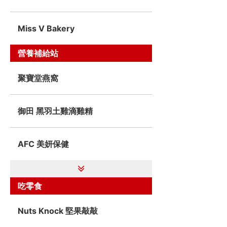
Miss V Bakery
營養補給站
聚寶堂燕窩
御田 黑羽土雞滴雞精
AFC 美妍保健
吃零食
Nuts Knock 堅果敲敲