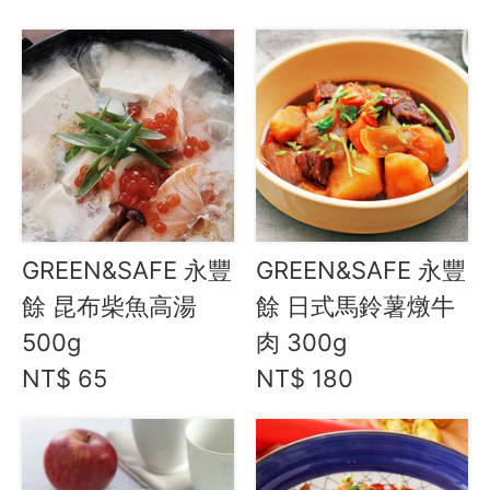
調味料
高湯、昆布
飲品、零食
熟食、生鮮
AFC 美妍保健
餐廚用品
最新飯團
15
Blog
GREEN&SAFE 永豐
GREEN&SAFE 永豐
會員服務
餘 昆布柴魚高湯
餘 日式馬鈴薯燉牛
500g
肉 300g
社群
NT$ 65
NT$ 180
愛飯團FB粉絲團
YouTube