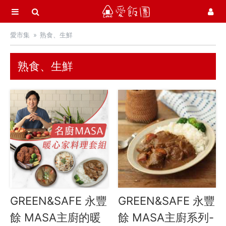
選單
愛飯團
愛市集
熟食、生鮮
首頁
愛市集商品館
21
熟食、生鮮
中秋月餅 / 禮盒
中秋烤肉 / 生鮮
季節推薦 / 新品登場
活力早餐
營養補給站
吃零食
愛甜點
GREEN&SAFE 永豐
GREEN&SAFE 永豐
火腿．起司．歐陸食材
餘 MASA主廚的暖
餘 MASA主廚系列-
料理盛宴