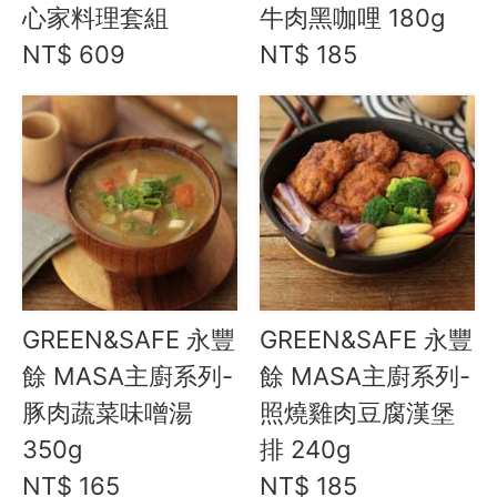
心家料理套組
牛肉黑咖哩 180g
水餃 / 麵食 / 湯圓 / 包子
NT$ 609
NT$ 185
滷味 / 香腸 / 下酒菜
熟食 / 小吃 / 鮑魚罐
喝湯吃火鍋
礦泉水 / 氣泡水
喫茶喝咖啡 / 飲料
農產 / 乾貨
油鹽醬醋
頂級美食
GREEN&SAFE 永豐
GREEN&SAFE 永豐
餐廚好朋友
餘 MASA主廚系列-
餘 MASA主廚系列-
生活美學
豚肉蔬菜味噌湯
照燒雞肉豆腐漢堡
🇯🇵 日本專區
350g
排 240g
米と麵
NT$ 165
NT$ 185