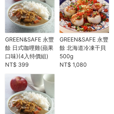
Instagram
聯絡我們
客服專線
GREEN&SAFE 永豐
GREEN&SAFE 永豐
服務信箱
餘 日式咖哩雞(蘋果
餘 北海道冷凍干貝
口味)(4入特價組)
500g
關於
NT$ 399
NT$ 1,080
關於愛飯團
聯絡我們
合作與廣告
媒體推薦與報導