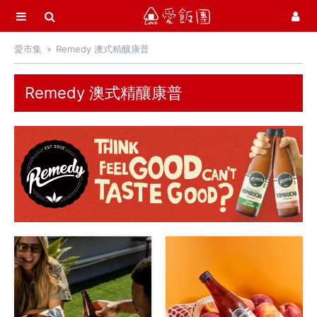
選單
愛飯團
愛市集
Remedy 澳式精釀康普
首頁
愛市集商品館
21
Remedy 澳式精釀康普
中秋月餅 / 禮盒
中秋烤肉 / 生鮮
季節推薦 / 新品登場
活力早餐
營養補給站
吃零食
愛甜點
火腿．起司．歐陸食材
料理盛宴