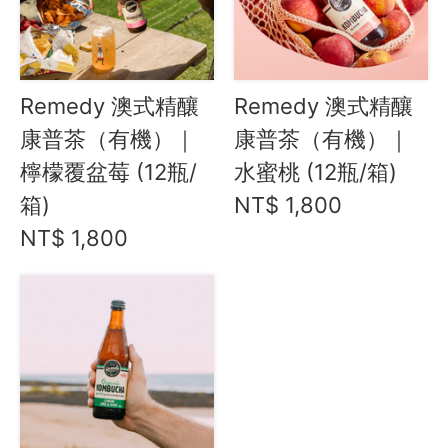
水餃 / 麵食 / 湯圓 / 包子
滷味 / 香腸 / 下酒菜
熟食 / 小吃 / 鮑魚罐
Remedy 澳式精釀
Remedy 澳式精釀
喝湯吃火鍋
康普茶（有機）｜
康普茶（有機）｜
礦泉水 / 氣泡水
檸檬覆盆莓 (12瓶/
水蜜桃 (12瓶/箱)
喫茶喝咖啡 / 飲料
箱)
NT$ 1,800
台東紅烏龍氣泡飲
NT$ 1,800
羅賓咖啡坊
愛飯團咖啡
美景茶飲
Remedy 澳式精釀康普
Bonsoy 氣泡椰子水/棒豆奶
Zestea 無酒精
O卡桑 木耳養生飲