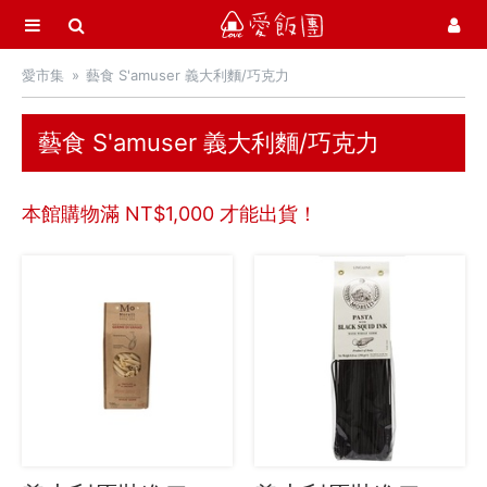
選單
愛飯團
愛市集
藝食 S'amuser 義大利麵/巧克力
首頁
愛市集商品館
21
藝食 S'amuser 義大利麵/巧克力
中秋月餅 / 禮盒
本館購物滿 NT$
1,000
才能出貨！
中秋烤肉 / 生鮮
季節推薦 / 新品登場
活力早餐
營養補給站
吃零食
愛甜點
火腿．起司．歐陸食材
慢慢弄乳酪坊