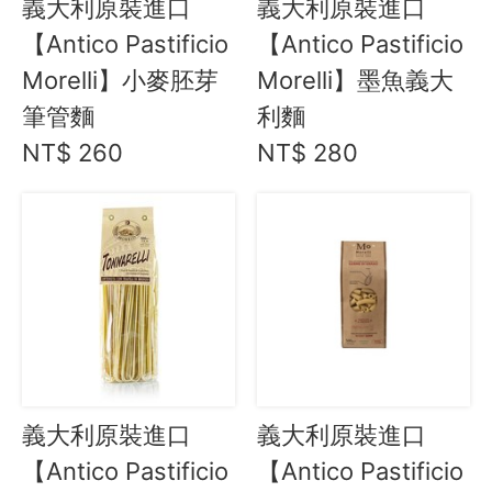
義大利原裝進口
義大利原裝進口
食亨 歐式風乾火腿/香腸
【Antico Pastificio
【Antico Pastificio
藝食 S'amuser 香腸/火腿
Morelli】小麥胚芽
Morelli】墨魚義大
藝食 S'amuser 義大利麵/巧克力
筆管麵
利麵
料理盛宴
NT$ 260
NT$ 280
水餃 / 麵食 / 湯圓 / 包子
滷味 / 香腸 / 下酒菜
熟食 / 小吃 / 鮑魚罐
喝湯吃火鍋
礦泉水 / 氣泡水
喫茶喝咖啡 / 飲料
農產 / 乾貨
油鹽醬醋
義大利原裝進口
義大利原裝進口
頂級美食
【Antico Pastificio
【Antico Pastificio
餐廚好朋友