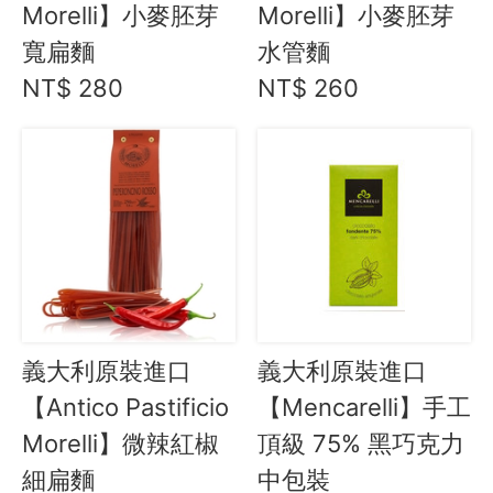
Morelli】⼩麥胚芽
Morelli】小麥胚芽
生活美學
寬扁麵
水管麵
🇯🇵 日本專區
NT$ 280
NT$ 260
最新飯團
14
Blog
會員服務
社群
愛飯團FB粉絲團
義大利原裝進口
義大利原裝進口
YouTube
【Antico Pastificio
【Mencarelli】手工
Instagram
Morelli】微辣紅椒
頂級 75% 黑巧克力
細扁麵
中包裝