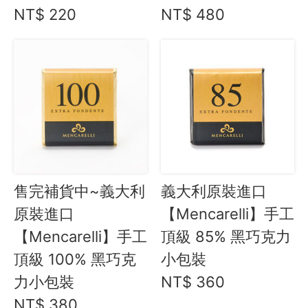
聯絡我們
NT$ 220
NT$ 480
客服專線
服務信箱
關於
關於愛飯團
聯絡我們
售完補貨中~義大利
義大利原裝進口
合作與廣告
原裝進口
【Mencarelli】手工
媒體推薦與報導
【Mencarelli】手工
頂級 85% 黑巧克力
頂級 100% 黑巧克
小包裝
隱私保護
力小包裝
NT$ 360
資訊安全
NT$ 380