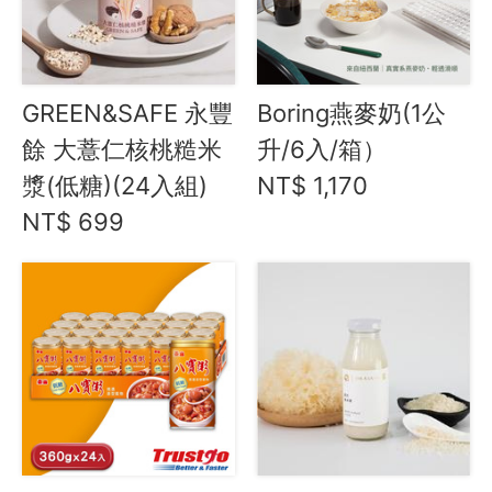
GREEN&SAFE 永豐
Boring燕麥奶(1公
餘 大薏仁核桃糙米
升/6入/箱）
漿(低糖)(24入組)
NT$ 1,170
NT$ 699