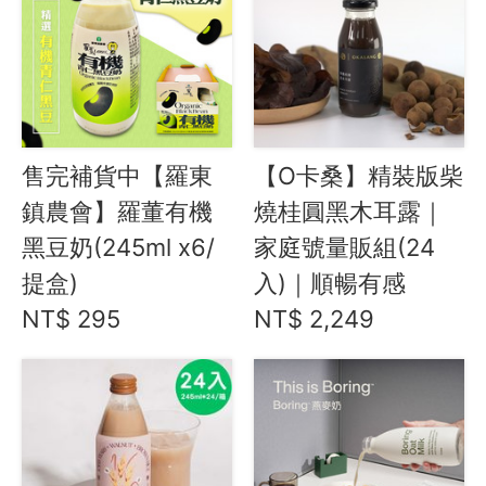
服務信箱
關於
關於愛飯團
售完補貨中【羅東
【O卡桑】精裝版柴
聯絡我們
鎮農會】羅董有機
燒桂圓黑木耳露｜
黑豆奶(245ml x6/
合作與廣告
家庭號量販組(24
提盒)
入)｜順暢有感
媒體推薦與報導
NT$ 295
NT$ 2,249
隱私保護
資訊安全
服務條款