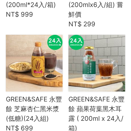
(200ml*24入/箱)
(200mlx6入/組) 嘗
水餃 / 麵食 / 湯圓 / 包子
NT$ 999
鮮價
滷味 / 香腸 / 下酒菜
NT$ 299
熟食 / 小吃 / 鮑魚罐
喝湯吃火鍋
礦泉水 / 氣泡水
喫茶喝咖啡 / 飲料
台東紅烏龍氣泡飲
羅賓咖啡坊
愛飯團咖啡
美景茶飲
GREEN&SAFE 永豐
GREEN&SAFE 永豐
Remedy 澳式精釀康普
餘 芝麻杏仁黑米漿
餘 蘋果荷葉黑木耳
Bonsoy 氣泡椰子水/棒豆奶
Zestea 無酒精
(低糖)(24入組)
露 ( 200ml x 24入/
O卡桑 木耳養生飲
NT$ 699
箱)