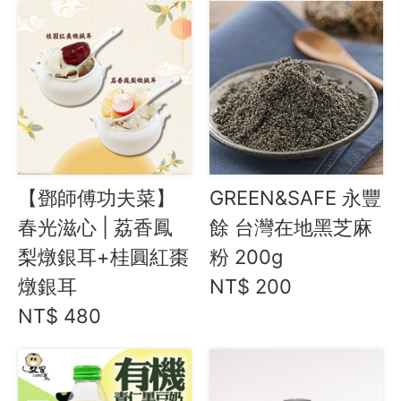
最新飯團
14
Blog
會員服務
社群
【鄧師傅功夫菜】
GREEN&SAFE 永豐
愛飯團FB粉絲團
春光滋心 | 荔香鳳
餘 台灣在地黑芝麻
YouTube
梨燉銀耳+桂圓紅棗
粉 200g
燉銀耳
NT$ 200
Instagram
NT$ 480
聯絡我們
客服專線