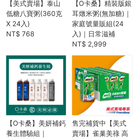
【美式賣場】泰山
【O卡桑】精裝版銀
低糖八寶粥(360克
耳燉米粥(無加糖)｜
X 24入)
家庭號量販組(24
NT$ 768
入)｜日常滋補
NT$ 2,999
【O卡桑】美妍補鈣
售完補貨中【美式
養生體驗組｜
賣場】雀巢美祿 高