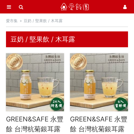
選單
愛飯團
愛市集
豆奶 / 堅果飲 / 木耳露
首頁
愛市集商品館
21
豆奶 / 堅果飲 / 木耳露
中秋月餅 / 禮盒
中秋烤肉 / 生鮮
季節推薦 / 新品登場
活力早餐
營養補給站
吃零食
愛甜點
GREEN&SAFE 永豐
GREEN&SAFE 永豐
火腿．起司．歐陸食材
餘 台灣杭菊銀耳露
餘 台灣杭菊銀耳露
料理盛宴