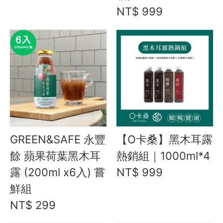
方圓一脈 如果紅茶
NT$ 999
人山艸 無鹼仙草茶
發現茶
果汁 / 醋飲 / 茶飲 / 沖泡
山山來茶
BEMO Café
豆奶 / 堅果飲 / 木耳露
羅東鎮農會
限時68折↘茶立方工坊 台灣茶餅
農產 / 乾貨
GREEN&SAFE 永豐
【O卡桑】黑木耳露
油鹽醬醋
餘 蘋果荷葉黑木耳
熱銷組｜1000ml*4
頂級美食
露 (200ml x6入) 嘗
NT$ 999
餐廚好朋友
鮮組
生活美學
NT$ 299
🇯🇵 日本專區