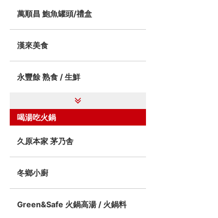
萬順昌 鮑魚罐頭/禮盒
漢來美食
永豐餘 熟食 / 生鮮
喝湯吃火鍋
久原本家 茅乃舎
冬鄉小廚
Green&Safe 火鍋高湯 / 火鍋料