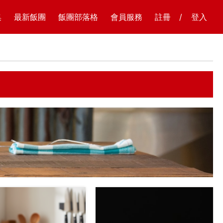
集
最新飯團
飯團部落格
會員服務
註冊
/
登入