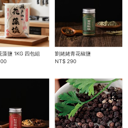
藻鹽 1KG 四包組
劉姥姥青花椒鹽
200
NT$ 290