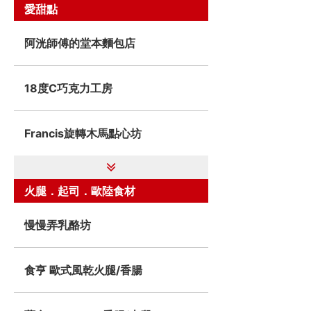
愛甜點
阿洸師傅的堂本麵包店
18度C巧克力工房
Francis旋轉木馬點心坊
火腿．起司．歐陸食材
慢慢弄乳酪坊
食亨 歐式風乾火腿/香腸