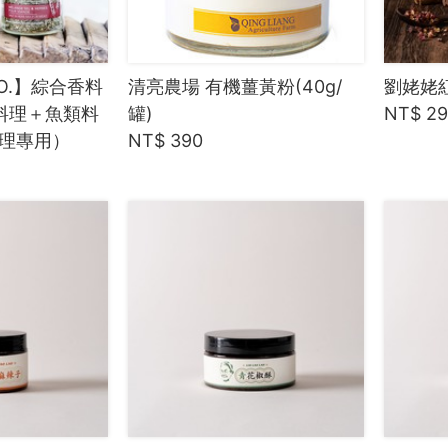
&CO.】綜合香料
清亮農場 有機薑黃粉(40g/
劉姥姥
料理＋魚類料
罐)
NT$ 2
理專用）
NT$ 390