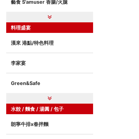
藝食 S'amuser 香腸/火腿
料理盛宴
漢來 港點/特色料理
李家宴
Green&Safe
水餃 / 麵食 / 湯圓 / 包子
朗寧牛排x春拌麵