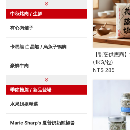
中秋烤肉 / 生鮮
有心肉舖子
卡馬龍 白晶蝦 / 烏魚子鴨胸
【割烹供應商】
(1KG/包)
豪鮮牛肉
NT$ 285
季節推薦 / 新品登場
水果姐姐精選
Marie Sharp's 夏普奶奶辣椒醬