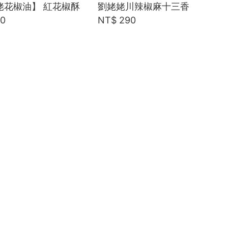
姥花椒油】 紅花椒酥
劉姥姥川辣椒麻十三香
60
NT$ 290