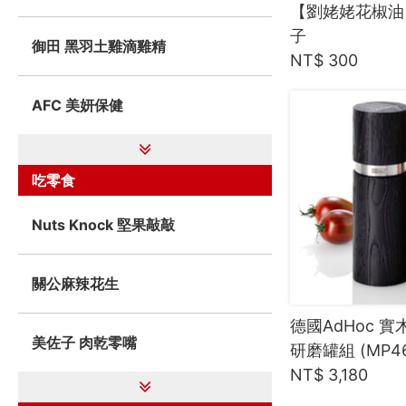
【劉姥姥花椒油
子
御田 黑羽土雞滴雞精
NT$ 300
AFC 美妍保健
吃零食
Nuts Knock 堅果敲敲
關公麻辣花生
德國AdHoc 
美佐子 肉乾零嘴
研磨罐組 (MP4
NT$ 3,180