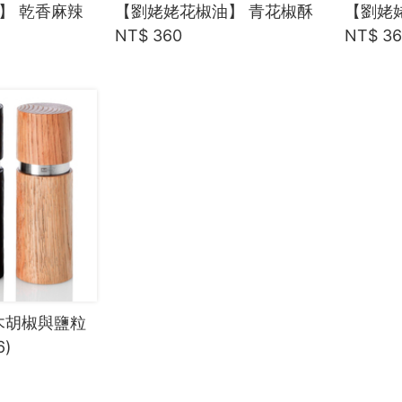
】 乾香麻辣
【劉姥姥花椒油】 青花椒酥
【劉姥
NT$ 360
NT$ 3
實木胡椒與鹽粒
6)