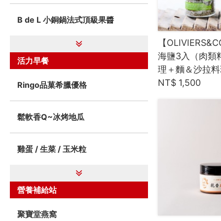
B de L 小銅鍋法式頂級果醬
【OLIVIERS
海鹽3入（肉類
活力早餐
理＋麵＆沙拉料
NT$ 1,500
Ringo品菓希臘優格
鬆軟香Q~冰烤地瓜
雞蛋 / 生菜 / 玉米粒
營養補給站
聚寶堂燕窩