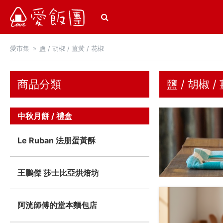
愛飯團
愛市集
鹽 / 胡椒 / 薑黃 / 花椒
商品分類
鹽 / 胡椒 /
中秋月餅 / 禮盒
Le Ruban 法朋蛋黃酥
王鵬傑 莎士比亞烘焙坊
阿洸師傅的堂本麵包店