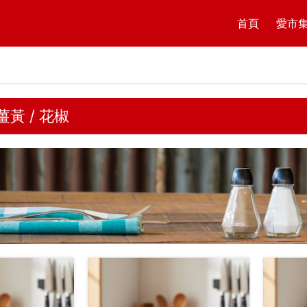
首頁
愛市
 薑黃 / 花椒