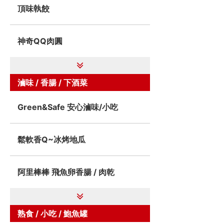
頂味執餃
神奇QQ肉圓
滷味 / 香腸 / 下酒菜
Green&Safe 安心滷味/小吃
鬆軟香Q~冰烤地瓜
阿里棒棒 飛魚卵香腸 / 肉乾
熟食 / 小吃 / 鮑魚罐