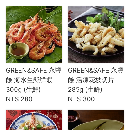
聯絡我們
合作與廣告
媒體推薦與報導
隱私保護
資訊安全
服務條款
GREEN&SAFE 永豐
GREEN&SAFE 永豐
餘 海水生態鮮蝦
餘 活凍花枝切片
300g (生鮮)
285g (生鮮)
NT$ 280
NT$ 300