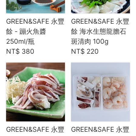
礦泉水 / 氣泡水
喫茶喝咖啡 / 飲料
GREEN&SAFE 永豐
GREEN&SAFE 永豐
農產 / 乾貨
餘 - 蹦火魚醬
餘 海水生態龍膽石
油鹽醬醋
250ml/瓶
斑清肉 100g
頂級美食
NT$ 380
NT$ 220
餐廚好朋友
生活美學
🇯🇵 日本專區
最新飯團
15
Blog
會員服務
GREEN&SAFE 永豐
GREEN&SAFE 永豐