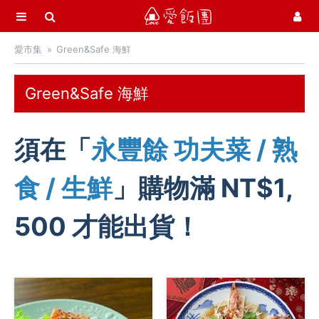
選單
愛飯團
愛市集
Green&Safe 海鮮
首頁
愛市集商品館
21
Green&Safe 海鮮
中秋月餅 / 禮盒
須在「
永豐餘 功夫菜 / 熟
中秋烤肉 / 生鮮
有心肉舖子
食 / 生鮮
」購物滿 NT$1,
卡馬龍 白晶蝦 / 烏魚子鴨胸
豪鮮牛肉
500 才能出貨！
Green&Safe 海鮮
Green&Safe 肉品
霸王級帶殼鮑魚
小川漁屋
約克街肉鋪