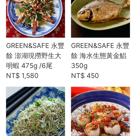
GREEN&SAFE 永豐
GREEN&SAFE 永豐
餘 澎湖現撈野生大
餘 海水生態黃金鯧
明蝦 475g /6尾
350g
NT$ 1,580
NT$ 450