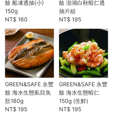
社群
餘 船凍透抽(小)
餘 澎湖白秋蝦仁透
150g
抽片組
愛飯團FB粉絲團
NT$ 160
NT$ 195
YouTube
Instagram
聯絡我們
客服專線
服務信箱
GREEN&SAFE 永豐
GREEN&SAFE 永豐
關於
餘 海水生態虱目魚
餘 海水生態蝦仁
肚180g
150g (生鮮)
關於愛飯團
NT$ 195
NT$ 195