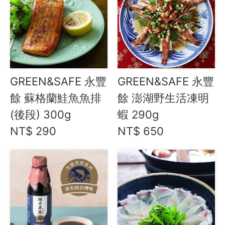
迴流海味 安心海鮮
魚社長
紐西蘭不老鮭 (國王鮭)
季節推薦 / 新品登場
活力早餐
GREEN&SAFE 永豐
GREEN&SAFE 永豐
營養補給站
餘 蘇格蘭鮭魚魚排
餘 澎湖野生活凍明
吃零食
(後段) 300g
蝦 290g
愛甜點
NT$ 290
NT$ 650
火腿．起司．歐陸食材
料理盛宴
水餃 / 麵食 / 湯圓 / 包子
滷味 / 香腸 / 下酒菜
熟食 / 小吃 / 鮑魚罐
喝湯吃火鍋