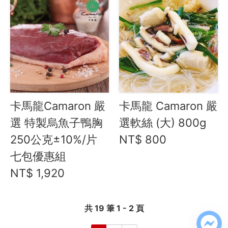
卡馬龍Camaron 嚴
卡馬龍 Camaron 嚴
選 特製烏魚子鴨胸
選軟絲 (大) 800g
250公克±10%/片
NT$ 800
七包優惠組
NT$ 1,920
共 19 筆 1 - 2 頁