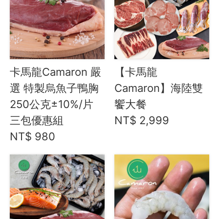
喫茶喝咖啡 / 飲料
農產 / 乾貨
油鹽醬醋
頂級美食
卡馬龍Camaron 嚴
【卡馬龍
餐廚好朋友
選 特製烏魚子鴨胸
Camaron】海陸雙
生活美學
250公克±10%/片
饗大餐
🇯🇵 日本專區
三包優惠組
NT$ 2,999
NT$ 980
最新飯團
14
Blog
會員服務
社群