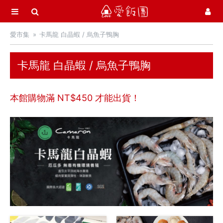
選單
愛飯團
愛市集
卡馬龍 白晶蝦 / 烏魚子鴨胸
首頁
愛市集商品館
21
卡馬龍 白晶蝦 / 烏魚子鴨胸
中秋月餅 / 禮盒
本館購物滿 NT$
450
才能出貨！
中秋烤肉 / 生鮮
季節推薦 / 新品登場
活力早餐
營養補給站
吃零食
愛甜點
火腿．起司．歐陸食材
料理盛宴