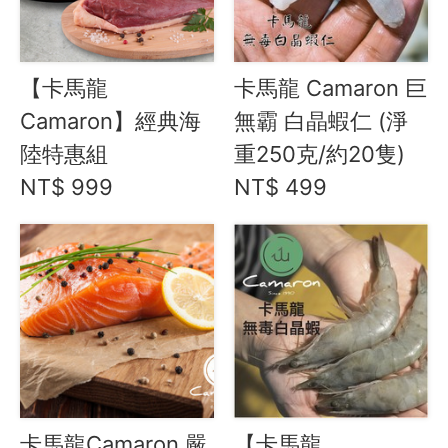
愛飯團FB粉絲團
YouTube
【卡馬龍
卡馬龍 Camaron 巨
Camaron】經典海
無霸 白晶蝦仁 (淨
Instagram
陸特惠組
重250克/約20隻)
聯絡我們
NT$ 999
NT$ 499
客服專線
服務信箱
關於
關於愛飯團
聯絡我們
卡馬龍Camaron 嚴
【卡馬龍