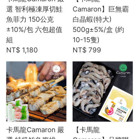
合作與廣告
選 智利極凍厚切鮭
Camaron】巨無霸
魚菲力 150公克
白晶蝦(特大)
媒體推薦與報導
±10%/包 六包超值
500g±5%/盒 (約
隱私保護
組
10-15隻)
資訊安全
NT$ 1,180
NT$ 799
服務條款
卡馬龍Camaron 嚴
【卡馬龍