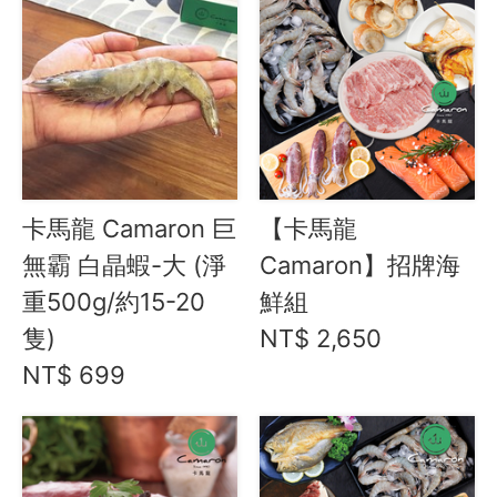
水餃 / 麵食 / 湯圓 / 包子
滷味 / 香腸 / 下酒菜
熟食 / 小吃 / 鮑魚罐
喝湯吃火鍋
久原本家 茅乃舎
冬鄉小廚
卡馬龍 Camaron 巨
【卡馬龍
Green&Safe 火鍋高湯 / 火鍋料
無霸 白晶蝦-大 (淨
Camaron】招牌海
湯品鍋物
重500g/約15-20
鮮組
紐西蘭不老鮭 (國王鮭)
隻)
NT$ 2,650
有心肉舖子
迴流海味 安心海鮮
NT$ 699
卡馬龍 白晶蝦 / 烏魚子鴨胸
小川漁屋
約克街肉鋪
礦泉水 / 氣泡水