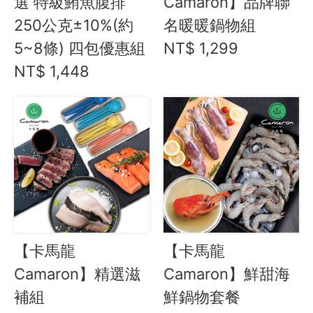
選 特級鮪魚腹排
Camaron】品牌聯
250公克±10%(約
名暖暖鍋物組
5~8條) 四包優惠組
NT$ 1,299
NT$ 1,448
【卡馬龍
【卡馬龍
Camaron】精選滋
Camaron】鮮甜海
補組
鮮鍋物套餐