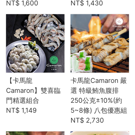
NT$ 1,600
NT$ 1,430
【卡馬龍
卡馬龍Camaron 嚴
Camaron】雙喜臨
選 特級鮪魚腹排
門精選組合
250公克±10%(約
NT$ 1,149
5~8條) 八包優惠組
NT$ 2,730