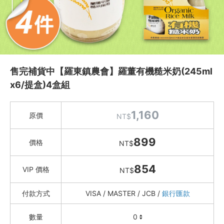
水餃 / 麵食 / 湯圓 / 包子
滷味 / 香腸 / 下酒菜
熟食 / 小吃 / 鮑魚罐
喝湯吃火鍋
售完補貨中【羅東鎮農會】羅董有機糙米奶(245ml
礦泉水 / 氣泡水
x6/提盒)4盒組
喫茶喝咖啡 / 飲料
1,160
農產 / 乾貨
原價
NT$
特瑪多有機農園
899
價格
NT$
茂生米糧 單一純種米
富興米店
854
VIP 價格
NT$
台灣好蒡 牛蒡茶、牛蒡脆片
信豐農場 台灣紅藜
付款方式
VISA / MASTER / JCB /
銀行匯款
花蓮 秧田良品
2021老梅 (社會企業)
數量