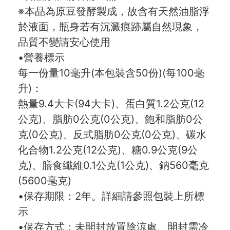
※本品為原豆發酵製成，故含有天然油脂浮
於液面，瓶身若有沉澱痕跡屬自然現象，
品質不變請安心使用
•營養標示
每一份量10毫升(本包裝含50份)(每100毫
升)：
熱量9.4大卡(94大卡)、蛋白質1.2公克(12
公克)、脂肪0公克(0公克)、飽和脂肪0公
克(0公克)、反式脂肪0公克(0公克)、碳水
化合物1.2公克(12公克)、糖0.9公克(9公
克)、膳食纖維0.1公克(1公克)、鈉560毫克
(5600毫克)
•保存期限：2年。詳細請參照包裝上所標
示
•保存方式：未開封放置陰涼處、開封需冷