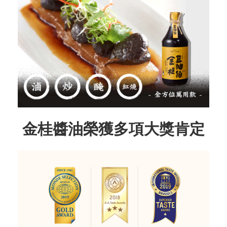
金桂醬油榮獲多項大獎肯定