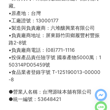
藏。
•原產地：台灣
•工廠證號：13000177
•製造與負責廠商：六堆釀興業有限公司
•負責廠商地址：屏東縣竹田鄉履豐村豐振
路2-8號
•負責廠商電話：(08)771-1116
•投保產品責任險字號 國泰產物5000萬：1
50314PD05459號
•食品業者登錄字號 T-125190013-00000
-8
●營業人名稱：台灣源味本舖有限公司
●統一編號：53648421