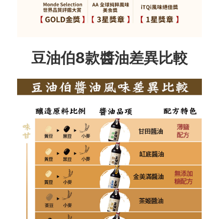
豆油伯8款醬油差異比較