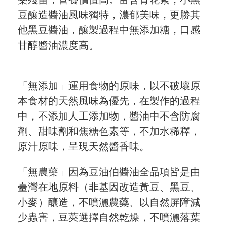
關於
豆釀造醬油風味獨特，濃郁美味，更勝其
他黑豆醬油，釀製過程中無添加糖，口感
關於愛飯團
甘醇醬油濃度高。
聯絡我們
「無添加」運用食物的原味，以不破壞原
合作與廣告
本食材的天然風味為優先，在製作的過程
媒體推薦與報導
中，不添加人工添加物，醬油中不含防腐
隱私保護
劑、甜味劑和焦糖色素等，不加水稀釋，
原汁原味，呈現天然醬香味。
資訊安全
「無農藥」因為豆油伯醬油全品項皆是由
服務條款
臺灣在地原料（非基因改造黃豆、黑豆、
小麥）釀造，不噴灑農藥、以自然屏障減
少蟲害，豆莢選擇自然乾燥，不噴灑落葉