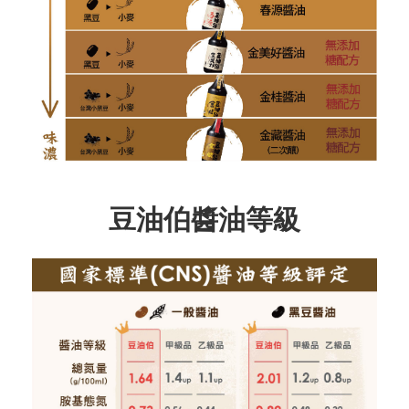
豆油伯醬油等級