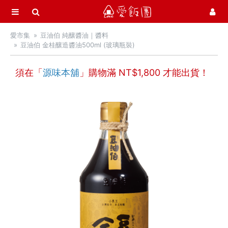
選單
愛飯團
愛市集
豆油伯 純釀醬油｜醬料
首頁
豆油伯 金桂釀造醬油500ml (玻璃瓶裝)
愛市集商品館
21
須在「
源味本舖
」購物滿 NT$
1,800
才能出貨！
中秋月餅 / 禮盒
中秋烤肉 / 生鮮
季節推薦 / 新品登場
活力早餐
營養補給站
吃零食
愛甜點
火腿．起司．歐陸食材
料理盛宴