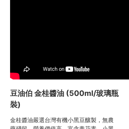
Blog
會員服務
社群
愛飯團FB粉絲團
YouTube
Instagram
豆油伯 金桂醬油 (500ml/玻璃瓶
聯絡我們
裝)
客服專線
金桂醬油嚴選台灣有機小黑豆釀製，無農
服務信箱
藥殘留，營養價值高。富含青花素，小黑