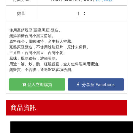
蒜蒜屋
數量
三尺堂 麻辣渣渣 / 香蔥酥
精選油品
使用產銷履歷(國產黑豆)釀造。
蘸醬 / 拌醬
無添加糖台灣小黑豆醬油。
鹽 / 胡椒 / 薑黃 / 花椒
原料稀少，風味獨特，名主持人推薦。
完整原豆釀造，不使用脫脂豆片，原汁未稀釋。
沙拉醬
主原料：台灣小黑豆、台灣小麥。
日式醬油 / 和風醬 / 醋
風味：風味獨特，濃郁美味。
用途：滷、炒、醃、紅燒皆宜，全方位料理萬用醬油。
奧利塔 Olitalia
無麩質、不含碘，通過SGS多項檢測。
清亮農場
頂級美食
登入立即購買
分享至 Facebook
餐廚好朋友
生活美學
商品資訊
🇯🇵 日本專區
最新飯團
14