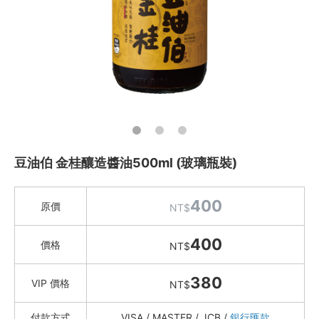
水餃 / 麵食 / 湯圓 / 包子
滷味 / 香腸 / 下酒菜
熟食 / 小吃 / 鮑魚罐
喝湯吃火鍋
礦泉水 / 氣泡水
喫茶喝咖啡 / 飲料
豆油伯 金桂釀造醬油500ml (玻璃瓶裝)
農產 / 乾貨
油鹽醬醋
400
原價
NT$
Marie Sharp's 夏普奶奶辣椒醬
劉姥姥花椒油
400
價格
NT$
西班牙555 特級初榨橄欖油
巴薩米克醋/葡萄酒醋
380
VIP 價格
NT$
豆油伯 純釀醬油｜醬料
OLIVIERS&CO. 橄欖油
付款方式
VISA / MASTER / JCB /
銀行匯款