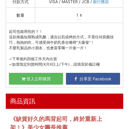
付款方式
VISA / MASTER / JCB /
銀行匯款
資訊安全
數量
服務條款
起司也能用煎的？！
這款南義短期熟成乳酪，適合以煎或烤的方式，不需任何廚藝技
巧，熱熱的吃，可感受倒牛奶乳香在嘴裡"大爆發"！
不愛乳製品的小朋友，也會當零嘴一片接一片！
✓下單後約四個工作天內出貨
✓如需指定到貨時間(X月X日上/下午)，請填寫於備註欄
登入立即購買
分享至 Facebook
商品資訊
《缺貨好久的馬背起司，終於重新上
架！》美少女團長推薦