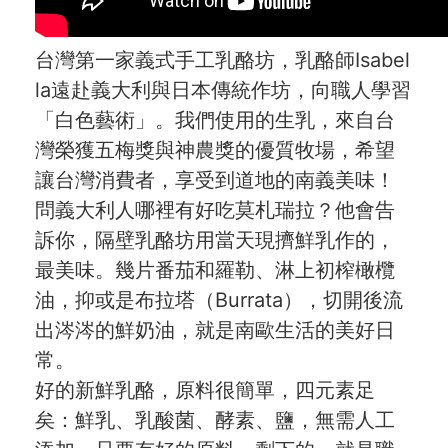
台灣第一家義式手工乳酪坊，乳酪師Isabel
la遠赴義大利與日本傳統作坊，向職人學習
「白色藝術」。我們使用的生乳，來自台
灣榮獲五梅獎與神農獎的優質牧場，希望
讓台灣消費者，享受到道地的南義美味！
問義大利人哪裡有好吃莫札瑞拉？他會告
訴你，隔壁乳酪坊用當天現擠鮮乳作的，
最美味。幾片番茄和羅勒、淋上初榨橄欖
油，抑或是布拉塔（Burrata），切開後流
出涔涔的鮮奶油，就是南歐生活的美好日
常。
好的新鮮乳酪，原料很簡單，四元素足
矣：鮮乳、乳酸菌、酵素、鹽，無需人工