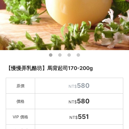
Instagram
聯絡我們
客服專線
服務信箱
關於
【慢慢弄乳酪坊】馬背起司170-200g
關於愛飯團
580
原價
NT$
聯絡我們
580
合作與廣告
價格
NT$
媒體推薦與報導
551
VIP 價格
NT$
隱私保護