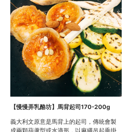
【慢慢弄乳酪坊】馬背起司170-200g
義大利文原意是馬背上的起司，傳統會製
成兩顆葫蘆型或水滴形，以麻繩吊起垂掛