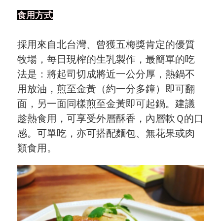
食用方式
採用來自北台灣、曾獲五梅獎肯定的優質
牧場，每日現榨的生乳製作，最簡單的吃
法是：將起司切成將近一公分厚，熱鍋不
用放油，煎至金黃（約一分多鐘）即可翻
面，另一面同樣煎至金黃即可起鍋。建議
趁熱食用，可享受外層酥香，內層軟Ｑ的口
感。可單吃，亦可搭配麵包、無花果或肉
類食用。