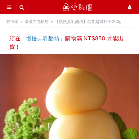
選單
愛飯團
愛市集
慢慢弄乳酪坊
【慢慢弄乳酪坊】馬背起司170-200g
首頁
愛市集商品館
須在「
慢慢弄乳酪坊
」購物滿 NT$
21
850
才能出
貨！
最新飯團
14
Blog
會員服務
社群
愛飯團FB粉絲團
YouTube