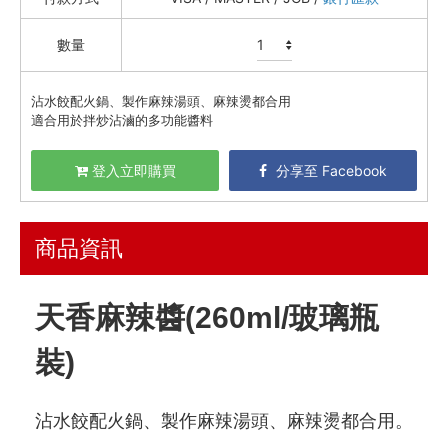
蒜蒜屋
數量
三尺堂 麻辣渣渣 / 香蔥酥
精選油品
沾水餃配火鍋、製作麻辣湯頭、麻辣燙都合用
蘸醬 / 拌醬
適合用於拌炒沾滷的多功能醬料
鹽 / 胡椒 / 薑黃 / 花椒
沙拉醬
登入立即購買
分享至 Facebook
日式醬油 / 和風醬 / 醋
奧利塔 Olitalia
商品資訊
清亮農場
頂級美食
天香麻辣醬(260ml/玻璃瓶
餐廚好朋友
生活美學
裝)
🇯🇵 日本專區
沾水餃配火鍋、製作麻辣湯頭、麻辣燙都合用。
最新飯團
13