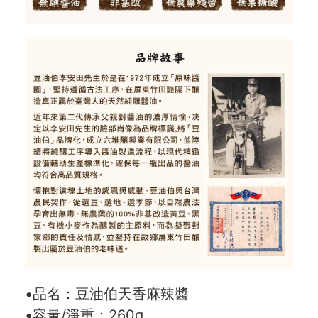
•品名：豆油伯天香麻辣醬
•容量/淨重：260g