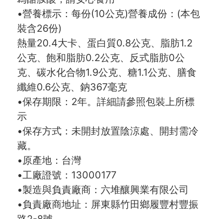
•營養標示：每份(10公克)營養成份：(本包
裝含26份)
熱量20.4大卡、蛋白質0.8公克、脂肪1.2
公克、飽和脂肪0.2公克、反式脂肪0公
克、碳水化合物1.9公克、糖1.1公克、膳食
纖維0.6公克、鈉367毫克
•保存期限：2年。詳細請參照包裝上所標
示
•保存方式：未開封放置陰涼處、開封需冷
藏。
•原產地：台灣
•工廠證號：13000177
•製造與負責廠商：六堆釀興業有限公司
•負責廠商地址：屏東縣竹田鄉履豐村豐振