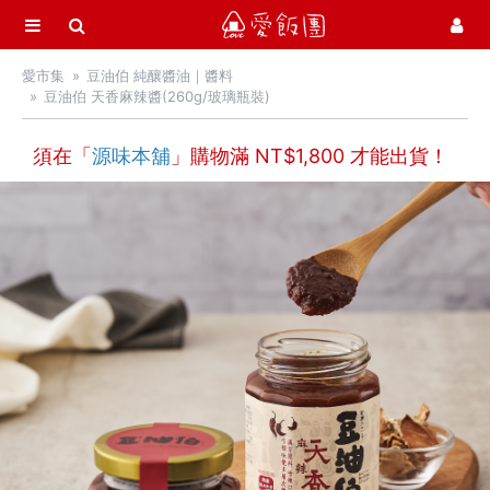
選單
愛飯團
愛市集
豆油伯 純釀醬油｜醬料
首頁
豆油伯 天香麻辣醬(260g/玻璃瓶裝)
愛市集商品館
21
須在「
源味本舖
」購物滿 NT$
1,800
才能出貨！
中秋月餅 / 禮盒
中秋烤肉 / 生鮮
季節推薦 / 新品登場
活力早餐
營養補給站
吃零食
愛甜點
火腿．起司．歐陸食材
料理盛宴