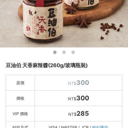
水餃 / 麵食 / 湯圓 / 包子
滷味 / 香腸 / 下酒菜
熟食 / 小吃 / 鮑魚罐
喝湯吃火鍋
礦泉水 / 氣泡水
喫茶喝咖啡 / 飲料
豆油伯 天香麻辣醬(260g/玻璃瓶裝)
農產 / 乾貨
油鹽醬醋
300
原價
NT$
Marie Sharp's 夏普奶奶辣椒醬
劉姥姥花椒油
300
價格
NT$
西班牙555 特級初榨橄欖油
巴薩米克醋/葡萄酒醋
285
VIP 價格
NT$
豆油伯 純釀醬油｜醬料
OLIVIERS&CO. 橄欖油
付款方式
VISA / MASTER / JCB /
銀行匯款