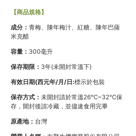
【商品規格】
成分：
青梅、陳年梅汁、紅糖、陳年巴薩
米克醋
容量：
300毫升
保存期限：
3年(未開封常溫下)
有效日期(西元年/月/日:
標示於包裝
保存方式：
未開封請於常溫26℃~32℃保
存，開封後請冷藏，並儘速食用完畢
原產地：
台灣