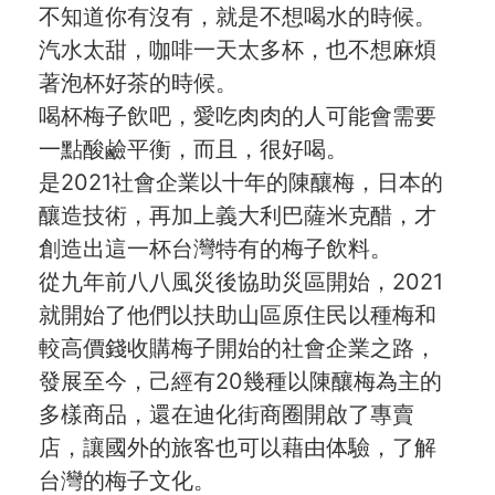
不知道你有沒有，就是不想喝水的時候。
社群
汽水太甜，咖啡一天太多杯，也不想麻煩
著泡杯好茶的時候。
愛飯團FB粉絲團
喝杯梅子飲吧，愛吃肉肉的人可能會需要
一點酸鹼平衡，而且，很好喝。
YouTube
是2021社會企業以十年的陳釀梅，日本的
Instagram
釀造技術，再加上義大利巴薩米克醋，才
創造出這一杯台灣特有的梅子飲料。
聯絡我們
從九年前八八風災後協助災區開始，2021
就開始了他們以扶助山區原住民以種梅和
客服專線
較高價錢收購梅子開始的社會企業之路，
服務信箱
發展至今，己經有20幾種以陳釀梅為主的
多樣商品，還在迪化街商圈開啟了專賣
關於
店，讓國外的旅客也可以藉由体驗，了解
台灣的梅子文化。
關於愛飯團