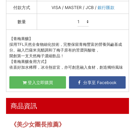
喝湯吃火鍋
付款方式
VISA / MASTER / JCB /
銀行匯款
礦泉水 / 氣泡水
數量
喫茶喝咖啡 / 飲料
農產 / 乾貨
【青梅果釀】
採用TFL天然全食物細化技術，完整保留青梅豐富的營養與鹼基成
油鹽醬醋
分。融入巴薩米克醋調和了梅子原有的苦澀與酸嗆，
開創第一支天然梅子濃縮飲品！
頂級美食
【青梅果釀食用方式】
依喜好加水稀釋，冰冷熱皆宜，亦可創意融入食材，創造獨特風味
餐廚好朋友
生活美學
登入立即購買
分享至 Facebook
🇯🇵 日本專區
最新飯團
14
商品資訊
Blog
《美少女團長推薦》
會員服務