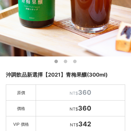
Green&Safe 保健品
O卡桑 木耳養生飲
美肌關鍵燉湯
泉發蜂蜜 蜂膠/蜂王乳/花粉
2021老梅 (社會企業)
果汁 / 醋飲 / 茶飲 / 沖泡
祥記&梅這回事
Green&Safe 粥品/養生湯
吃零食
沖調飲品新選擇【2021】青梅果釀(300ml)
愛甜點
火腿．起司．歐陸食材
360
原價
NT$
料理盛宴
360
水餃 / 麵食 / 湯圓 / 包子
價格
NT$
滷味 / 香腸 / 下酒菜
342
VIP 價格
NT$
熟食 / 小吃 / 鮑魚罐