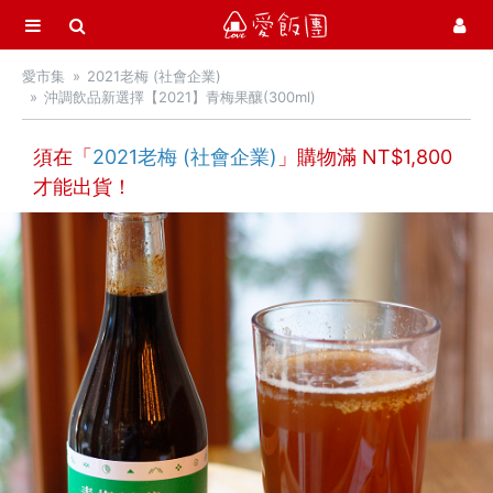
選單
愛飯團
愛市集
2021老梅 (社會企業)
首頁
沖調飲品新選擇【2021】青梅果釀(300ml)
愛市集商品館
21
須在「
2021老梅 (社會企業)
」購物滿 NT$
1,800
才能出貨！
中秋月餅 / 禮盒
中秋烤肉 / 生鮮
季節推薦 / 新品登場
活力早餐
營養補給站
聚寶堂燕窩
御田 黑羽土雞滴雞精
AFC 美妍保健
myrkl 醚立克