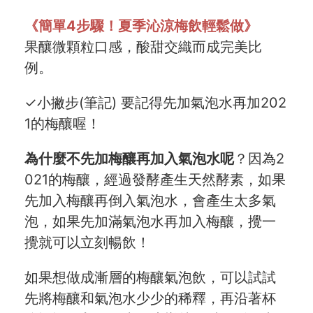
《簡單4步驟！夏季沁涼梅飲輕鬆做》
聯絡我們
果釀微顆粒口感，酸甜交織而成完美比
合作與廣告
例。
媒體推薦與報導
✓小撇步(筆記) 要記得先加氣泡水再加202
隱私保護
1的梅釀喔！
資訊安全
為什麼不先加梅釀再加入氣泡水呢
？因為2
021的梅釀，經過發酵產生天然酵素，如果
服務條款
先加入梅釀再倒入氣泡水，會產生太多氣
泡，如果先加滿氣泡水再加入梅釀，攪一
攪就可以立刻暢飲！
如果想做成漸層的梅釀氣泡飲，可以試試
先將梅釀和氣泡水少少的稀釋，再沿著杯