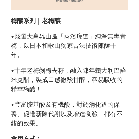
梅釀系列｜老梅釀
•嚴選大高雄山區「兩溪廊道」純淨無毒青
梅，以日本和歌山獨家古法技術陳釀十
年。
•十年老梅剝梅去籽，融入陳年義大利巴薩
米克醋，製成口感微酸甘醇，容易吸收的
精華梅釀！
•豐富胺基酸及有機酸，對於消化道的保
養、促進新陳代謝以及增進食慾，都有不
錯的效果。
食用方式：