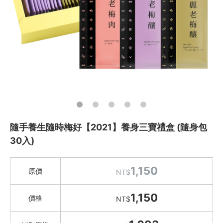
Green&Safe 保健品
O卡桑 木耳養生飲
美肌關鍵燉湯
泉發蜂蜜 蜂膠/蜂王乳/花粉
2021老梅 (社會企業)
果汁 / 醋飲 / 茶飲 / 沖泡
祥記&梅這回事
Green&Safe 粥品/養生湯
吃零食
隨手養生隨時梅好【2021】養身三寶禮盒 (隨身包
愛甜點
30入)
火腿．起司．歐陸食材
料理盛宴
1,150
原價
NT$
水餃 / 麵食 / 湯圓 / 包子
1,150
價格
NT$
滷味 / 香腸 / 下酒菜
熟食 / 小吃 / 鮑魚罐