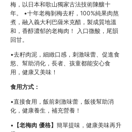
梅，以日本和歌山獨家古法技術陳釀十
社群
年。 •十年老梅剝梅去籽，100%純果肉熬
煮，融入義大利巴薩米克醋，製成質地溫
愛飯團FB粉絲團
和，香醇濃郁的老梅肉！ 入口微酸，尾韻
回甘。
YouTube
Instagram
•去籽肉泥，細緻口感，刺激味蕾、促進食
慾、幫助消化，長者、孩童都能安心食
聯絡我們
用，健康又美味！
客服專線
食用方式：
服務信箱
•直接食用，飯前刺激味蕾，飯後幫助消
化，健康養生，補充營養！
關於
•
【
老梅肉
優格
】
簡單提味，健康美味再升
關於愛飯團