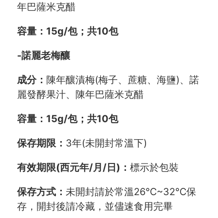
年巴薩米克醋
容量：
15g/包；共10包
-諾麗老梅釀
成分：
陳年釀漬梅(梅子、蔗糖、海鹽)、諾
麗發酵果汁、陳年巴薩米克醋
容量：
15g/包；共10包
保存期限：
3年(未開封常溫下)
有效期限(西元年/月/日)：
標示於包裝
保存方式：
未開封請於常溫26℃~32℃保
存，開封後請冷藏，並儘速食用完畢