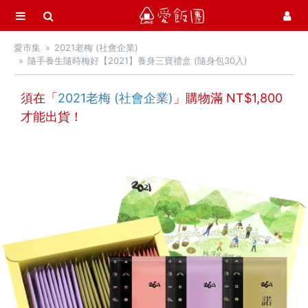
選單
愛飯團
愛市集
2021老梅 (社會企業)
首頁
隨手養生隨時梅好【2021】養身三寶禮盒 (隨身包30入)
愛市集商品館
21
須在「
2021老梅 (社會企業)
」購物滿 NT$
1,800
才能出貨！
中秋月餅 / 禮盒
中秋烤肉 / 生鮮
季節推薦 / 新品登場
活力早餐
營養補給站
聚寶堂燕窩
御田 黑羽土雞滴雞精
AFC 美妍保健
myrkl 醚立克