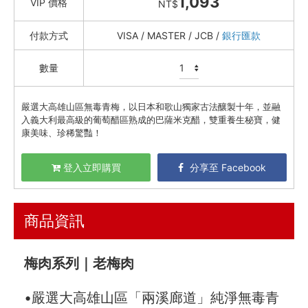
1,093
VIP 價格
NT$
喝湯吃火鍋
付款方式
VISA / MASTER / JCB /
銀行匯款
礦泉水 / 氣泡水
喫茶喝咖啡 / 飲料
數量
農產 / 乾貨
嚴選大高雄山區無毒青梅，以日本和歌山獨家古法釀製十年，並融
油鹽醬醋
入義大利最高級的葡萄醋區熟成的巴薩米克醋，雙重養生秘寶，健
頂級美食
康美味、珍稀驚豔！
餐廚好朋友
登入立即購買
分享至 Facebook
生活美學
🇯🇵 日本專區
商品資訊
最新飯團
14
梅肉系列｜老梅肉
Blog
會員服務
•嚴選大高雄山區「兩溪廊道」純淨無毒青