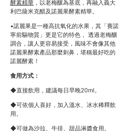
酵素精華
，以老梅釀為基底，再融入義大
利巴薩米克醋及諾麗果酵素精華。
•諾麗果是一種高抗氧化的水果，其「賽諾
寧前驅物質」更是它的特色， 透過老梅釀
調合，讓人更容易接受，風味不會像其他
諾麗果酵素產品那麼刺鼻，堪稱最好吃的
諾麗酵素！
食用方式：
◆直接飲用，建議每日早晚20ml。
◆可依個人喜好，加入溫水、冰水稀釋飲
用。
◆可做為沙拉、牛排、甜品淋醬食用。