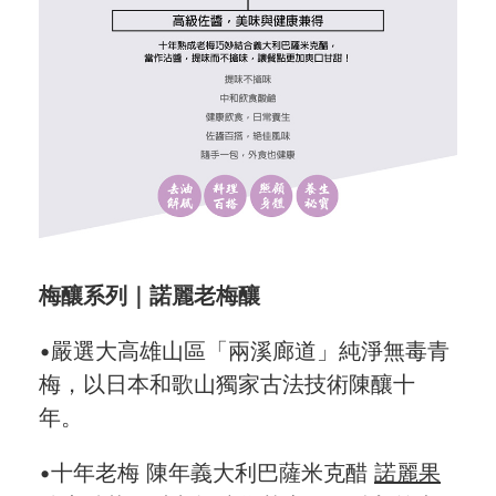
梅釀系列｜諾麗老梅釀
•嚴選大高雄山區「兩溪廊道」純淨無毒青
梅，以日本和歌山獨家古法技術陳釀十
年。
•十年老梅 陳年義大利巴薩米克醋
諾麗果