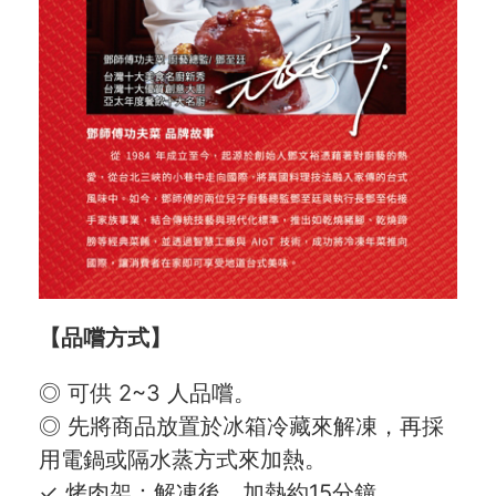
【品嚐方式】
◎ 可供 2~3 人品嚐。
◎ 先將商品放置於冰箱冷藏來解凍，再採
用電鍋或隔水蒸方式來加熱。
✓ 烤肉架：解凍後，加熱約15分鐘。