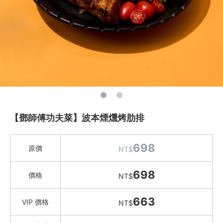
漢來 港點/特色料理
李家宴
Green&Safe
冬鄉小廚
鄧師傅功夫菜
呷七碗
漢來美食 中秋獻禮
水餃 / 麵食 / 湯圓 / 包子
【鄧師傅功夫菜】波本煙燻烤肋排
滷味 / 香腸 / 下酒菜
熟食 / 小吃 / 鮑魚罐
698
原價
NT$
喝湯吃火鍋
698
價格
NT$
礦泉水 / 氣泡水
喫茶喝咖啡 / 飲料
663
VIP 價格
NT$
農產 / 乾貨