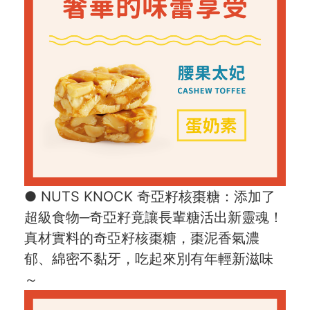
● NUTS KNOCK 奇亞籽核棗糖：添加了
超級食物─奇亞籽竟讓長輩糖活出新靈魂！
真材實料的奇亞籽核棗糖，棗泥香氣濃
郁、綿密不黏牙，吃起來別有年輕新滋味
～