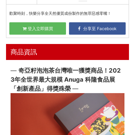
喫茶喝咖啡 / 飲料
歡聚時刻，快樂分享全天然優質成份製作的無罪惡感零嘴！
農產 / 乾貨
登入立即購買
分享至 Facebook
油鹽醬醋
頂級美食
商品資訊
餐廚好朋友
生活美學
—
奇亞籽泡泡茶台灣唯一獲獎商品！202
🇯🇵 日本專區
3年全世界最大規模 Anuga 科隆食品展
最新飯團
14
「創新產品」得獎殊榮
—
Blog
會員服務
社群