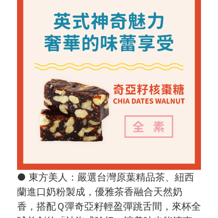
● 東方美人：嚴選台灣原葉精品茶、紐西
蘭進口奶粉製成，優雅茶香融合天然奶
香，搭配Ｑ彈奇亞籽輕盈彈跳舌間，來杯全