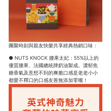
合作與廣告
媒體推薦與報導
隱私保護
資訊安全
團聚時刻與親友快樂共享經典熱銷口味：
服務條款
● NUTS KNOCK 腰果太妃：55%以上的
優質腰果、法國總統牌奶油製成。濃郁焦
糖香氣及意想不到的爽脆口感是老老小小
都愛不釋口的口感友善無添加零嘴！