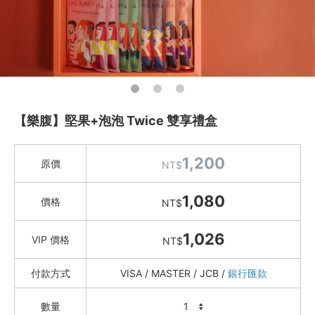
18度C巧克力工房
Coville可夫萊精品堅果
麻本舖
妙參十五 千層肉紙
松記堅果
果乾 / 糖果 / 餅乾 / 香絲
【樂腹】堅果+泡泡 Twice 雙享禮盒
美式賣場
愛甜點
1,200
原價
NT$
火腿．起司．歐陸食材
料理盛宴
1,080
價格
NT$
水餃 / 麵食 / 湯圓 / 包子
1,026
VIP 價格
NT$
滷味 / 香腸 / 下酒菜
熟食 / 小吃 / 鮑魚罐
付款方式
VISA / MASTER / JCB /
銀行匯款
喝湯吃火鍋
數量
礦泉水 / 氣泡水