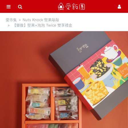
選單
愛飯團
愛市集
Nuts Knock 堅果敲敲
首頁
【樂腹】堅果+泡泡 Twice 雙享禮盒
愛市集商品館
21
季節推薦 / 新品登場
中秋月餅 / 禮盒
中秋烤肉 / 生鮮
活力早餐
營養補給站
吃零食
Nuts Knock 堅果敲敲
關公麻辣花生
美佐子 肉乾零嘴