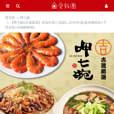
選單
愛飯團
愛市集
呷七碗
首頁
【呷七碗x吉晟嚴選】幸福年菜三道組E_2026年菜(魷魚螺肉蒜+干
貝米糕+紹興醉鮮蝦)
愛市集商品館
21
最新飯團
14
Blog
會員服務
社群
愛飯團FB粉絲團
YouTube