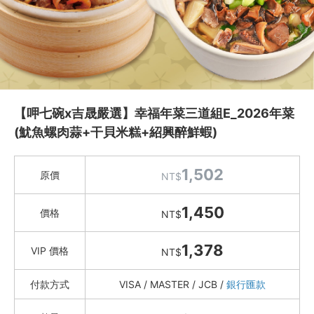
Instagram
聯絡我們
客服專線
服務信箱
【呷七碗x吉晟嚴選】幸福年菜三道組E_2026年菜
(魷魚螺肉蒜+干貝米糕+紹興醉鮮蝦)
關於
1,502
原價
NT$
關於愛飯團
1,450
價格
NT$
聯絡我們
合作與廣告
1,378
VIP 價格
NT$
媒體推薦與報導
付款方式
VISA / MASTER / JCB /
銀行匯款
隱私保護