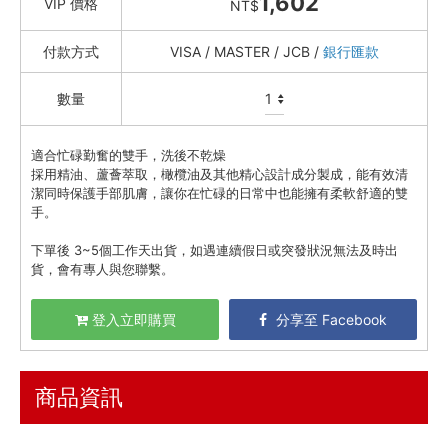
1,602
VIP 價格
NT$
資訊安全
付款方式
VISA / MASTER / JCB /
銀行匯款
服務條款
數量
適合忙碌勤奮的雙手，洗後不乾燥
採用精油、蘆薈萃取，橄欖油及其他精心設計成分製成，能有效清
潔同時保護手部肌膚，讓你在忙碌的日常中也能擁有柔軟舒適的雙
手。
下單後 3~5個工作天出貨，如遇連續假日或突發狀況無法及時出
貨，會有專人與您聯繫。
登入立即購買
分享至 Facebook
商品資訊