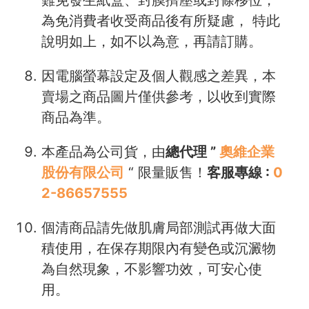
為免消費者收受商品後有所疑慮， 特此
說明如上，如不以為意，再請訂購。
因電腦螢幕設定及個人觀感之差異，本
賣場之商品圖片僅供參考，以收到實際
商品為準。
本產品為公司貨，由
總代理 ”
奧維企業
股份有限公司
“ 限量販售！
客服專線 :
0
2-86657555
個清商品請先做肌膚局部測試再做大面
積使用，在保存期限內有變色或沉澱物
為自然現象，不影響功效，可安心使
用。