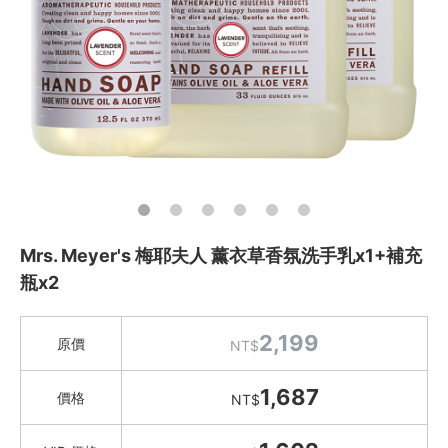
Instagram
聯絡我們
客服專線
服務信箱
關於
Mrs. Meyer's 梅耶夫人 薰衣草香氛洗手乳x1+補充
關於愛飯團
瓶x2
聯絡我們
2,199
原價
NT$
合作與廣告
1,687
媒體推薦與報導
價格
NT$
隱私保護