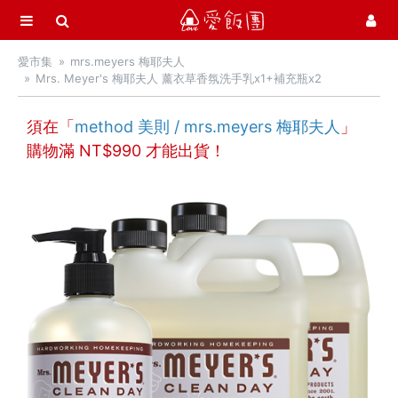
選單
愛飯團
愛市集
mrs.meyers 梅耶夫人
首頁
Mrs. Meyer's 梅耶夫人 薰衣草香氛洗手乳x1+補充瓶x2
愛市集商品館
21
須在「
method 美則 / mrs.meyers 梅耶夫人
」
最新飯團
13
購物滿 NT$
990
才能出貨！
Blog
會員服務
社群
愛飯團FB粉絲團
YouTube