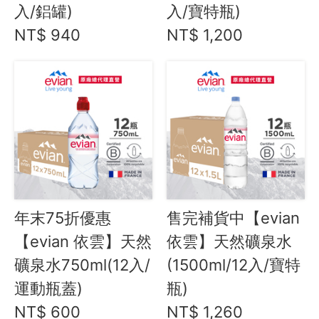
Instagram
入/鋁罐)
入/寶特瓶)
NT$ 940
NT$ 1,200
聯絡我們
客服專線
服務信箱
關於
關於愛飯團
年末75折優惠
售完補貨中【evian
聯絡我們
【evian 依雲】天然
依雲】天然礦泉水
合作與廣告
礦泉水750ml(12入/
(1500ml/12入/寶特
媒體推薦與報導
運動瓶蓋)
瓶)
NT$ 600
NT$ 1,260
隱私保護