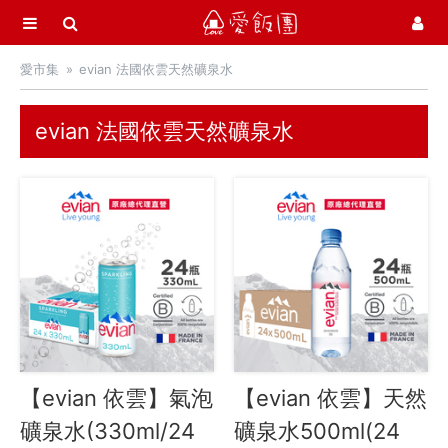
選單
愛飯團
愛市集
evian 法國依雲天然礦泉水
首頁
愛市集商品館
21
evian 法國依雲天然礦泉水
最新飯團
14
Blog
會員服務
社群
愛飯團FB粉絲團
【evian 依雲】氣泡
【evian 依雲】天然
YouTube
礦泉水(330ml/24
礦泉水500ml(24