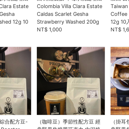
Clara Estate
Colombia Villa Clara Estate
Taiwan
 Gesha
Caldas Scarlet Gesha
Coffee 
shed 12g 10
Strawberry Washed 200g
12g 10
NT$ 1,000
NT$ 1,
綜合配方豆-
（咖啡豆）季節性配方豆 經
（掛耳