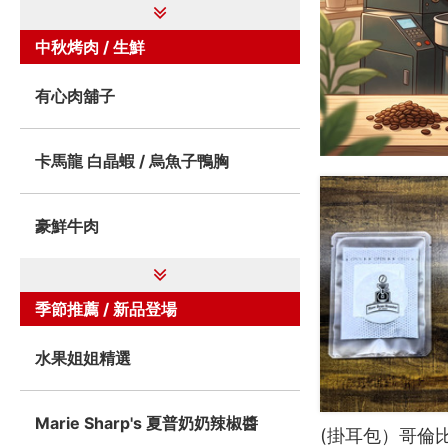
中秋烤肉 / 生鮮
有心肉舖子
卡馬龍 白晶蝦 / 烏魚子鴨胸
豪鮮牛肉
季節推薦 / 新品登場
水果姐姐精選
Marie Sharp's 夏普奶奶辣椒醬
(掛耳包）哥倫比