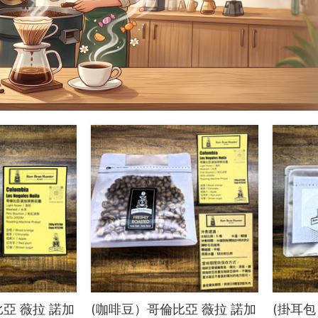
亞 薇拉 諾加
(咖啡豆）哥倫比亞 薇拉 諾加
(掛耳