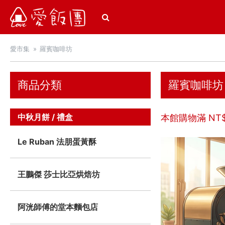
愛飯團
愛市集
羅賓咖啡坊
商品分類
羅賓咖啡坊
中秋月餅 / 禮盒
本館購物滿 NT
Le Ruban 法朋蛋黃酥
王鵬傑 莎士比亞烘焙坊
阿洸師傅的堂本麵包店