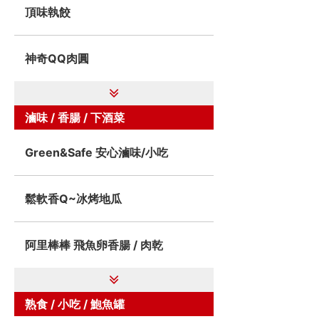
頂味執餃
神奇QQ肉圓
滷味 / 香腸 / 下酒菜
Green&Safe 安心滷味/小吃
鬆軟香Q~冰烤地瓜
阿里棒棒 飛魚卵香腸 / 肉乾
熟食 / 小吃 / 鮑魚罐