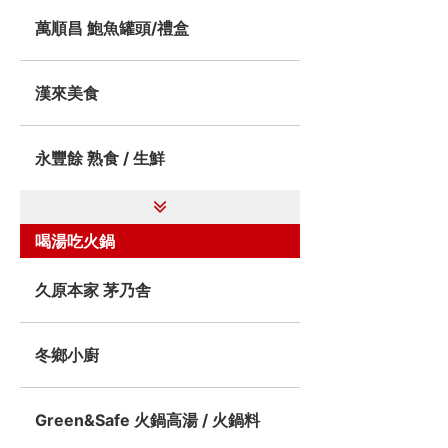
萬順昌 鮑魚罐頭/禮盒
漢來美食
永豐餘 熟食 / 生鮮
喝湯吃火鍋
久原本家 茅乃舎
冬鄉小廚
Green&Safe 火鍋高湯 / 火鍋料