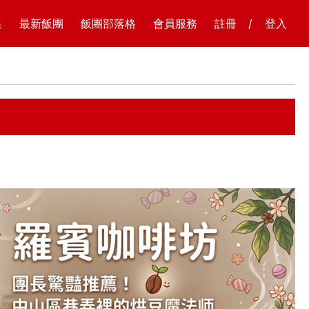
集
最新飯團
飯團部落格
會員服務
註冊
/
登入