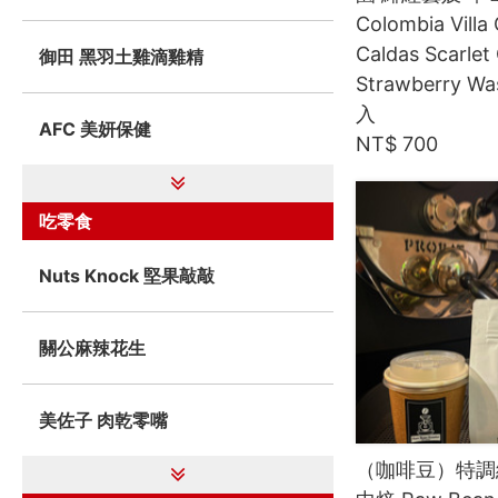
Colombia Villa 
Caldas Scarlet
御田 黑羽土雞滴雞精
Strawberry Wa
入
AFC 美妍保健
NT$ 700
吃零食
Nuts Knock 堅果敲敲
關公麻辣花生
美佐子 肉乾零嘴
（咖啡豆）特調