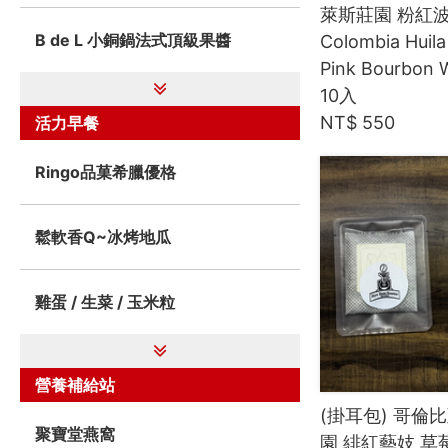
萊斯莊園 粉紅波
B de L 小銅鍋法式頂級果醬
Colombia Huila
Pink Bourbon 
10入
NT$ 550
活力早餐
Ringo品菓希臘優格
鬆軟香Q~冰烤地瓜
雞蛋 / 生菜 / 玉米粒
營養補給站
(掛耳包) 哥倫
聚寶堂燕窩
園 緋紅藝妓 