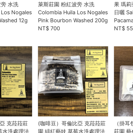
旁 水洗
萊斯莊園 粉紅波旁 水洗
果 瑪莉
 Los Nogales
Colombia Huila Los Nogales
日曬 Sal
Washed 12g
Pink Bourbon Washed 200g
Pacama
NT$ 700
NT$ 5
比亞 克菈菈莊
(咖啡豆）哥倫比亞 克菈菈莊
（掛耳
草莓水洗處理法
園 緋紅藝妓 草莓水洗處理法
莊園 藝