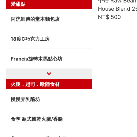
中焙 Raw Bean 
愛甜點
House Blend 2
NT$ 500
阿洸師傅的堂本麵包店
18度C巧克力工房
Francis旋轉木馬點心坊
火腿．起司．歐陸食材
慢慢弄乳酪坊
食亨 歐式風乾火腿/香腸