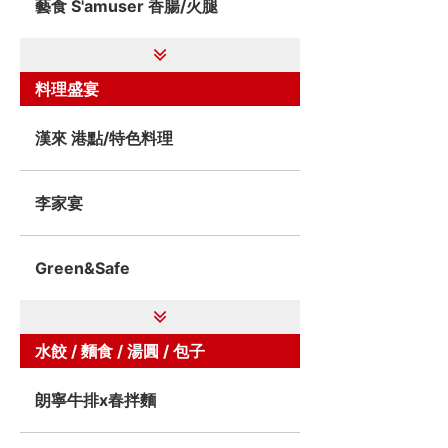
藝食 S'amuser 香腸/火腿
料理盛宴
漢來 港點/特色料理
李家宴
Green&Safe
水餃 / 麵食 / 湯圓 / 包子
朗寧牛排x春拌麵