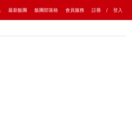
集
最新飯團
飯團部落格
會員服務
註冊
/
登入