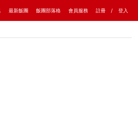
集
最新飯團
飯團部落格
會員服務
註冊
/
登入