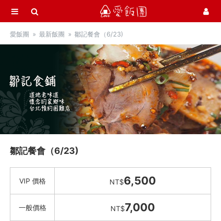
選單
愛飯團
愛飯團
最新飯團
鄒記餐會（6/23)
首頁
愛市集商品館
21
最新飯團
14
Blog
會員服務
鄒記餐會（6/23)
社群
愛飯團FB粉絲團
6,500
VIP 價格
NT$
YouTube
7,000
一般價格
NT$