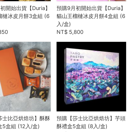
初開始出貨【Duria】
預購9月初開始出貨【Duria】
槤冰皮月餅3盒組 (6
貓山王榴槤冰皮月餅4盒組 (6
入/盒)
350
NT$ 5,800
莎士比亞烘焙坊】酥酥
預購【莎士比亞烘焙坊】芋頭
5盒組 (12入/盒)
酥禮盒5盒組 (8入/盒)