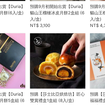
貨【Duria】
預購9月初開始出貨【Duria】
預購9月
餅(6入/盒)
貓山王榴槤冰皮月餅2盒組 (6
貓山王榴
入/盒)
入/盒)
NT$ 3,100
NT$ 4,
貨【Duria】
預購【莎士比亞烘焙坊】匠心
預購【
餅5盒組 (6
雙賞禮盒1盒組 (8入/盒)
福福禮盒