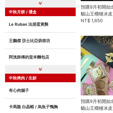
預購9月初開始出
中秋月餅 / 禮盒
貓山王榴槤冰皮月
NT$ 1,650
Le Ruban 法朋蛋黃酥
王鵬傑 莎士比亞烘焙坊
阿洸師傅的堂本麵包店
中秋烤肉 / 生鮮
有心肉舖子
預購9月初開始出
卡馬龍 白晶蝦 / 烏魚子鴨胸
貓山王榴槤冰皮月