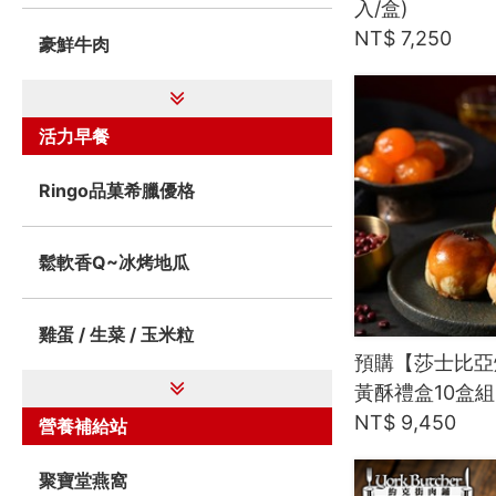
入/盒)
NT$ 7,250
豪鮮牛肉
活力早餐
Ringo品菓希臘優格
鬆軟香Q~冰烤地瓜
雞蛋 / 生菜 / 玉米粒
預購【莎士比亞
黃酥禮盒10盒組 
NT$ 9,450
營養補給站
聚寶堂燕窩