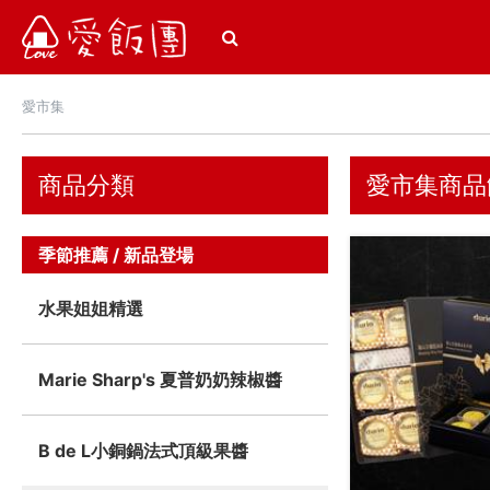
愛飯團
愛市集
商品分類
愛市集商品
季節推薦 / 新品登場
水果姐姐精選
Marie Sharp's 夏普奶奶辣椒醬
B de L小銅鍋法式頂級果醬