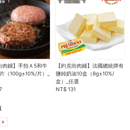
街肉鋪】手拍Ａ5和牛
【約克街肉鋪】法國總統牌有
片（100g±10%/片）_
鹽純奶油10盒（8g±10%/
盒）_任選
7
NT$ 131
頁