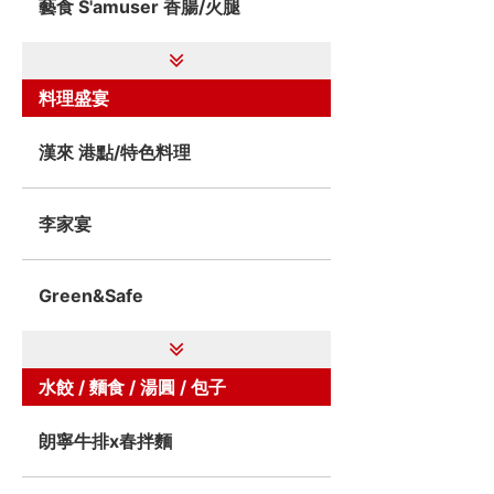
藝食 S'amuser 香腸/火腿
料理盛宴
漢來 港點/特色料理
李家宴
Green&Safe
水餃 / 麵食 / 湯圓 / 包子
朗寧牛排x春拌麵