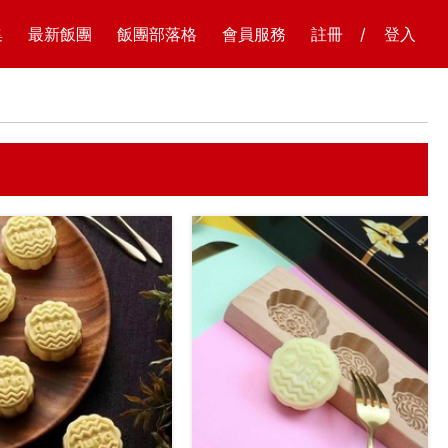
集
最新飯團
飯團部落格
會員服務
註冊
/
登入