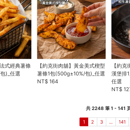
法式經典薯條
【約克街肉舖】黃金美式楔型
【約克
%/包)_任選
薯條1包(500g±10%/包)_任選
漢堡排1
NT$ 164
任選
NT$ 12
共 2248 筆 1 - 141 
1
2
3
...
141