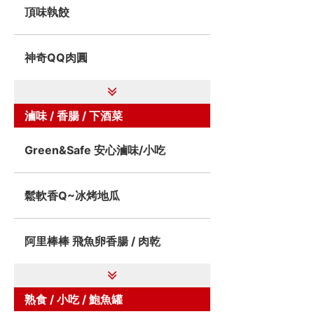
頂味執餃
神奇QQ肉圓
滷味 / 香腸 / 下酒菜
Green&Safe 安心滷味/小吃
鬆軟香Q~冰烤地瓜
阿里棒棒 飛魚卵香腸 / 肉乾
熟食 / 小吃 / 鮑魚罐