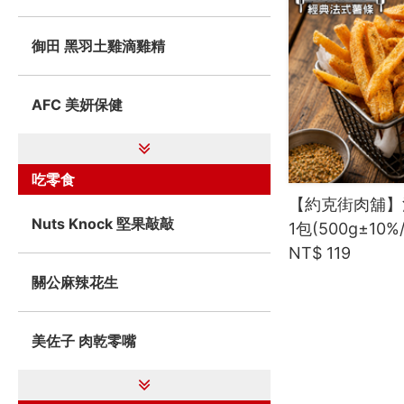
御田 黑羽土雞滴雞精
AFC 美妍保健
吃零食
【約克街肉舖】
Nuts Knock 堅果敲敲
1包(500g±10
NT$ 119
關公麻辣花生
美佐子 肉乾零嘴