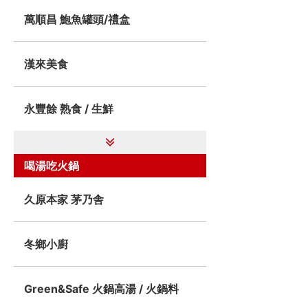
萬順昌 鮑魚罐頭/禮盒
漢來美食
永豐餘 熟食 / 生鮮
喝湯吃火鍋
久原本家 茅乃舎
冬鄉小廚
Green&Safe 火鍋高湯 / 火鍋料