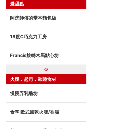
愛甜點
阿洸師傅的堂本麵包店
18度C巧克力工房
Francis旋轉木馬點心坊
火腿．起司．歐陸食材
慢慢弄乳酪坊
食亨 歐式風乾火腿/香腸