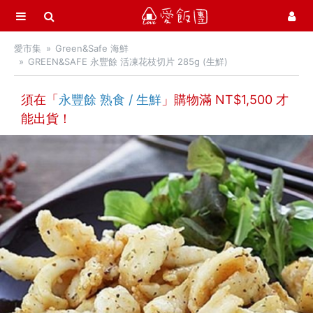
選單
愛飯團
愛市集
Green&Safe 海鮮
首頁
GREEN&SAFE 永豐餘 活凍花枝切片 285g (生鮮)
愛市集商品館
21
須在「
永豐餘 熟食 / 生鮮
」購物滿 NT$
1,500
才
能出貨！
中秋月餅 / 禮盒
中秋烤肉 / 生鮮
有心肉舖子
卡馬龍 白晶蝦 / 烏魚子鴨胸
豪鮮牛肉
Green&Safe 海鮮
Green&Safe 肉品
霸王級帶殼鮑魚
小川漁屋
約克街肉鋪