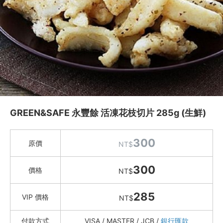
迴流海味 安心海鮮
魚社長
紐西蘭不老鮭 (國王鮭)
季節推薦 / 新品登場
活力早餐
營養補給站
吃零食
GREEN&SAFE 永豐餘 活凍花枝切片 285g (生鮮)
愛甜點
火腿．起司．歐陸食材
300
原價
NT$
料理盛宴
300
水餃 / 麵食 / 湯圓 / 包子
價格
NT$
滷味 / 香腸 / 下酒菜
285
VIP 價格
NT$
熟食 / 小吃 / 鮑魚罐
喝湯吃火鍋
付款方式
VISA / MASTER / JCB /
銀行匯款