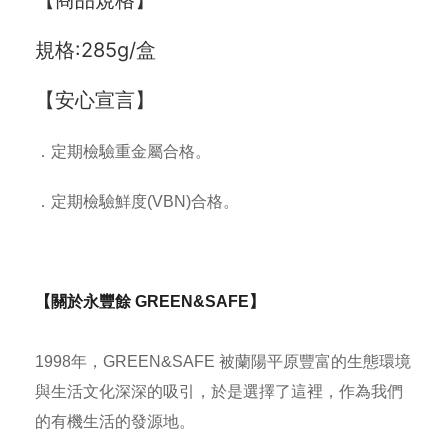
【商品規格】
聯絡我們
規格:285g/盒
合作與廣告
媒體推薦與報導
【安心宣言】
隱私保護
．定期檢驗重金屬合格。
資訊安全
．定期檢驗鮮度(VBN)合格。
服務條款
【關於永豐餘 GREEN&SAFE】
1998年，GREEN&SAFE 被蘭陽平原豐富的生態環境
與生活文化深深的吸引，於是選擇了這裡，作為我們
的有機生活的發源地。