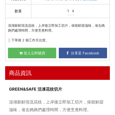
礦泉水 / 氣泡水
數量
喫茶喝咖啡 / 飲料
農產 / 乾貨
澎湖新鮮現流花枝，上岸後立即加工切片，保留鮮甜滋味，省去媽
媽們處理時間，方便烹煮料理。
油鹽醬醋
░ 下單後 2 個工作天出貨。
頂級美食
餐廚好朋友
登入立即購買
分享至 Facebook
生活美學
🇯🇵 日本專區
商品資訊
最新飯團
14
GREEN&SAFE 活凍花枝切片
Blog
澎湖新鮮現流花枝，上岸後立即加工切片，保留鮮甜
會員服務
滋味，省去媽媽們處理時間，方便烹煮料理。