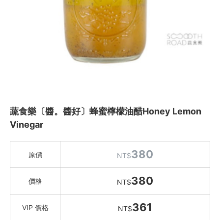
水餃 / 麵食 / 湯圓 / 包子
滷味 / 香腸 / 下酒菜
熟食 / 小吃 / 鮑魚罐
喝湯吃火鍋
礦泉水 / 氣泡水
喫茶喝咖啡 / 飲料
蔬食樂〔醬。醬好〕蜂蜜檸檬油醋Honey Lemon
農產 / 乾貨
Vinegar
油鹽醬醋
Marie Sharp's 夏普奶奶辣椒醬
380
原價
NT$
劉姥姥花椒油
西班牙555 特級初榨橄欖油
380
價格
NT$
巴薩米克醋/葡萄酒醋
豆油伯 純釀醬油｜醬料
361
VIP 價格
NT$
OLIVIERS&CO. 橄欖油