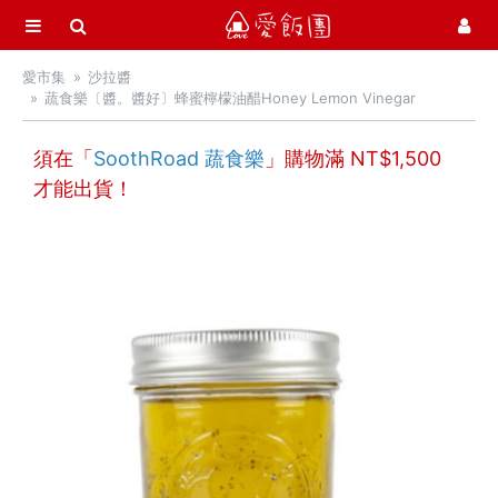
選單
愛飯團
愛市集
沙拉醬
首頁
蔬食樂〔醬。醬好〕蜂蜜檸檬油醋Honey Lemon Vinegar
愛市集商品館
21
須在「
SoothRoad 蔬食樂
」購物滿 NT$
1,500
才能出貨！
中秋月餅 / 禮盒
中秋烤肉 / 生鮮
季節推薦 / 新品登場
活力早餐
營養補給站
吃零食
愛甜點
火腿．起司．歐陸食材
料理盛宴