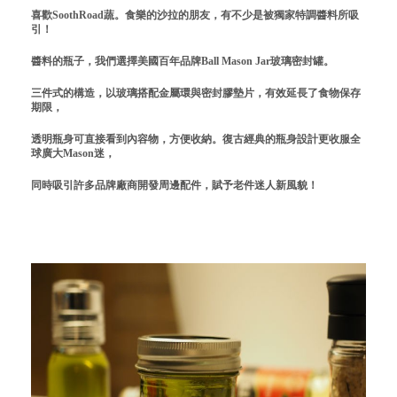
喜歡SoothRoad蔬。食樂的沙拉的朋友，有不少是被獨家特調醬料所吸
關於
引！
醬料的瓶子，我們選擇美國百年品牌Ball Mason Jar玻璃密封罐。
關於愛飯團
三件式的構造，以玻璃搭配金屬環與密封膠墊片，有效延長了食物保存
聯絡我們
期限，
透明瓶身可直接看到內容物，方便收納。復古經典的瓶身設計更收服全
合作與廣告
球廣大Mason迷，
媒體推薦與報導
同時吸引許多品牌廠商開發周邊配件，賦予老件迷人新風貌！
隱私保護
資訊安全
服務條款