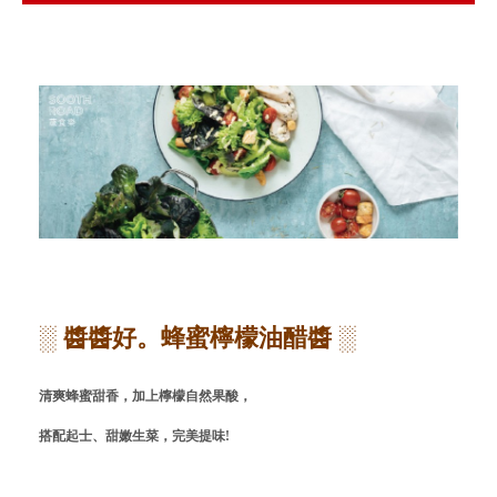
Blog
會員服務
社群
愛飯團FB粉絲團
YouTube
Instagram
░ 醬醬好。蜂蜜檸檬油醋醬
░
聯絡我們
清爽蜂蜜甜香，加上檸檬自然果酸，
客服專線
搭配起士、
甜嫩生菜，完美提味!
服務信箱