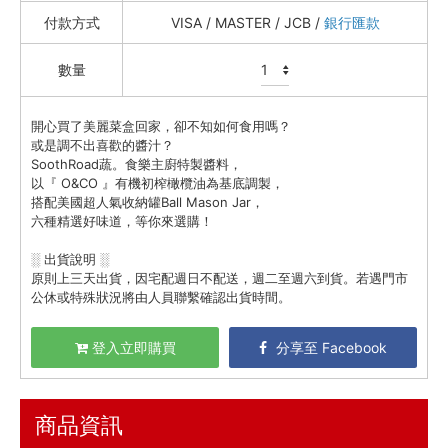
蒜蒜屋
付款方式
VISA / MASTER / JCB /
銀行匯款
三尺堂 麻辣渣渣 / 香蔥酥
數量
精選油品
蘸醬 / 拌醬
開心買了美麗菜盒回家，卻不知如何食用嗎？
鹽 / 胡椒 / 薑黃 / 花椒
或是調不出喜歡的醬汁？
沙拉醬
SoothRoad蔬。食樂主廚特製醬料，
以『 O&CO 』有機初榨橄欖油為基底調製，
日式醬油 / 和風醬 / 醋
搭配美國超人氣收納罐Ball Mason Jar，
六種精選好味道，等你來選購！
奧利塔 Olitalia
清亮農場
░ 出貨說明 ░
原則上三天出貨，因宅配週日不配送，週二至週六到貨。若遇門市
頂級美食
公休或特殊狀況將由人員聯繫確認出貨時間。
餐廚好朋友
生活美學
登入立即購買
分享至 Facebook
🇯🇵 日本專區
商品資訊
最新飯團
13