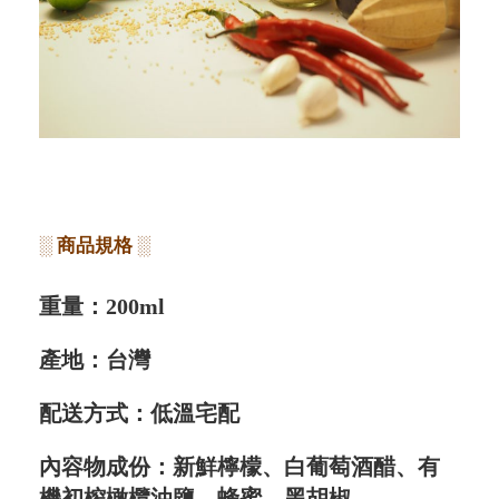
░ 商品規格 ░
重量：200ml
產地：台灣
配送方式：低溫宅配
內容物成份：
新鮮檸檬、白葡萄酒醋、有
機初榨橄欖油鹽、蜂蜜、黑胡椒