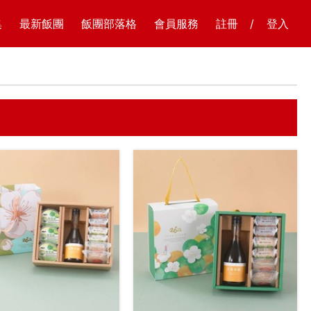
集
最新飯團
飯團部落格
會員服務
註冊
/
登入