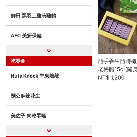
御田 黑羽土雞滴雞精
AFC 美妍保健
吃零食
隨手養生隨時梅好
老梅釀15g (隨
Nuts Knock 堅果敲敲
NT$ 1,200
關公麻辣花生
美佐子 肉乾零嘴