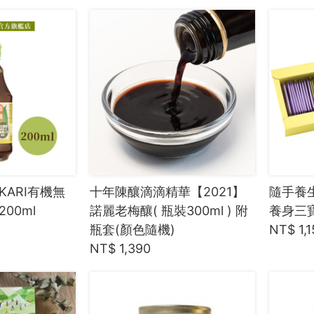
KARI有機無
十年陳釀滴滴精華【2021】
隨手養生
00ml
諾麗老梅釀( 瓶裝300ml ) 附
養身三寶
瓶套(顏色隨機)
NT$ 1,1
NT$ 1,390