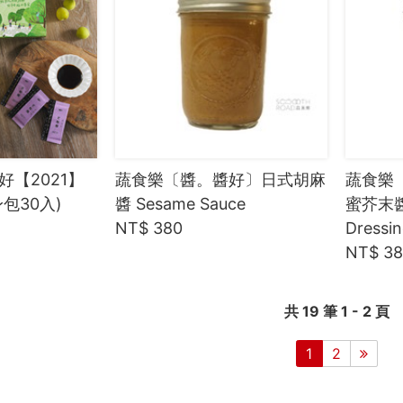
【2021】
蔬食樂〔醬。醬好〕日式胡麻
蔬食樂
身包30入)
醬 Sesame Sauce
蜜芥末醬 
NT$ 380
Dressi
NT$ 3
共 19 筆 1 - 2 頁
1
2