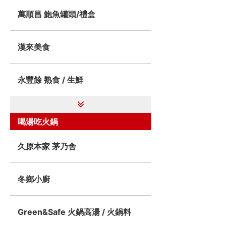
萬順昌 鮑魚罐頭/禮盒
漢來美食
永豐餘 熟食 / 生鮮
喝湯吃火鍋
久原本家 茅乃舎
冬鄉小廚
Green&Safe 火鍋高湯 / 火鍋料