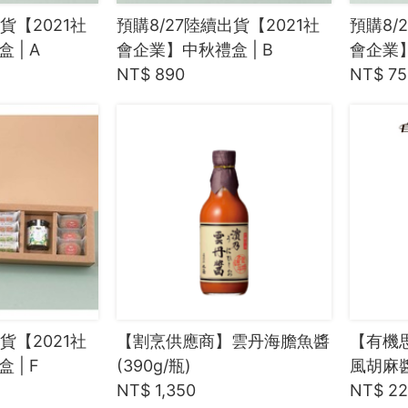
貨【2021社
預購8/27陸續出貨【2021社
預購8/
 | A
會企業】中秋禮盒 | B
會企業】
NT$ 890
NT$ 75
貨【2021社
【割烹供應商】雲丹海膽魚醬
【有機思
 | F
(390g/瓶)
風胡麻醬
NT$ 1,350
NT$ 2