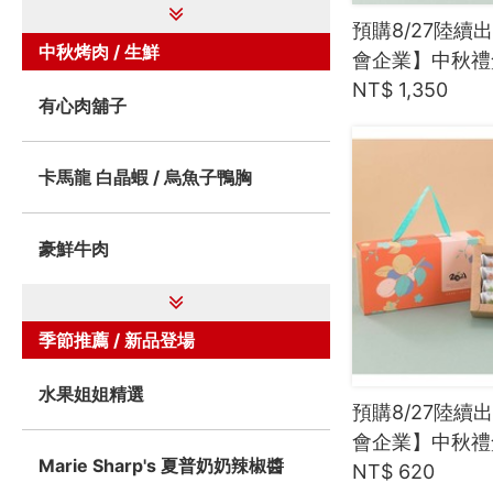
預購8/27陸續出
中秋烤肉 / 生鮮
會企業】中秋禮盒
NT$ 1,350
有心肉舖子
卡馬龍 白晶蝦 / 烏魚子鴨胸
豪鮮牛肉
季節推薦 / 新品登場
水果姐姐精選
預購8/27陸續出
會企業】中秋禮盒
Marie Sharp's 夏普奶奶辣椒醬
NT$ 620