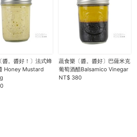
〔醬。醬好！〕法式蜂
蔬食樂〔醬。醬好〕巴薩米克
Honey Mustard
葡萄酒醋Balsamico Vinegar
ng
NT$ 380
80