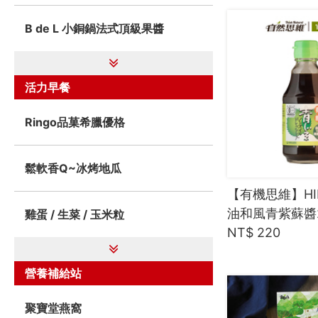
B de L 小銅鍋法式頂級果醬
活力早餐
Ringo品菓希臘優格
鬆軟香Q~冰烤地瓜
【有機思維】HI
油和風青紫蘇醬2
雞蛋 / 生菜 / 玉米粒
NT$ 220
營養補給站
聚寶堂燕窩