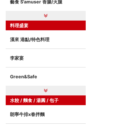
藝食 S'amuser 香腸/火腿
料理盛宴
漢來 港點/特色料理
李家宴
Green&Safe
水餃 / 麵食 / 湯圓 / 包子
朗寧牛排x春拌麵