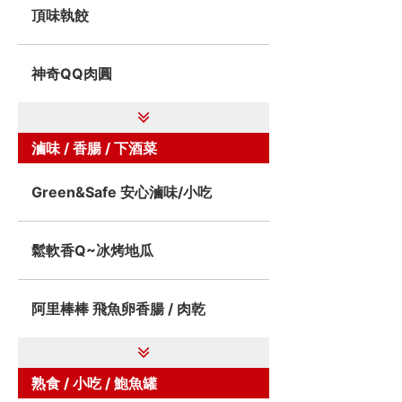
頂味執餃
神奇QQ肉圓
滷味 / 香腸 / 下酒菜
Green&Safe 安心滷味/小吃
鬆軟香Q~冰烤地瓜
阿里棒棒 飛魚卵香腸 / 肉乾
熟食 / 小吃 / 鮑魚罐