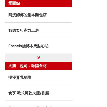
愛甜點
阿洸師傅的堂本麵包店
18度C巧克力工房
Francis旋轉木馬點心坊
火腿．起司．歐陸食材
慢慢弄乳酪坊
食亨 歐式風乾火腿/香腸