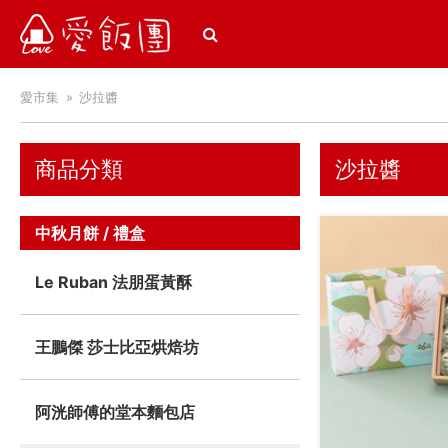
愛飯團
愛市集
沙拉醬
商品分類
沙拉醬
中秋月餅 / 禮盒
Le Ruban 法朋蛋黃酥
王鵬傑 莎士比亞烘焙坊
阿洸師傅的堂本麵包店