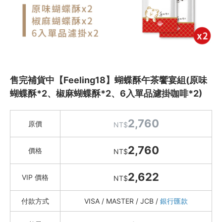
Francis旋轉木馬點心坊
福灣巧克力
AMEDEI 頂級巧克力
Felicitas Pâtissérie 精品蛋糕
二崙佳美餅店
奇華
售完補貨中【Feeling18】蝴蝶酥午茶饗宴組(原味
久久津
蝴蝶酥*2、椒麻蝴蝶酥*2、6入單品濾掛咖啡*2)
義大利 Mencarelli 手工巧克力
Miss V Bakery
2,760
原價
NT$
金枕頭榴蓮肉
2,760
愛吃冰
價格
NT$
樂斐 LOPFAIT 禮盒
2,622
VIP 價格
Le Ruban 法朋蛋黃酥
NT$
老雪花齋 (百年老店)
付款方式
VISA / MASTER / JCB /
銀行匯款
台中一福堂 (百年老店)
王鵬傑 莎士比亞烘焙坊