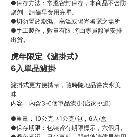
●保存方法：常溫密封保存，本商品不含防
腐劑，請儘早食用完畢。
●切勿置於潮濕、高溫或陽光曝曬之場所。
●手工製作，數量有限 將由專員照單安排
出貨。
虎年限定《濾掛式》
6入單品濾掛
濾掛式更方便攜帶，隨時隨地品嘗雋永美
味
內容：內含3-6個單品濾掛(店家挑選)
●重量：10公克 ±1公克/包，6入/盒
●保存期限：包裝皆有期限標示，六個月。
●避免潮濕、日光直射，開封後請儘早使用