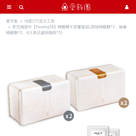
選單
愛飯團
愛市集
18度C巧克力工房
首頁
售完補貨中【Feeling18】蝴蝶酥午茶饗宴組(原味蝴蝶酥*2、椒麻
蝴蝶酥*2、6入單品濾掛咖啡*2)
愛市集商品館
21
季節推薦 / 新品登場
中秋月餅 / 禮盒
中秋烤肉 / 生鮮
活力早餐
營養補給站
吃零食
愛甜點
阿洸師傅的堂本麵包店
18度C巧克力工房