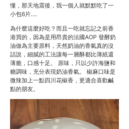
懂，那天地震後，我一個人就默默吃了一
🇯🇵 日本專區
小包6片….
最新飯團
13
為什麼這麼好吃？而且一吃就忘記之前香
Blog
港買的，因為是用昂貴的法國AOP 發酵奶
會員服務
油做為主要原料，天然奶油的香氣真的沒
話說，細膩的工法讓每一層酥都比薄紙還
社群
薄脆，口感十足。 原味，只以少許海鹽和
糖調味，充分表現奶油香氣。 椒麻口味是
愛飯團FB粉絲團
微辣加上一點四川花椒香，更適合喜歡鹹
點的朋友。
YouTube
Instagram
聯絡我們