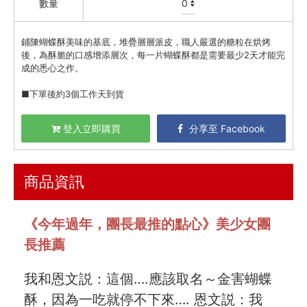
數量
火腿．起司．歐陸食材
料理盛宴
鋪陳蝴蝶酥美味的基底，堆疊層層派皮，職人嚴選的糖粒在烘烤
後，為酥脆的口感增添層次，每一片蝴蝶酥都是需要最少2天才能完
水餃 / 麵食 / 湯圓 / 包子
成的悉心之作。
滷味 / 香腸 / 下酒菜
■下單後約3個工作天到貨
熟食 / 小吃 / 鮑魚罐
登入立即購買
分享至 Facebook
喝湯吃火鍋
礦泉水 / 氣泡水
商品資訊
喫茶喝咖啡 / 飲料
農產 / 乾貨
《今年過年，團長最推的點心》美少女團
油鹽醬醋
長推薦
頂級美食
餐廚好朋友
我和恩文説：這個….應該取名～金害蝴蝶
酥，因為一吃就停不下來…. 恩文説：我
生活美學