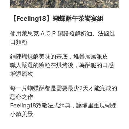
【Feeling18】蝴蝶酥午茶饗宴組
使用萊思克 A.O.P 認證發酵奶油、法國進
口麵粉
鋪陳蝴蝶酥美味的基底，堆疊層層派皮
職人嚴選的糖粒在烘烤後，為酥脆的口感
增添層次
每一片蝴蝶酥都是需要最少2天才能完成的
悉心之作
Feeling18致敬法式經典，讓埔里重現蝴蝶
小鎮美景