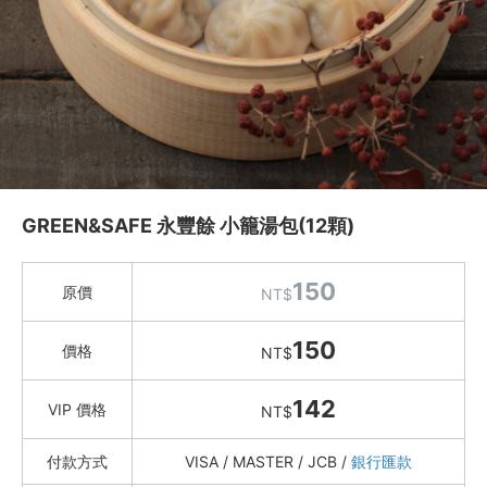
Instagram
聯絡我們
客服專線
服務信箱
GREEN&SAFE 永豐餘 小籠湯包(12顆)
關於
關於愛飯團
150
原價
NT$
聯絡我們
150
價格
NT$
合作與廣告
142
VIP 價格
NT$
媒體推薦與報導
付款方式
VISA / MASTER / JCB /
銀行匯款
隱私保護