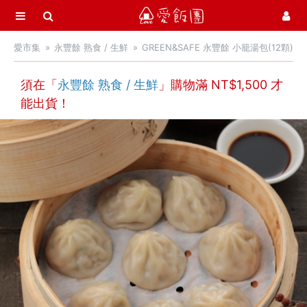
選單
愛飯團
愛市集
永豐餘 熟食 / 生鮮
GREEN&SAFE 永豐餘 小籠湯包(12顆)
首頁
愛市集商品館
須在「
永豐餘 熟食 / 生鮮
」購物滿 NT$
21
1,500
才
能出貨！
最新飯團
13
Blog
會員服務
社群
愛飯團FB粉絲團
YouTube