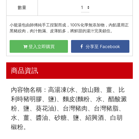
數量
資訊安全
服務條款
小籠湯包由師傅純手工捏製而成，100%化學無添加物，內餡選用正
黑豬絞肉，肉汁飽滿、皮薄餡多，將鮮甜的湯汁完美鎖住。
登入立即購買
分享至 Facebook
商品資訊
內容物名稱：高湯凍(水、放山雞、薑、比
利時豬明膠、鹽)、麵皮(麵粉、水、醋酸澱
粉、鹽、葵花油)、台灣豬肉、台灣豬脂、
水、薑、醬油、砂糖、鹽、紹興酒、白胡
椒粉。