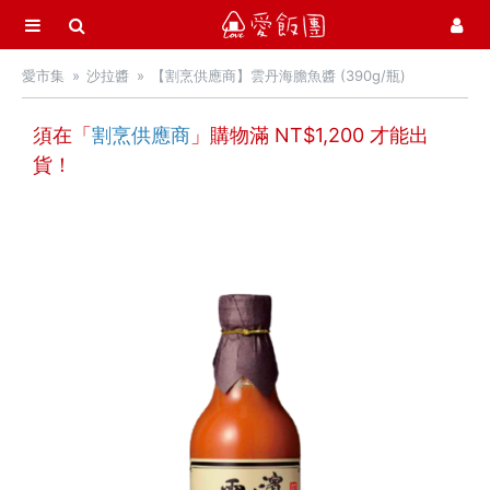
選單
愛飯團
愛市集
沙拉醬
【割烹供應商】雲丹海膽魚醬 (390g/瓶)
首頁
愛市集商品館
須在「
割烹供應商
」購物滿 NT$
21
1,200
才能出
貨！
中秋月餅 / 禮盒
中秋烤肉 / 生鮮
季節推薦 / 新品登場
活力早餐
營養補給站
吃零食
愛甜點
火腿．起司．歐陸食材
料理盛宴