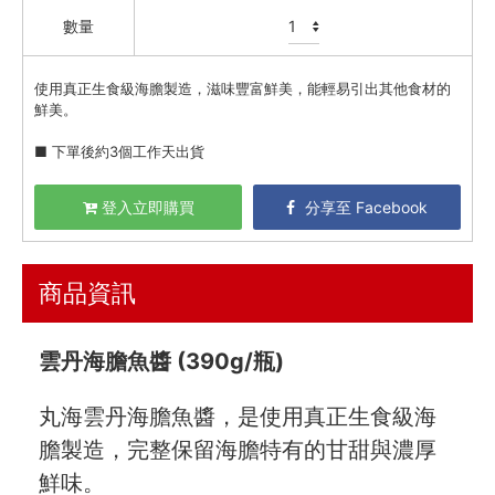
蒜蒜屋
數量
三尺堂 麻辣渣渣 / 香蔥酥
精選油品
使用真正生食級海膽製造，滋味豐富鮮美，能輕易引出其他食材的
鮮美。
蘸醬 / 拌醬
鹽 / 胡椒 / 薑黃 / 花椒
■ 下單後約3個工作天出貨
沙拉醬
登入立即購買
分享至 Facebook
日式醬油 / 和風醬 / 醋
奧利塔 Olitalia
清亮農場
商品資訊
頂級美食
餐廚好朋友
雲丹海膽魚醬 (390g/瓶)
生活美學
丸海雲丹海膽魚醬，是使用真正生食級海
🇯🇵 日本專區
膽製造，完整保留海膽特有的甘甜與濃厚
最新飯團
14
鮮味。