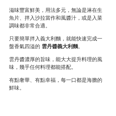
Blog
滋味豐富鮮美，用法多元，無論是淋在生
魚片、拌入沙拉當作和風醬汁，或是入菜
會員服務
調味都非常合適。
社群
只要簡單拌入義大利麵，就能快速完成一
盤香氣四溢的
愛飯團FB粉絲團
雲丹醬義大利麵
。
YouTube
雲丹醬濃厚的旨味，能大大提升料理的風
味，幾乎任何料理都能搭配。
Instagram
有點奢華、有點幸福，每一口都是海膽的
聯絡我們
鮮味。
客服專線
服務信箱