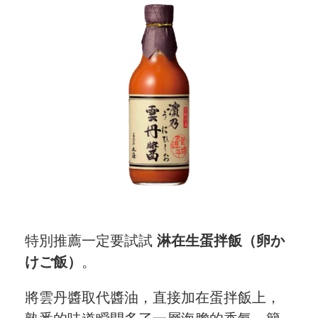
關於
關於愛飯團
聯絡我們
合作與廣告
媒體推薦與報導
隱私保護
資訊安全
特別推薦一定要試試
淋在生蛋拌飯（卵か
服務條款
けご飯）
。
將雲丹醬取代醬油，直接加在蛋拌飯上，