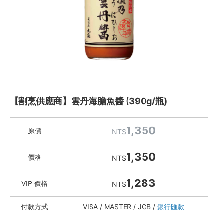
水餃 / 麵食 / 湯圓 / 包子
滷味 / 香腸 / 下酒菜
熟食 / 小吃 / 鮑魚罐
喝湯吃火鍋
礦泉水 / 氣泡水
喫茶喝咖啡 / 飲料
【割烹供應商】雲丹海膽魚醬 (390g/瓶)
農產 / 乾貨
油鹽醬醋
1,350
原價
NT$
Marie Sharp's 夏普奶奶辣椒醬
1,350
劉姥姥花椒油
價格
NT$
西班牙555 特級初榨橄欖油
1,283
VIP 價格
NT$
巴薩米克醋/葡萄酒醋
豆油伯 純釀醬油｜醬料
付款方式
VISA / MASTER / JCB /
銀行匯款
OLIVIERS&CO. 橄欖油