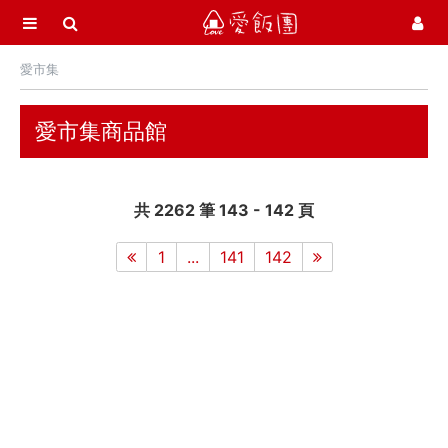
選單
愛飯團
愛市集
首頁
愛市集商品館
21
愛市集商品館
最新飯團
14
Blog
共 2262 筆 143 - 142 頁
會員服務
1
...
141
142
社群
愛飯團FB粉絲團
YouTube