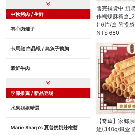
售完補貨中 預
中秋烤肉 / 生鮮
作蝴蝶酥禮盒_2
(16片/盒 附提袋
有心肉舖子
NT$ 680
卡馬龍 白晶蝦 / 烏魚子鴨胸
豪鮮牛肉
季節推薦 / 新品登場
水果姐姐精選
【奇華】家鄉原
Marie Sharp's 夏普奶奶辣椒醬
組(340g/鐵盒 