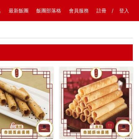
集
最新飯團
飯團部落格
會員服務
註冊
/
登入