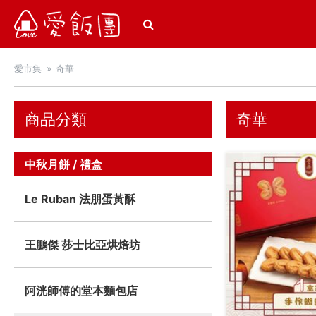
愛飯團
愛市集
奇華
商品分類
奇華
中秋月餅 / 禮盒
Le Ruban 法朋蛋黃酥
王鵬傑 莎士比亞烘焙坊
阿洸師傅的堂本麵包店