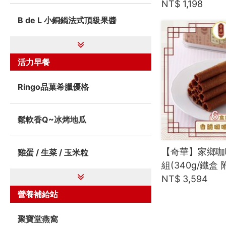
NT$ 1,198
B de L 小銅鍋法式頂級果醬
活力早餐
Ringo品菓希臘優格
鬆軟香Q~冰烤地瓜
【奇華】家鄉咖
雞蛋 / 生菜 / 玉米粒
組(340g/鐵盒 
NT$ 3,594
營養補給站
聚寶堂燕窩