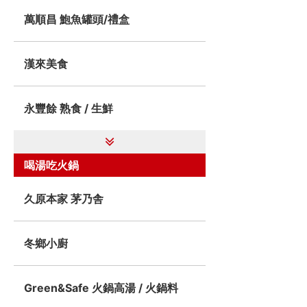
萬順昌 鮑魚罐頭/禮盒
漢來美食
永豐餘 熟食 / 生鮮
喝湯吃火鍋
久原本家 茅乃舎
冬鄉小廚
Green&Safe 火鍋高湯 / 火鍋料