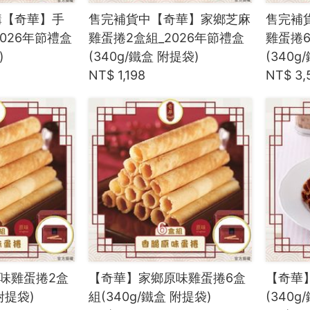
購【奇華】手
售完補貨中【奇華】家鄉芝麻
售完補
026年節禮盒
雞蛋捲2盒組_2026年節禮盒
雞蛋捲6
)
(340g/鐵盒 附提袋)
(340g
NT$ 1,198
NT$ 3,
味雞蛋捲2盒
【奇華】家鄉原味雞蛋捲6盒
【奇華
附提袋)
組(340g/鐵盒 附提袋)
(340g