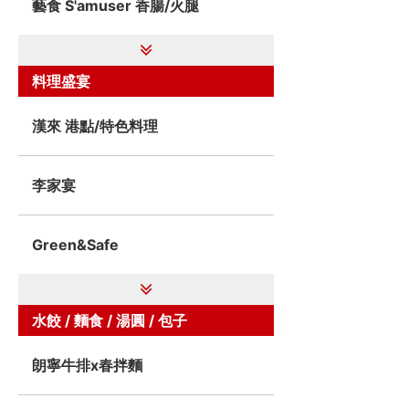
藝食 S'amuser 香腸/火腿
料理盛宴
漢來 港點/特色料理
李家宴
Green&Safe
水餃 / 麵食 / 湯圓 / 包子
朗寧牛排x春拌麵