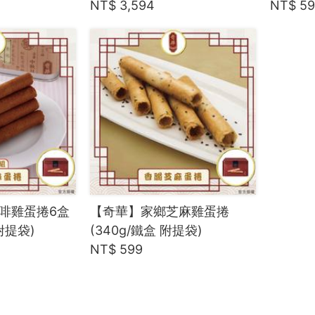
NT$ 3,594
NT$ 5
啡雞蛋捲6盒
【奇華】家鄉芝麻雞蛋捲
附提袋)
(340g/鐵盒 附提袋)
NT$ 599