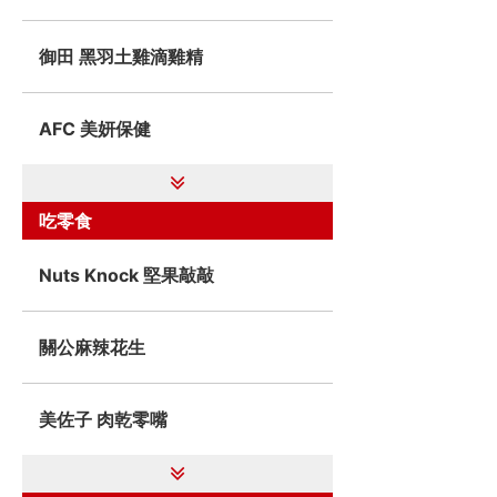
御田 黑羽土雞滴雞精
AFC 美妍保健
吃零食
Nuts Knock 堅果敲敲
關公麻辣花生
美佐子 肉乾零嘴