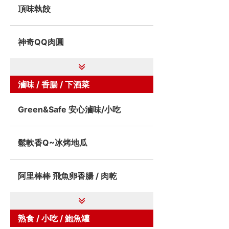
頂味執餃
神奇QQ肉圓
滷味 / 香腸 / 下酒菜
Green&Safe 安心滷味/小吃
鬆軟香Q~冰烤地瓜
阿里棒棒 飛魚卵香腸 / 肉乾
熟食 / 小吃 / 鮑魚罐