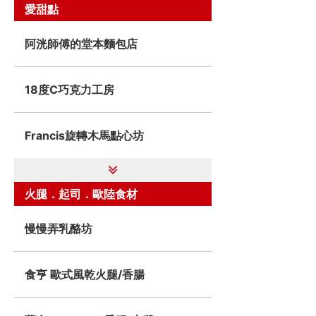
愛甜點
阿洸師傅的堂本麵包店
18度C巧克力工房
Francis旋轉木馬點心坊
火腿．起司．歐陸食材
慢慢弄乳酪坊
食亨 歐式風乾火腿/香腸