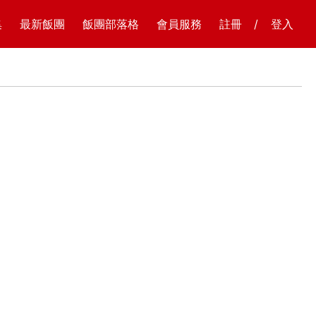
集
最新飯團
飯團部落格
會員服務
註冊
/
登入