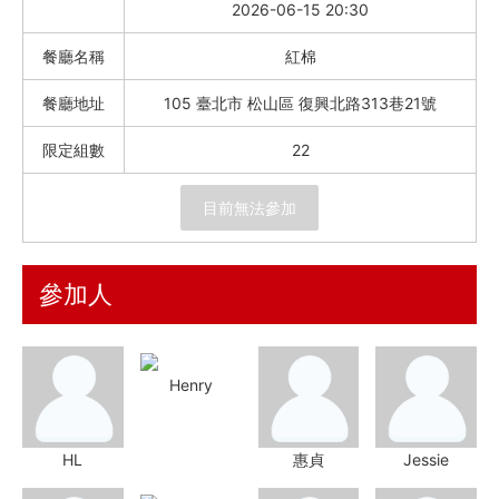
Instagram
2026-06-15 20:30
餐廳名稱
紅棉
聯絡我們
餐廳地址
105 臺北市 松山區 復興北路313巷21號
客服專線
限定組數
22
服務信箱
目前無法參加
關於
參加人
關於愛飯團
聯絡我們
Henry
合作與廣告
媒體推薦與報導
HL
惠貞
Jessie
隱私保護