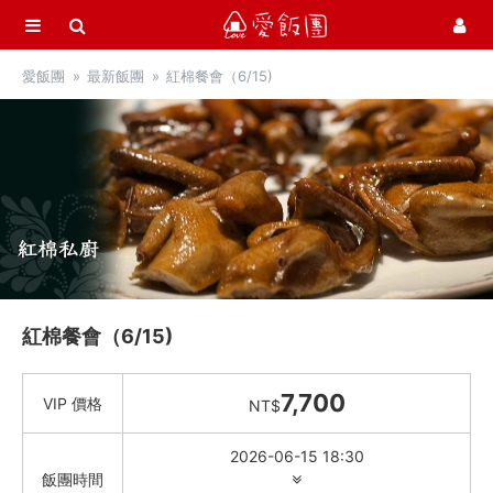
選單
愛飯團
愛飯團
最新飯團
紅棉餐會（6/15)
首頁
愛市集商品館
21
最新飯團
13
Blog
會員服務
紅棉餐會（6/15)
社群
愛飯團FB粉絲團
7,700
VIP 價格
NT$
YouTube
2026-06-15 18:30
飯團時間