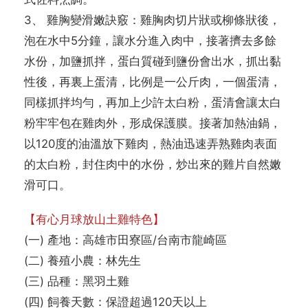
3、 雞胸變滑嫩訣竅：雞胸肉切片狀或柳條狀後，
泡在水中5分鐘，讓水分進入肉中，接著擠去多餘
水份，加鹽抓拌，蛋白質碰到鹽份會出水，抓出黏
性後，再裏上蛋清，比例是一公斤肉，一個蛋清，
同樣抓拌均勻，再加上少許太白粉，蛋清會讓太白
粉牢牢包在雞肉外，形成保護膜。接著加熱油鍋，
以120度的油溫放下雞肉，熱油迅速弄熟雞肉表面
的太白粉，封住肉中的水份，炒出來的雞片自然嫩
滑可口。
【有心月球放山土雞特色】
(一) 產地：高雄市田寮區/台南市龍崎區
(二) 養殖小農：林先生
(三) 品種：黑羽土雞
(四) 飼養天數：保證超過120天以上