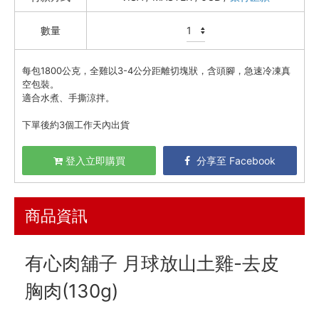
喫茶喝咖啡 / 飲料
數量
農產 / 乾貨
每包1800公克，全雞以3-4公分距離切塊狀，含頭腳，急速冷凍真
油鹽醬醋
空包裝。
頂級美食
適合水煮、手撕涼拌。
餐廚好朋友
下單後約3個工作天內出貨
生活美學
登入立即購買
分享至 Facebook
🇯🇵 日本專區
最新飯團
13
商品資訊
Blog
有心肉舖子 月球放山土雞-去皮
會員服務
胸肉(130g)
社群