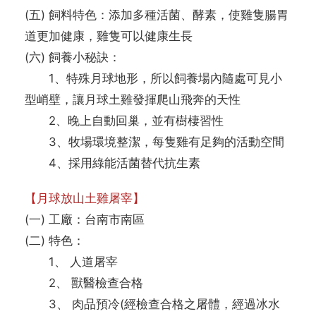
(五) 飼料特色：添加多種活菌、酵素，使雞隻腸胃
道更加健康，雞隻可以健康生長
(六) 飼養小秘訣：
1、特殊月球地形，所以飼養場內隨處可見小
型峭壁，讓月球土雞發揮爬山飛奔的天性
2、晚上自動回巢，並有樹棲習性
3、牧場環境整潔，每隻雞有足夠的活動空間
4、採用綠能活菌替代抗生素
【月球放山土雞屠宰】
(一) 工廠：台南市南區
(二) 特色：
1、 人道屠宰
2、 獸醫檢查合格
3、 肉品預冷(經檢查合格之屠體，經過冰水