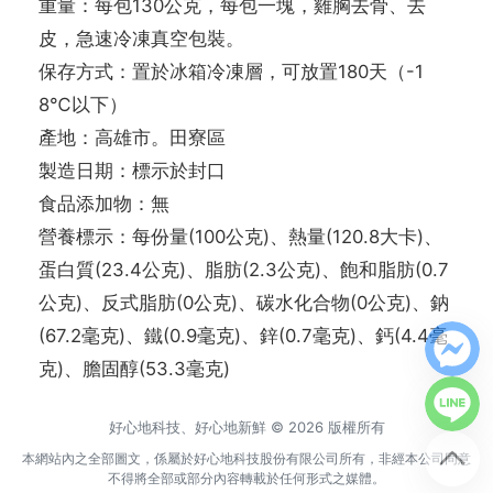
重量：每包130公克，每包一塊，雞胸去骨、去
皮，急速冷凍真空包裝。
保存方式：置於冰箱冷凍層，可放置180天（-1
8℃以下）
產地：高雄市。田寮區
製造日期：標示於封口
食品添加物：無
營養標示：每份量(100公克)、熱量(120.8大卡)、
蛋白質(23.4公克)、脂肪(2.3公克)、飽和脂肪(0.7
公克)、反式脂肪(0公克)、碳水化合物(0公克)、鈉
(67.2毫克)、鐵(0.9毫克)、鋅(0.7毫克)、鈣(4.4毫
克)、膽固醇(53.3毫克)
好心地科技、好心地新鮮 © 2026 版權所有
本網站內之全部圖文，係屬於好心地科技股份有限公司所有，非經本公司同意
不得將全部或部分內容轉載於任何形式之媒體。