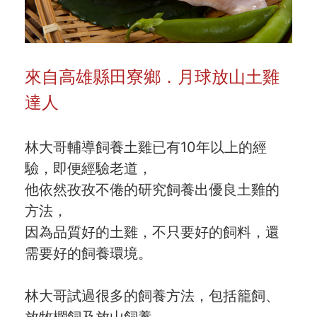
合作與廣告
媒體推薦與報導
來自高雄縣田寮鄉．月球放山土雞
隱私保護
達人
資訊安全
服務條款
林大哥輔導飼養土雞已有10年以上的經
驗，即便經驗老道，
他依然孜孜不倦的研究飼養出優良土雞的
方法，
因為品質好的土雞，不只要好的飼料，還
需要好的飼養環境。
林大哥試過很多的飼養方法，包括籠飼、
放牧欄飼及放山飼養，