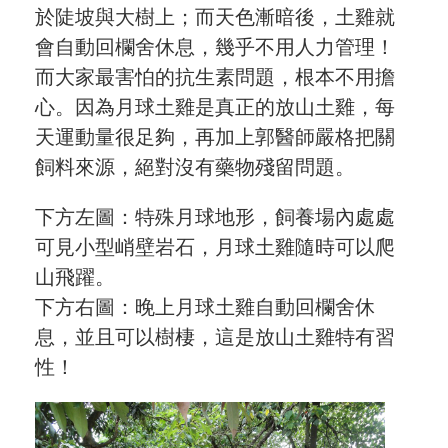
於陡坡與大樹上；而天色漸暗後，土雞就
會自動回欄舍休息，幾乎不用人力管理！
而大家最害怕的抗生素問題，根本不用擔
心。因為月球土雞是真正的放山土雞，每
天運動量很足夠，再加上郭醫師嚴格把關
飼料來源，絕對沒有藥物殘留問題。
下方左圖：特殊月球地形，飼養場內處處
可見小型峭壁岩石，月球土雞隨時可以爬
山飛躍。
下方右圖：晚上月球土雞自動回欄舍休
息，並且可以樹棲，這是放山土雞特有習
性！