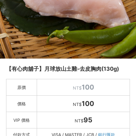
水餃 / 麵食 / 湯圓 / 包子
滷味 / 香腸 / 下酒菜
熟食 / 小吃 / 鮑魚罐
喝湯吃火鍋
久原本家 茅乃舎
冬鄉小廚
Green&Safe 火鍋高湯 / 火鍋料
【有心肉舖子】月球放山土雞-去皮胸肉(130g)
湯品鍋物
紐西蘭不老鮭 (國王鮭)
100
原價
NT$
有心肉舖子
迴流海味 安心海鮮
100
價格
NT$
卡馬龍 白晶蝦 / 烏魚子鴨胸
小川漁屋
95
VIP 價格
NT$
約克街肉鋪
付款方式
VISA / MASTER / JCB /
銀行匯款
礦泉水 / 氣泡水