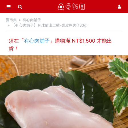
選單
愛飯團
愛市集
有心肉舖子
首頁
【有心肉舖子】月球放山土雞-去皮胸肉(130g)
愛市集商品館
21
須在「
有心肉舖子
」購物滿 NT$
1,500
才能出
貨！
中秋月餅 / 禮盒
中秋烤肉 / 生鮮
季節推薦 / 新品登場
活力早餐
營養補給站
吃零食
愛甜點
火腿．起司．歐陸食材
料理盛宴