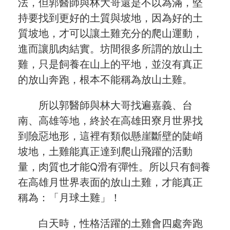
法，但郭醫師與林大哥還是不以為滿，堅
持要找到更好的土質與坡地，因為好的土
質坡地，才可以讓土雞充分的爬山運動，
進而讓肌肉結實。坊間很多所謂的放山土
雞，只是飼養在山上的平地，並沒有真正
的放山奔跑，根本不能稱為放山土雞。
所以郭醫師與林大哥找遍嘉義、台
南、高雄等地，終於在高雄田寮月世界找
到險惡地形，這裡有類似懸崖斷壁的陡峭
坡地，土雞能真正達到爬山飛躍的活動
量，肉質也才能Q滑有彈性。所以只有飼養
在高雄月世界表面的放山土雞，才能真正
稱為：「月球土雞」！
白天時，性格活躍的土雞會四處奔跑