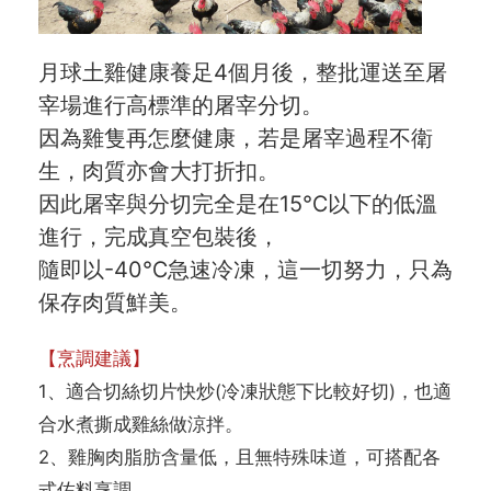
月球土雞健康養足4個月後，整批運送至屠
宰場進行高標準的屠宰分切。
因為雞隻再怎麼健康，若是屠宰過程不衛
生，肉質亦會大打折扣。
因此屠宰與分切完全是在15℃以下的低溫
進行，完成真空包裝後，
隨即以-40℃急速冷凍，這一切努力，只為
保存肉質鮮美。
【烹調建議】
1、適合切絲切片快炒(冷凍狀態下比較好切)，也適
合水煮撕成雞絲做涼拌。
2、雞胸肉脂肪含量低，且無特殊味道，可搭配各
式佐料烹調。