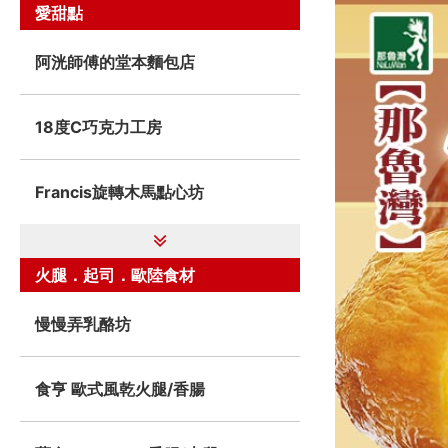
愛甜點
阿洸師傅的堂本麵包店
18度C巧克力工房
Francis旋轉木馬點心坊
火腿．起司．歐陸食材
慢慢弄乳酪坊
食亨 歐式風乾火腿/香腸