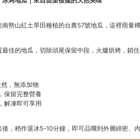
｜冰烤地瓜｜來自苗栗後龍的天然美味
龍南勢山紅土旱田種植的台農57號地瓜，這裡雨量
質最佳的地瓜，切除頭尾保留中段，火爐烘烤，鎖住
純天然，無添加物
食，保留完整營養
食，解凍即可享用
出後，稍作退冰5-10分鐘，即可品嚐到外層綿密、