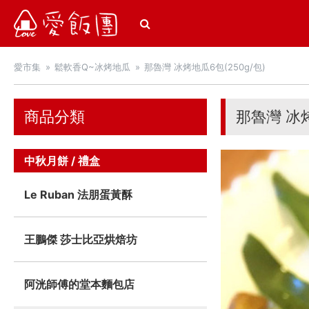
愛飯團
愛市集
鬆軟香Q~冰烤地瓜
那魯灣 冰烤地瓜6包(250g/包)
商品分類
那魯灣 冰烤
中秋月餅 / 禮盒
Le Ruban 法朋蛋黃酥
王鵬傑 莎士比亞烘焙坊
阿洸師傅的堂本麵包店