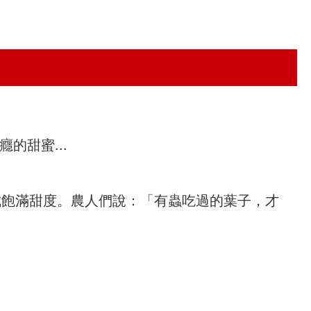
的甜蜜...
成飽滿甜度。農人們說：「有蟲吃過的葉子，才