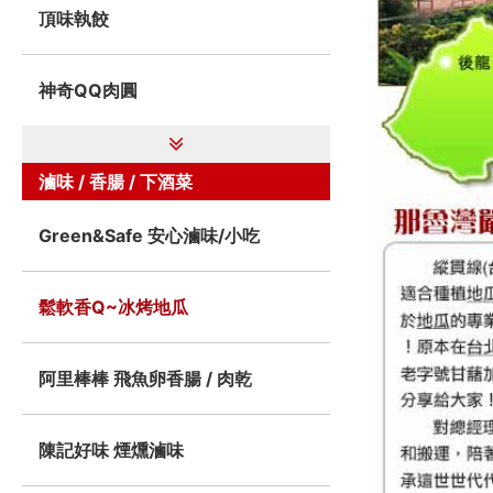
頂味執餃
神奇QQ肉圓
滷味 / 香腸 / 下酒菜
Green&Safe 安心滷味/小吃
鬆軟香Q~冰烤地瓜
阿里棒棒 飛魚卵香腸 / 肉乾
陳記好味 煙燻滷味