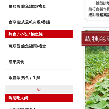
萬順昌 鮑魚罐頭/禮盒
食亨 歐式風乾火腿/香腸
熟食 / 小吃 / 鮑魚罐
萬順昌 鮑魚罐頭/禮盒
漢來美食
永豐餘 熟食 / 生鮮
喝湯吃火鍋