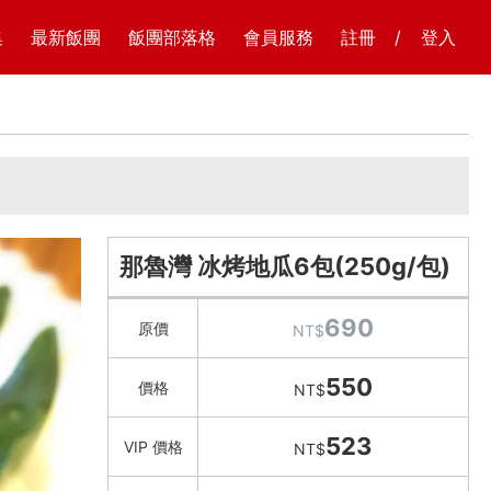
集
最新飯團
飯團部落格
會員服務
註冊
/
登入
那魯灣 冰烤地瓜6包(250g/包)
690
原價
NT$
550
價格
NT$
523
VIP 價格
NT$