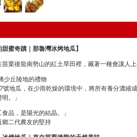
的甜蜜奇蹟｜那魯灣冰烤地瓜】
苗栗後龍南勢山的紅土旱田裡，藏著一種會讓人上癮
量稀少丘陵地的禮物
57號地瓜，在少雨乾燥的環境中，將所有養分濃縮
證明。」
工食品，是陽光的結晶。」
返鄉二代農友的堅持