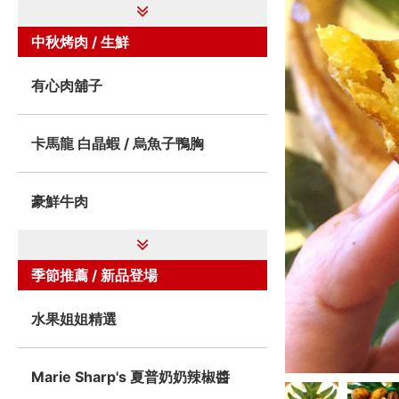
中秋烤肉 / 生鮮
有心肉舖子
卡馬龍 白晶蝦 / 烏魚子鴨胸
豪鮮牛肉
季節推薦 / 新品登場
水果姐姐精選
Marie Sharp's 夏普奶奶辣椒醬