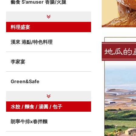
藝食 S'amuser 香腸/火腿
料理盛宴
漢來 港點/特色料理
李家宴
Green&Safe
水餃 / 麵食 / 湯圓 / 包子
朗寧牛排x春拌麵