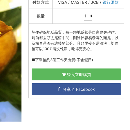
付款方式
VISA / MASTER / JCB /
銀行匯款
數量
契作確保地瓜品質，每一顆地瓜都是自家農夫耕作。
烤前都去頭去尾留中間，刪除掉容易發霉的頭尾，以
及檢查是否有壞掉的部分。且頭尾較不易清洗，切除
後可以100%清洗乾淨，吃得更安心。
■下單後約3個工作天出貨(不含假日)
登入立即購買
分享至 Facebook