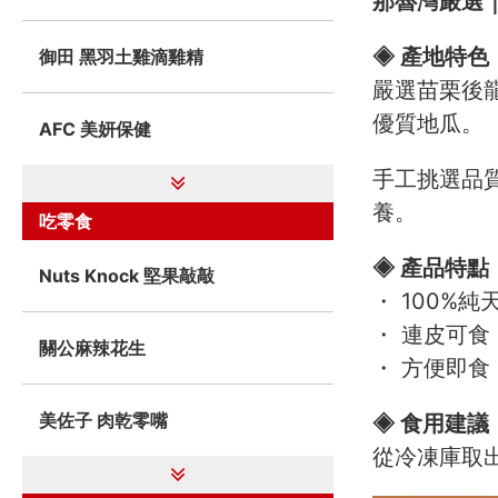
那魯灣嚴選
◈ 產地特色
御田 黑羽土雞滴雞精
嚴選苗栗後
優質地瓜。
AFC 美妍保健
手工挑選品
養。
吃零食
◈ 產品特點
Nuts Knock 堅果敲敲
・ 100%
・ 連皮可
關公麻辣花生
・ 方便即
美佐子 肉乾零嘴
◈ 食用建議
從冷凍庫取