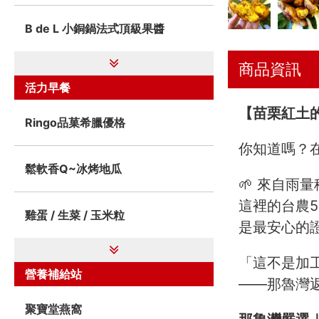
B de L 小銅鍋法式頂級果醬
商品資訊
活力早餐
【苗栗紅土
Ringo品菓希臘優格
你知道嗎？在
鬆軟香Q~冰烤地瓜
🌱 來自雨
這裡的台農
雞蛋 / 生菜 / 玉米粒
是最安心的
「這不是加
營養補給站
——那魯灣
聚寶堂燕窩