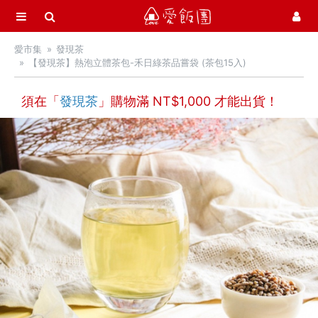
選單
愛飯團
愛市集
發現茶
首頁
【發現茶】熱泡立體茶包-禾日綠茶品嘗袋 (茶包15入)
愛市集商品館
21
須在「
發現茶
」購物滿 NT$
1,000
才能出貨！
中秋月餅 / 禮盒
中秋烤肉 / 生鮮
季節推薦 / 新品登場
活力早餐
營養補給站
吃零食
愛甜點
火腿．起司．歐陸食材
料理盛宴