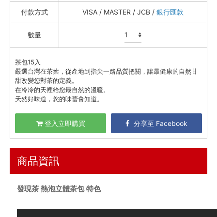
方圓一脈 如果紅茶
付款方式
VISA / MASTER / JCB /
銀行匯款
人山艸 無鹼仙草茶
發現茶
數量
果汁 / 醋飲 / 茶飲 / 沖泡
山山來茶
茶包15入
嚴選台灣在茶葉，從產地到指尖一路品質把關，讓最健康的自然甘
BEMO Café
甜改變您對茶的定義。
豆奶 / 堅果飲 / 木耳露
在冷冷的天裡給您最自然的溫暖。
天然好味道，您的味蕾會知道。
羅東鎮農會
限時68折↘茶立方工坊 台灣茶餅
登入立即購買
分享至 Facebook
農產 / 乾貨
油鹽醬醋
商品資訊
頂級美食
餐廚好朋友
發現茶 熱泡立體茶包 特色
生活美學
🇯🇵 日本專區