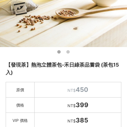
水餃 / 麵食 / 湯圓 / 包子
滷味 / 香腸 / 下酒菜
熟食 / 小吃 / 鮑魚罐
喝湯吃火鍋
礦泉水 / 氣泡水
喫茶喝咖啡 / 飲料
台東紅烏龍氣泡飲
【發現茶】熱泡立體茶包-禾日綠茶品嘗袋 (茶包15
入)
羅賓咖啡坊
愛飯團咖啡
美景茶飲
450
原價
NT$
Remedy 澳式精釀康普
399
Bonsoy 氣泡椰子水/棒豆奶
價格
NT$
Zestea 無酒精
385
VIP 價格
NT$
O卡桑 木耳養生飲