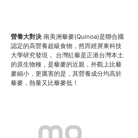
服務信箱
關於
營養大對決
南美洲藜麥(Quinoa)是聯合國
關於愛飯團
認定的高營養超級食物，然而經屏東科技
大學研究發現， 台灣紅藜是正港台灣本土
聯絡我們
的原生物種，是藜麥的近親，外觀上比藜
合作與廣告
麥細小，更厲害的是，其營養成分均高於
藜麥，熱量又比藜麥低！
媒體推薦與報導
隱私保護
資訊安全
服務條款