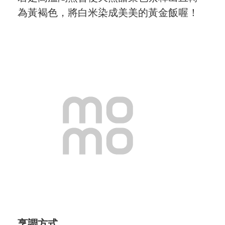
為黃褐色，將白米染成美美的黃金飯喔！
烹調方式