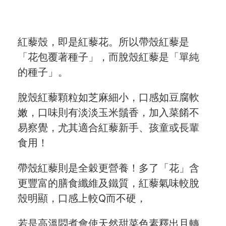
紅藜殼，即是紅藜花。所以帶殼紅藜是
「花包覆著種子」，而脫殼紅藜是「單純
的種子」。
脫殼紅藜顆粒如芝麻細小，口感如豆腐軟
嫩，口味則有淡淡玉米鬚香，加入菜餚不
易察覺，尤其適合紅藜新手、孩童或長輩
食用！
帶殼紅藜則是全穀更營養！多了「花」含
更豐富的膳食纖維及鐵質，紅藜氣味較脫
殼明顯，口感上較Q而不硬，
若是高溫悶煮會使天然甜菜色素釋出且轉