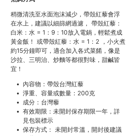
稍微清洗至水面泡沫減少，帶殼紅藜會浮
在水上，建議以細篩網過濾， 帶殼紅藜：
白米：水 = 1：9：10放入電鍋，輕鬆煮成
黃金飯！ 或帶殼紅藜：水 = 1：2 ，小火煮
約15分鐘即可，適合加入各式菜餚，像是
沙拉、三明治、炒麵等都很對味，甜鹹皆
宜！
內容物：帶殼台灣紅藜
淨重、容量或數量：200克
成分：台灣藜
有效期限：未開封保存期限一年，詳
見包裝標示
保存方式： 未開封常溫，開封後建議