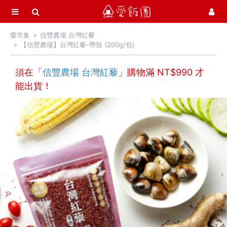
選單
愛飯團
愛市集
信豐農場 台灣紅藜
首頁
【信豐農場】台灣紅藜-帶殼 (200g/包)
愛市集商品館
21
須在「
信豐農場 台灣紅藜
」購物滿 NT$
990
才
能出貨！
中秋月餅 / 禮盒
中秋烤肉 / 生鮮
季節推薦 / 新品登場
活力早餐
營養補給站
吃零食
愛甜點
火腿．起司．歐陸食材
料理盛宴