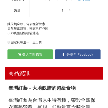
泉發蜂蜜 / 保養修護
數量
大花農場 食用玫瑰花
五穀雜糧
純天然全榖，含多種營養素
香菇 / 蘿蔔乾 / 昆布
天然無毒栽種，獨家烘存包裝
雞蛋 / 生菜 / 玉米粒
SGS農藥殘留檢驗通過
水果姐姐精選
░ 固定於每週一、三出貨
祥記&梅這回事
永豐餘 蔬果/零食/乾貨
登入立即購買
分享至 Facebook
俵屋玄兵衛
羅東鎮農會
商品資訊
油鹽醬醋
頂級美食
臺灣紅藜 -
大地餽贈的超級食物
餐廚好朋友
生活美學
臺灣紅藜為台灣原生特有種，帶殼全穀保
🇯🇵 日本專區
存完整營養，低脂、低熱量富含膳食纖