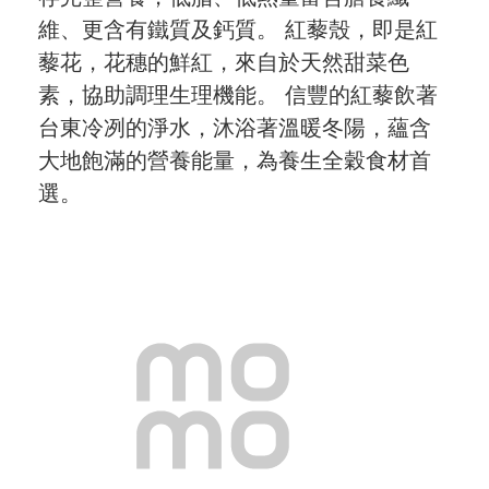
維、更含有鐵質及鈣質。 紅藜殼，即是紅
最新飯團
14
藜花，花穗的鮮紅，來自於天然甜菜色
Blog
素，協助調理生理機能。 信豐的紅藜飲著
台東冷冽的淨水，沐浴著溫暖冬陽，蘊含
會員服務
大地飽滿的營養能量，為養生全穀食材首
選。
社群
愛飯團FB粉絲團
YouTube
Instagram
聯絡我們
客服專線