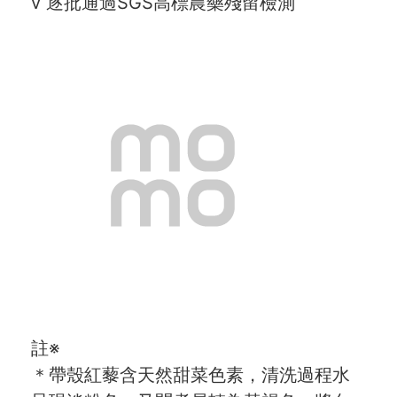
v 逐批通過SGS高標農藥殘留檢測
註※
＊帶殼紅藜含天然甜菜色素，清洗過程水