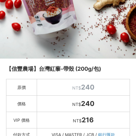
水餃 / 麵食 / 湯圓 / 包子
滷味 / 香腸 / 下酒菜
熟食 / 小吃 / 鮑魚罐
喝湯吃火鍋
礦泉水 / 氣泡水
喫茶喝咖啡 / 飲料
【信豐農場】台灣紅藜-帶殼 (200g/包)
農產 / 乾貨
特瑪多有機農園
240
原價
茂生米糧 單一純種米
NT$
富興米店
240
價格
NT$
台灣好蒡 牛蒡茶、牛蒡脆片
信豐農場 台灣紅藜
216
VIP 價格
NT$
花蓮 秧田良品
2021老梅 (社會企業)
付款方式
VISA / MASTER / JCB /
銀行匯款