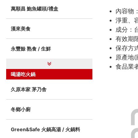
萬順昌 鮑魚罐頭/禮盒
內容物
淨重、
漢來美食
成分：
有效期
保存方
永豐餘 熟食 / 生鮮
原產地(
食品業者登
喝湯吃火鍋
久原本家 茅乃舎
冬鄉小廚
Green&Safe 火鍋高湯 / 火鍋料