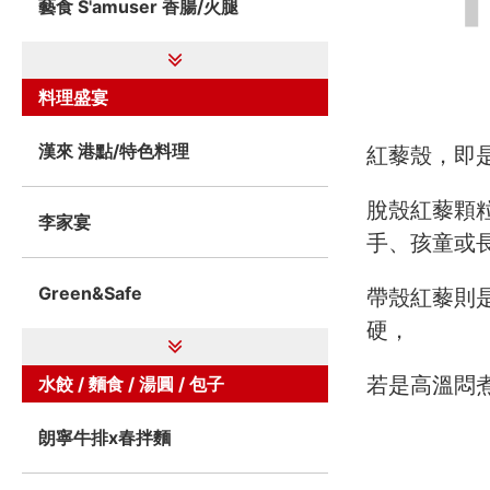
藝食 S'amuser 香腸/火腿
料理盛宴
漢來 港點/特色料理
紅藜殼，即
脫殼紅藜顆
李家宴
手、孩童或
Green&Safe
帶殼紅藜則
硬，
若是高溫悶
水餃 / 麵食 / 湯圓 / 包子
朗寧牛排x春拌麵