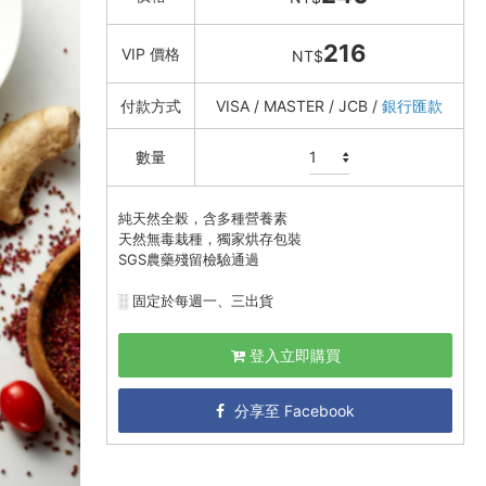
216
VIP 價格
NT$
付款方式
VISA / MASTER / JCB /
銀行匯款
數量
純天然全榖，含多種營養素
天然無毒栽種，獨家烘存包裝
SGS農藥殘留檢驗通過
░ 固定於每週一、三出貨
登入立即購買
分享至 Facebook