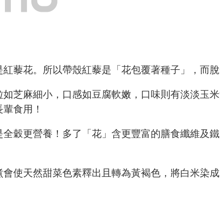
是紅藜花。所以帶殼紅藜是「花包覆著種子」，而脫
粒如芝麻細小，口感如豆腐軟嫩，口味則有淡淡玉米
長輩食用！
是全穀更營養！多了「花」含更豐富的膳食纖維及鐵
煮會使天然甜菜色素釋出且轉為黃褐色，將白米染成