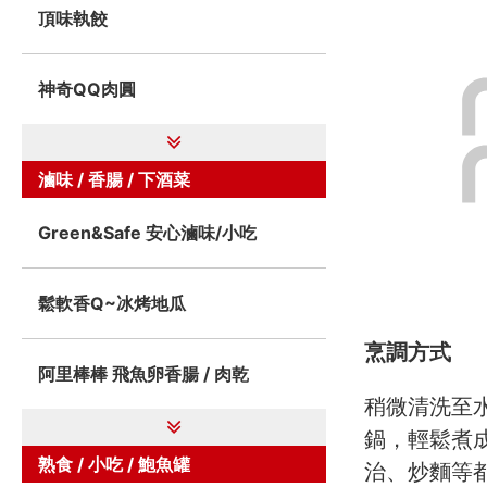
頂味執餃
神奇QQ肉圓
滷味 / 香腸 / 下酒菜
Green&Safe 安心滷味/小吃
鬆軟香Q~冰烤地瓜
烹調方式
阿里棒棒 飛魚卵香腸 / 肉乾
稍微清洗至水
鍋，輕鬆煮成
熟食 / 小吃 / 鮑魚罐
治、炒麵等