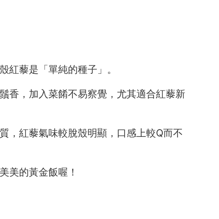
殼紅藜是「單純的種子」。
鬚香，加入菜餚不易察覺，尤其適合紅藜新
質，紅藜氣味較脫殼明顯，口感上較Q而不
美美的黃金飯喔！