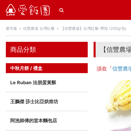
愛飯團
愛市集
信豐農場 台灣紅藜
【信豐農場】台灣紅藜-帶殼 (200g/包)
商品分類
【信豐農場】
中秋月餅 / 禮盒
須在「
信豐農
Le Ruban 法朋蛋黃酥
王鵬傑 莎士比亞烘焙坊
阿洸師傅的堂本麵包店