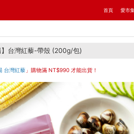
首頁
愛市
台灣紅藜-帶殼 (200g/包)
場 台灣紅藜
」購物滿 NT$
990
才能出貨！