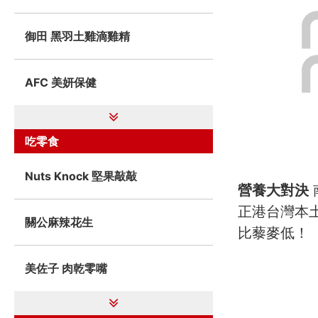
御田 黑羽土雞滴雞精
AFC 美妍保健
吃零食
Nuts Knock 堅果敲敲
營養大對決
正港台灣本
關公麻辣花生
比藜麥低！
美佐子 肉乾零嘴