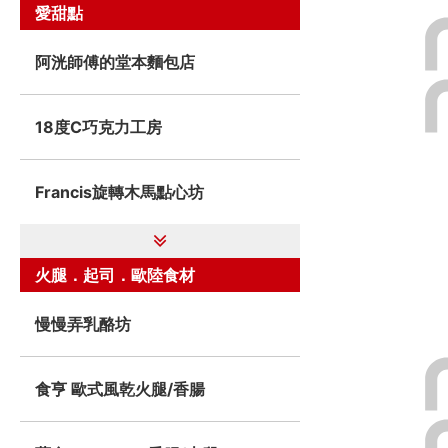
愛甜點
阿洸師傅的堂本麵包店
18度C巧克力工房
Francis旋轉木馬點心坊
火腿．起司．歐陸食材
慢慢弄乳酪坊
食亨 歐式風乾火腿/香腸