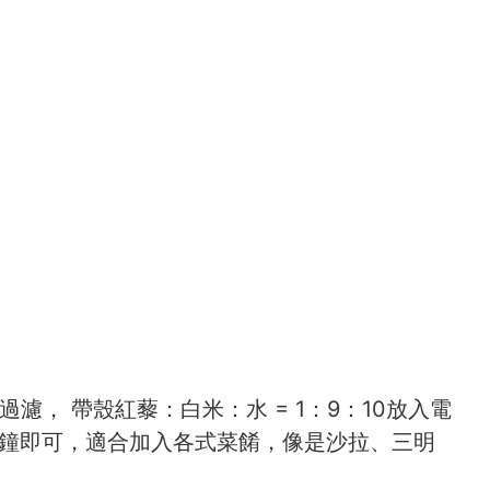
， 帶殼紅藜：白米：水 = 1：9：10放入電
5分鐘即可，適合加入各式菜餚，像是沙拉、三明