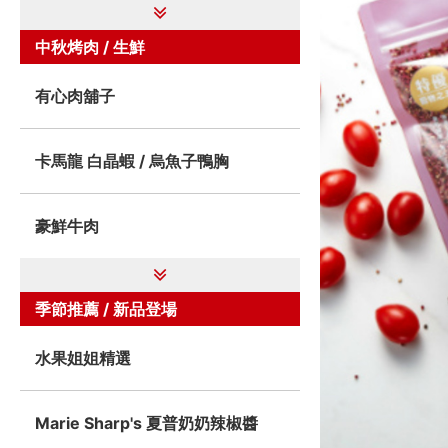
中秋烤肉 / 生鮮
有心肉舖子
卡馬龍 白晶蝦 / 烏魚子鴨胸
豪鮮牛肉
季節推薦 / 新品登場
水果姐姐精選
Marie Sharp's 夏普奶奶辣椒醬