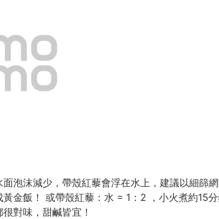
面泡沫減少，帶殼紅藜會浮在水上，建議以細篩網過濾
黃金飯！ 或帶殼紅藜：水 = 1：2 ，小火煮約1
都很對味，甜鹹皆宜！