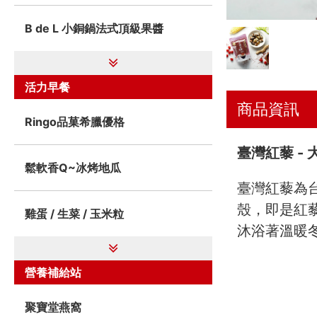
B de L 小銅鍋法式頂級果醬
活力早餐
商品資訊
Ringo品菓希臘優格
臺灣紅藜 -
鬆軟香Q~冰烤地瓜
臺灣紅藜為
殼，即是紅
雞蛋 / 生菜 / 玉米粒
沐浴著溫暖
營養補給站
聚寶堂燕窩