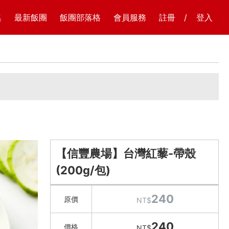
集
最新飯團
飯團部落格
會員服務
註冊
/
登入
【信豐農場】台灣紅藜-帶殼
(200g/包)
240
原價
NT$
240
價格
NT$