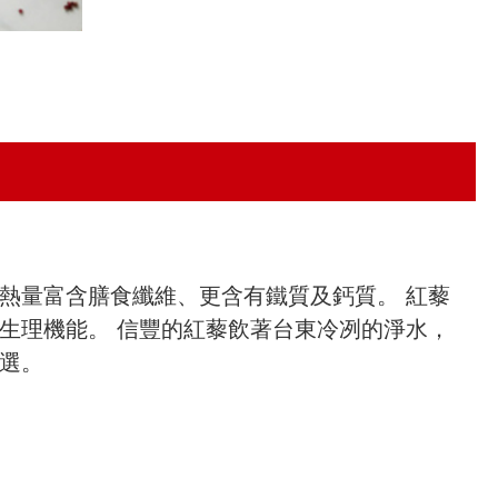
熱量富含膳食纖維、更含有鐵質及鈣質。 紅藜
生理機能。 信豐的紅藜飲著台東冷冽的淨水，
選。