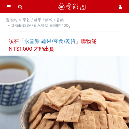
選單
愛飯團
愛市集
果乾 / 糖果 / 餅乾 / 香絲
首頁
GREEN&SAFE 永豐餘 菜圃餅 100g
愛市集商品館
21
須在「
永豐餘 蔬果/零食/乾貨
」購物滿
最新飯團
14
NT$
1,000
才能出貨！
Blog
會員服務
社群
愛飯團FB粉絲團
YouTube