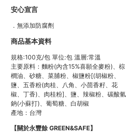
安心宣言
．無添加防腐劑
商品基本資料
規格:100克/包 單位:包 溫層:常溫
主要原料：麵粉(內含15%喜願全麥粉)、棕
櫚油、砂糖、菜脯粉、椒鹽粉[(胡椒粉、
鹽、五香粉(肉桂、八角、小茴香籽、花
椒、丁香)、肉桂粉]、鹽、辣椒粉、碳酸氫
鈉(小蘇打)、葡萄糖、白胡椒
產地：台灣
【關於永豐餘 GREEN&SAFE】