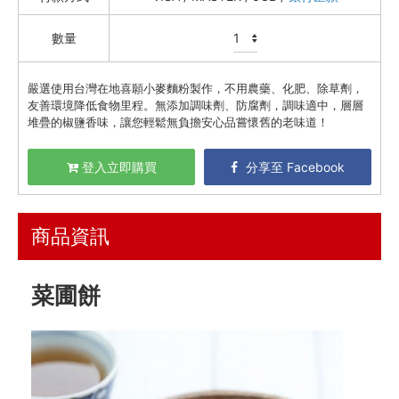
資訊安全
數量
服務條款
嚴選使用台灣在地喜願小麥麵粉製作，不用農藥、化肥、除草劑，
友善環境降低食物里程。無添加調味劑、防腐劑，調味適中，層層
堆疊的椒鹽香味，讓您輕鬆無負擔安心品嘗懷舊的老味道！
登入立即購買
分享至 Facebook
商品資訊
菜圃餅