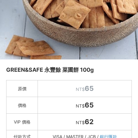
Instagram
聯絡我們
客服專線
服務信箱
關於
GREEN&SAFE 永豐餘 菜圃餅 100g
關於愛飯團
65
原價
NT$
聯絡我們
65
價格
NT$
合作與廣告
62
媒體推薦與報導
VIP 價格
NT$
隱私保護
付款方式
VISA / MASTER / JCB /
銀行匯款