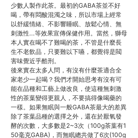
少數人製作此茶。最初的GABA茶並不好
喝，帶有悶酸混濁之味，所以市場上經常
以舒緩情緒、不影響睡眠、放鬆心情、無
刺激性...等效果宣傳保健作用。當然，獅母
本人實在喝不了難喝的茶，不管是什麼長
生不老飲品，只要難以下嚥，都覺得是閥
害味覺近乎酷刑。
後來實在太多人問，有沒有什麼茶適合全
家老少一起喝？我們才開始思考有沒有可
能在品種和工藝上做改良，使這種無刺激
性的茶葉變得更親人，不要搞得像喝藥的
一樣。如果無眠與一般GABA茶最大的差異
除了茶葉品種的選擇之外，還在於厭氧發
酵的次數，大多數是2~3次（100g茶葉有1
50毫克GABA)，而無眠總共做了6次(100g