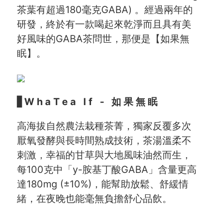
茶葉有超過180毫克GABA) 。經過兩年的
研發，終於有一款喝起來乾淨而且具有美
好風味的GABA茶問世，那便是【如果無
眠】。
▋
W h a T e a I f -
如 果 無 眠
高海拔自然農法栽種茶菁，獨家反覆多次
厭氧發酵與長時間熟成技術，茶湯溫柔不
刺激，幸福的甘草與大地風味油然而生，
每100克中「y-胺基丁酸GABA」含量更高
達180mg (±10%)，能幫助放鬆、舒緩情
緒，在夜晚也能毫無負擔舒心品飲。