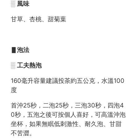
░
風味
甘草、杏桃、甜菊葉
▋泡法
░
工夫熱泡
160毫升容量建議投茶約五公克，水溫100
度
首沖25秒，二泡25秒，三泡30秒，四泡4
0秒，五泡之後可按個人喜好，可高溫沖泡
坐杯，如果無眠低刺激性、耐久泡、甘甜
不苦澀。