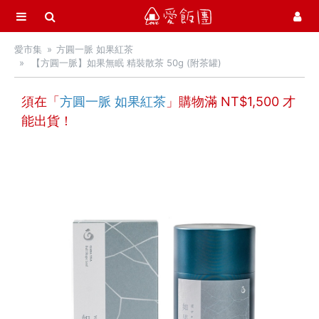
選單
愛飯團
愛市集
方圓一脈 如果紅茶
首頁
【方圓一脈】如果無眠 精裝散茶 50g (附茶罐)
愛市集商品館
21
須在「
方圓一脈 如果紅茶
」購物滿 NT$
1,500
才
最新飯團
14
能出貨！
Blog
會員服務
社群
愛飯團FB粉絲團
YouTube