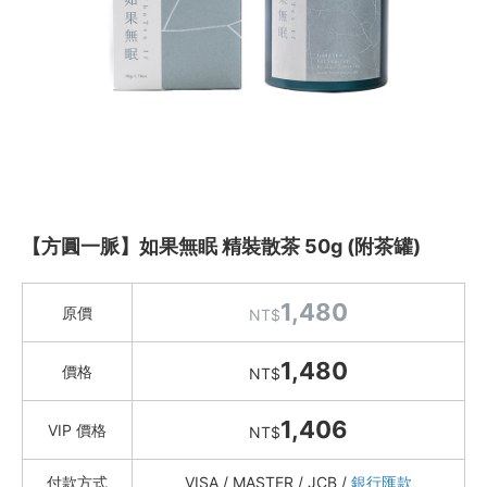
Instagram
聯絡我們
客服專線
服務信箱
關於
【方圓一脈】如果無眠 精裝散茶 50g (附茶罐)
關於愛飯團
1,480
原價
NT$
聯絡我們
1,480
價格
NT$
合作與廣告
1,406
媒體推薦與報導
VIP 價格
NT$
隱私保護
付款方式
VISA / MASTER / JCB /
銀行匯款