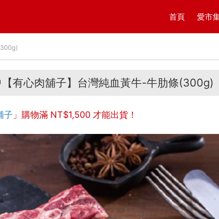
首頁
愛市
00g)
【有心肉舖子】台灣純血黃牛-牛肋條(300g)
舖子
」購物滿 NT$
1,500
才能出貨！