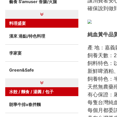
讓消費者安
藝食 S'amuser 香腸/火腿
確保說到做
料理盛宴
純血黃牛品
漢來 港點/特色料理
產 地：嘉
李家宴
飼養天數：2
飼料特色：
Green&Safe
新鮮啤酒粕
飼養特色：
天然無農藥
水餃 / 麵食 / 湯圓 / 包子
有心保證：屠
每隻台灣純
朗寧牛排x春拌麵
每個月都委