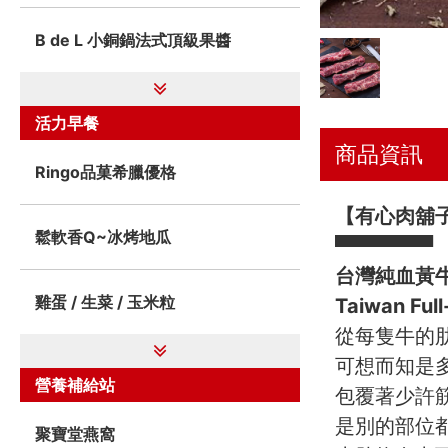
B de L 小銅鍋法式頂級果醬
活力早餐
商品資訊
Ringo品菓希臘優格
【有心肉舖子
鬆軟香Q~冰烤地瓜
▀▀▀▀▀▀▀
台灣純血黃
雞蛋 / 生菜 / 玉米粒
Taiwan Full
從每隻牛的
可想而知是
營養補給站
包覆著少許
是別的部位
聚寶堂燕窩