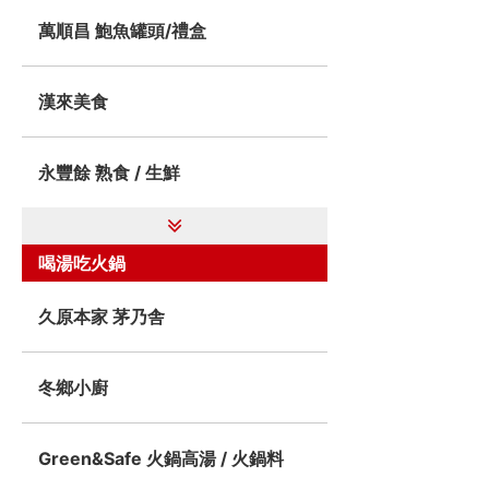
萬順昌 鮑魚罐頭/禮盒
漢來美食
永豐餘 熟食 / 生鮮
喝湯吃火鍋
久原本家 茅乃舎
冬鄉小廚
Green&Safe 火鍋高湯 / 火鍋料