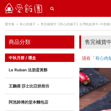
愛飯團
愛市集
有心肉舖子
售完補貨中【有心肉舖子】台灣純血黃牛-牛肋條(3
商品分類
售完補貨中
中秋月餅 / 禮盒
須在「
有心肉
Le Ruban 法朋蛋黃酥
王鵬傑 莎士比亞烘焙坊
阿洸師傅的堂本麵包店