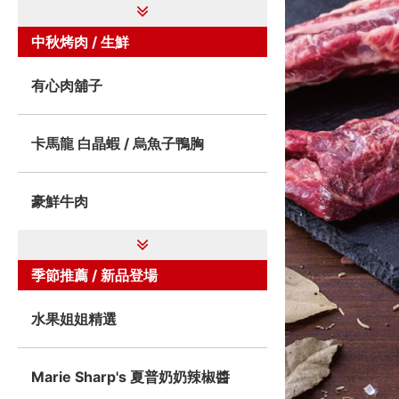
中秋烤肉 / 生鮮
有心肉舖子
卡馬龍 白晶蝦 / 烏魚子鴨胸
豪鮮牛肉
季節推薦 / 新品登場
水果姐姐精選
Marie Sharp's 夏普奶奶辣椒醬