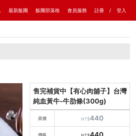
集
最新飯團
飯團部落格
會員服務
註冊
/
登入
售完補貨中【有心肉舖子】台灣
純血黃牛-牛肋條(300g)
440
原價
NT$
440
價格
NT$