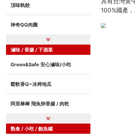
具有台灣黃
頂味執餃
100%國產
神奇QQ肉圓
滷味 / 香腸 / 下酒菜
Green&Safe 安心滷味/小吃
鬆軟香Q~冰烤地瓜
阿里棒棒 飛魚卵香腸 / 肉乾
熟食 / 小吃 / 鮑魚罐