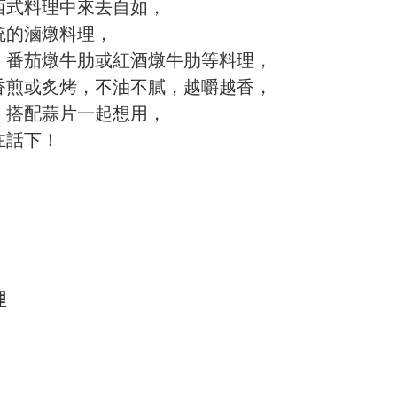
西式料理中來去自如，
統的滷燉料理，
、番茄燉牛肋或紅酒燉牛肋等料理，
香煎或炙烤，不油不膩，越嚼越香，
，搭配蒜片一起想用，
在話下！
理