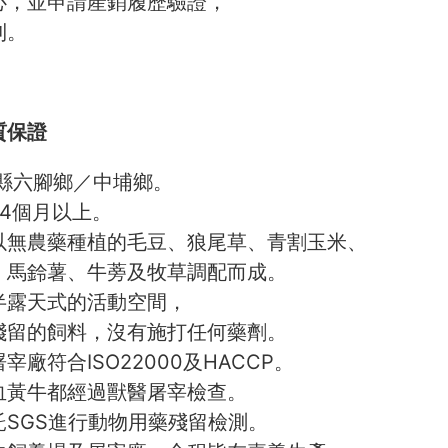
心，並申請產銷履歷驗證，
到。
質保證
義縣六腳鄉／中埔鄉。
4個月以上。
以無農藥種植的毛豆、狼尾草、青割玉米、
、馬鈴薯、牛蒡及牧草調配而成。
半露天式的活動空間，
殘留的飼料，沒有施打任何藥劑。
宰廠符合ISO22000及HACCP。
血黃牛都經過獸醫屠宰檢查。
託SGS進行動物用藥殘留檢測。