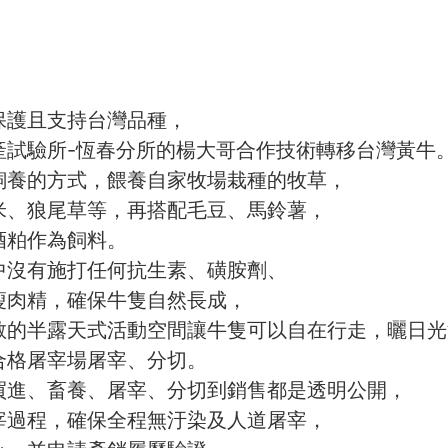
保護且支持台灣品種，
產試驗所-恆春分所的楊大哥合作技術轉移台灣黃牛
飼養的方式，餵養自家牧場栽種的牧草，
米、狼尾草等，再搭配毛豆、馬鈴薯，
酒粕作為飼料。
中沒有施打任何抗生素、磺胺劑、
瘦肉精，確保牛隻自然長成，
敞的半露天式活動空間讓牛隻可以自在行走，曬日光
合格屠宰場屠宰、分切。
買進、畜養、屠宰、分切到銷售都是透明公開，
宰過程，確保全程無汙染及人道屠宰，