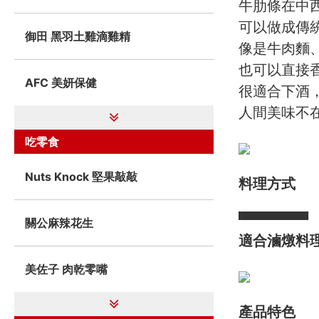
牛肋條在中
可以做成傳
御田 黑羽土雞滴雞精
像是牛肉麵
也可以直接
AFC 美妍保健
很適合下酒
人間美味不
吃零食
Nuts Knock 堅果敲敲
料理方式
▀▀▀▀▀▀▀
關公麻辣花生
適合滷燉料
美佐子 肉乾零嘴
產品特色