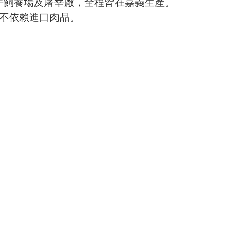
牛飼養場及屠宰廠，全程皆在嘉義生產。
，不依賴進口肉品。