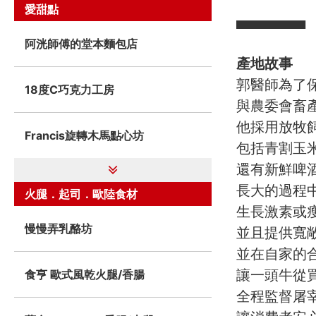
愛甜點
▀▀▀▀▀▀▀
阿洸師傅的堂本麵包店
產地故事
郭醫師為了
18度C巧克力工房
與農委會畜
他採用放牧
Francis旋轉木馬點心坊
包括青割玉
還有新鮮啤
長大的過程
火腿．起司．歐陸食材
生長激素或
慢慢弄乳酪坊
並且提供寬
並在自家的
讓一頭牛從
食亨 歐式風乾火腿/香腸
全程監督屠