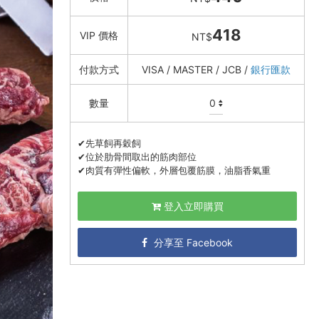
418
VIP 價格
NT$
付款方式
VISA / MASTER / JCB /
銀行匯款
數量
✔先草飼再穀飼
✔位於肋骨間取出的筋肉部位
✔肉質有彈性偏軟，外層包覆筋膜，油脂香氣重
登入立即購買
分享至 Facebook