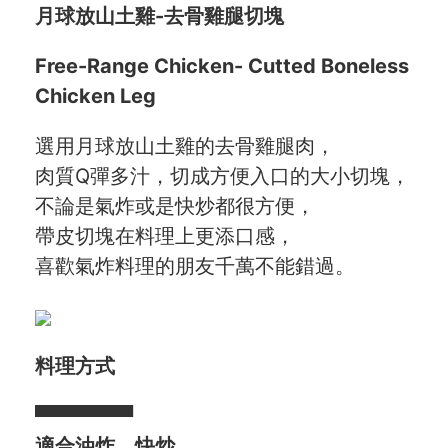
月球放山土雞-去骨雞腿切塊
愛飯團FB粉絲團
Free-Range Chicken- Cutted Boneless
YouTube
Chicken Leg
Instagram
選用月球放山土雞的去骨雞腿肉，
聯絡我們
肉質Q彈多汁，切成方便入口的大小切塊，
不論是氣炸或是快炒都很方便，
客服專線
帶皮切塊在料理上更添口感，
喜歡氣炸料理的朋友千萬不能錯過。
服務信箱
關於
料理方式
關於愛飯團
▀▀▀▀▀▀▀
聯絡我們
適合油炸、快炒