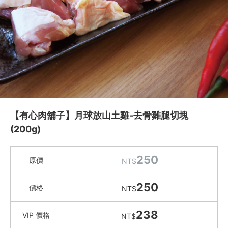
水餃 / 麵食 / 湯圓 / 包子
滷味 / 香腸 / 下酒菜
熟食 / 小吃 / 鮑魚罐
喝湯吃火鍋
久原本家 茅乃舎
冬鄉小廚
Green&Safe 火鍋高湯 / 火鍋料
【有心肉舖子】月球放山土雞-去骨雞腿切塊
湯品鍋物
(200g)
紐西蘭不老鮭 (國王鮭)
有心肉舖子
250
原價
NT$
迴流海味 安心海鮮
卡馬龍 白晶蝦 / 烏魚子鴨胸
250
價格
NT$
小川漁屋
約克街肉鋪
238
VIP 價格
NT$
礦泉水 / 氣泡水