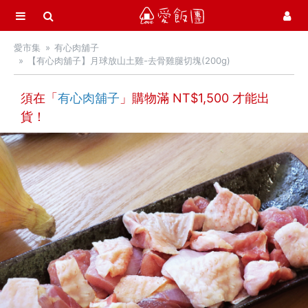
選單
愛飯團
愛市集
有心肉舖子
首頁
【有心肉舖子】月球放山土雞-去骨雞腿切塊(200g)
愛市集商品館
21
須在「
有心肉舖子
」購物滿 NT$
1,500
才能出
貨！
中秋月餅 / 禮盒
中秋烤肉 / 生鮮
季節推薦 / 新品登場
活力早餐
營養補給站
吃零食
愛甜點
火腿．起司．歐陸食材
料理盛宴