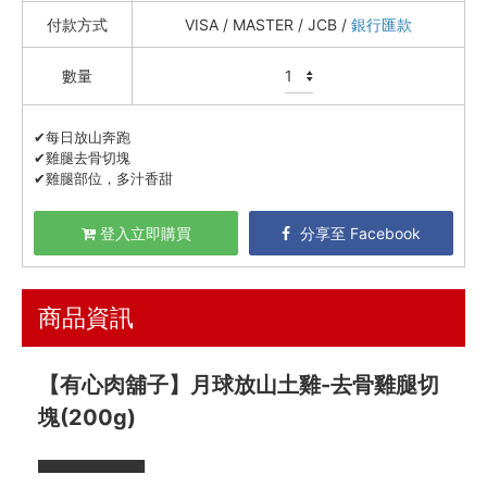
付款方式
VISA / MASTER / JCB /
銀行匯款
喫茶喝咖啡 / 飲料
農產 / 乾貨
數量
油鹽醬醋
✔每日放山奔跑
頂級美食
✔雞腿去骨切塊
✔雞腿部位，多汁香甜
餐廚好朋友
生活美學
登入立即購買
分享至 Facebook
🇯🇵 日本專區
最新飯團
13
商品資訊
Blog
【有心肉舖子】月球放山土雞-去骨雞腿切
會員服務
塊(200g)
社群
▀▀▀▀▀▀▀