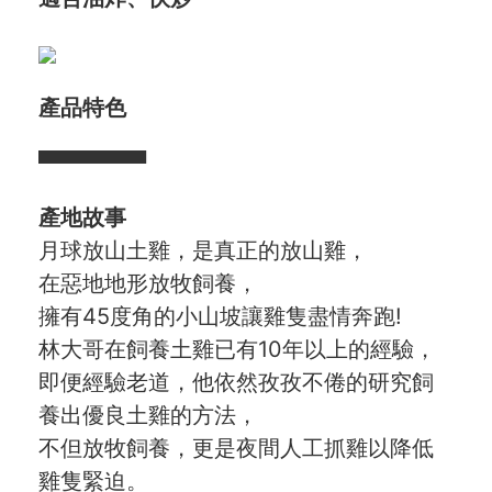
合作與廣告
媒體推薦與報導
產品特色
隱私保護
▀▀▀▀▀▀▀
資訊安全
產地故事
服務條款
月球放山土雞，是真正的放山雞，
在惡地地形放牧飼養，
擁有45度角的小山坡讓雞隻盡情奔跑!
林大哥在飼養土雞已有10年以上的經驗，
即便經驗老道，他依然孜孜不倦的研究飼
養出優良土雞的方法，
不但放牧飼養，更是夜間人工抓雞以降低
雞隻緊迫。