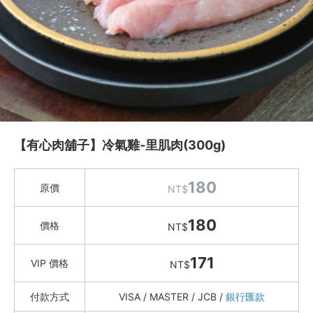
水餃 / 麵食 / 湯圓 / 包子
滷味 / 香腸 / 下酒菜
熟食 / 小吃 / 鮑魚罐
喝湯吃火鍋
久原本家 茅乃舎
冬鄉小廚
【有心肉舖子】冷氣雞-里肌肉(300g)
Green&Safe 火鍋高湯 / 火鍋料
湯品鍋物
180
原價
NT$
紐西蘭不老鮭 (國王鮭)
有心肉舖子
180
價格
NT$
迴流海味 安心海鮮
卡馬龍 白晶蝦 / 烏魚子鴨胸
171
VIP 價格
NT$
小川漁屋
約克街肉鋪
付款方式
VISA / MASTER / JCB /
銀行匯款
礦泉水 / 氣泡水