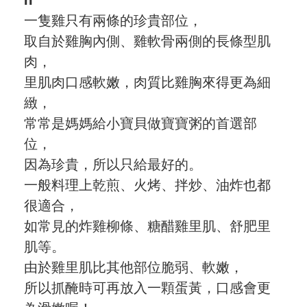
n
一隻雞只有兩條的珍貴部位，
愛飯團FB粉絲團
取自於雞胸內側、雞軟骨兩側的長條型肌
YouTube
肉，
里肌肉口感軟嫩，肉質比雞胸來得更為細
Instagram
緻，
聯絡我們
常常是媽媽給小寶貝做寶寶粥的首選部
位，
客服專線
因為珍貴，所以只給最好的。
一般料理上乾煎、火烤、拌炒、油炸也都
服務信箱
很適合，
關於
如常見的炸雞柳條、糖醋雞里肌、舒肥里
肌等。
關於愛飯團
由於雞里肌比其他部位脆弱、軟嫩，
所以抓醃時可再放入一顆蛋黃，口感會更
聯絡我們