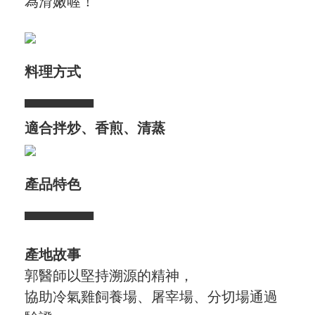
為滑嫩喔！
合作與廣告
媒體推薦與報導
料理方式
隱私保護
▀▀▀▀▀▀▀
資訊安全
適合拌炒、香煎、清蒸
服務條款
產品特色
▀▀▀▀▀▀▀
產地故事
郭醫師以堅持溯源的精神，
協助冷氣雞飼養場、屠宰場、分切場通過