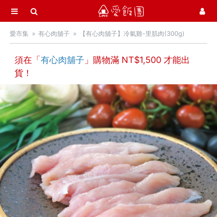
選單
愛飯團
愛市集
有心肉舖子
【有心肉舖子】冷氣雞-里肌肉(300g)
首頁
愛市集商品館
須在「
有心肉舖子
」購物滿 NT$
21
1,500
才能出
貨！
中秋月餅 / 禮盒
中秋烤肉 / 生鮮
季節推薦 / 新品登場
活力早餐
營養補給站
吃零食
愛甜點
火腿．起司．歐陸食材
料理盛宴