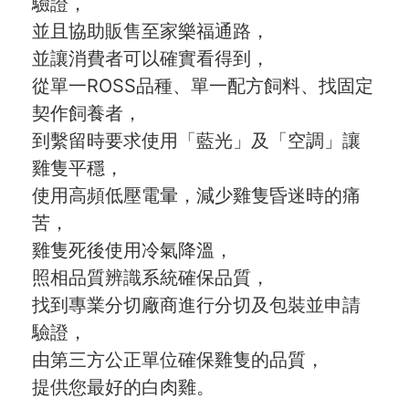
驗證，
並且協助販售至家樂福通路，
並讓消費者可以確實看得到，
從單一ROSS品種、單一配方飼料、找固定
契作飼養者，
到繫留時要求使用「藍光」及「空調」讓
雞隻平穩，
使用高頻低壓電暈，減少雞隻昏迷時的痛
苦，
雞隻死後使用冷氣降溫，
照相品質辨識系統確保品質，
找到專業分切廠商進行分切及包裝並申請
驗證，
由第三方公正單位確保雞隻的品質，
提供您最好的白肉雞。