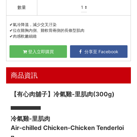
數量
喫茶喝咖啡 / 飲料
農產 / 乾貨
✔氣冷降溫，減少交叉汙染
✔位在雞胸內側、雞軟骨兩側的長條型肌肉
油鹽醬醋
✔肉感軟嫩細緻
頂級美食
餐廚好朋友
登入立即購買
分享至 Facebook
生活美學
🇯🇵 日本專區
商品資訊
最新飯團
13
【有心肉舖子】冷氣雞-里肌肉(300g)
Blog
▀▀▀▀▀▀▀
會員服務
冷氣雞-里肌肉
Air-chilled Chicken-Chicken Tenderloi
社群