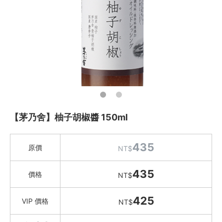
Instagram
聯絡我們
客服專線
服務信箱
關於
【茅乃舍】柚子胡椒醬 150ml
關於愛飯團
435
原價
NT$
聯絡我們
435
合作與廣告
價格
NT$
媒體推薦與報導
425
VIP 價格
NT$
隱私保護