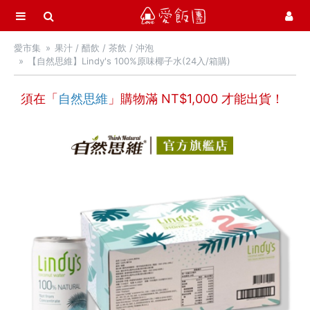
選單
愛飯團
愛市集
果汁 / 醋飲 / 茶飲 / 沖泡
首頁
【自然思維】Lindy's 100%原味椰子水(24入/箱購)
愛市集商品館
21
須在「
自然思維
」購物滿 NT$
1,000
才能出貨！
最新飯團
14
Blog
會員服務
社群
愛飯團FB粉絲團
YouTube