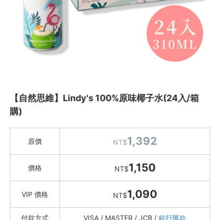
Instagram
聯絡我們
客服專線
服務信箱
【自然思維】Lindy's 100%原味椰子水(24入/箱
關於
購)
關於愛飯團
1,392
原價
NT$
聯絡我們
1,150
價格
NT$
合作與廣告
1,090
媒體推薦與報導
VIP 價格
NT$
隱私保護
付款方式
VISA / MASTER / JCB /
銀行匯款