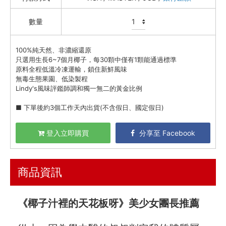
資訊安全
數量
服務條款
100%純天然、非濃縮還原
只選用生長6~7個月椰子，每30顆中僅有1顆能通過標準
原料全程低溫冷凍運輸，鎖住新鮮風味
無毒生態果園、低染製程
Lindy's風味評鑑師調和獨一無二的黃金比例
■ 下單後約3個工作天內出貨(不含假日、國定假日)
登入立即購買
分享至 Facebook
商品資訊
《椰子汁裡的天花板呀》美少女團長推薦