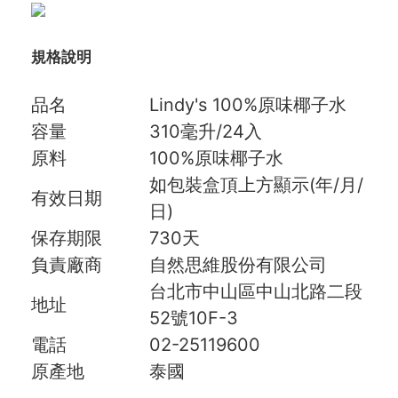
規格說明
品名
Lindy's 100%原味椰子水
容量
310毫升/24入
原料
100%原味椰子水
如包裝盒頂上方顯示(年/月/
有效日期
日)
保存期限
730天
負責廠商
自然思維股份有限公司
台北市中山區中山北路二段
地址
52號10F-3
電話
02-25119600
原產地
泰國