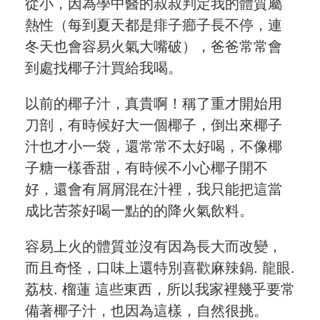
從小，因為學中醫的叔叔判定我的體質屬
熱性（每到夏天都是痱子癤子長不停，連
冬天也會容易火氣大嘴破），爸爸常常會
到處找椰子汁買給我喝。
以前的椰子汁，真貴啊！稱了重才開始用
刀剖，有時候好大一個椰子，倒出來椰子
汁也才小一袋，還常常不太好喝，不像椰
子糖一樣香甜，有時候不小心椰子開不
好，還會有屑屑混在汁裡，我只能把這當
成比苦茶好喝一點的的降火氣飲料。
容易上火的體質並沒有因為長大而改變，
而且奇怪，口味上還特別喜歡麻辣鍋. 龍眼.
荔枝. 榴蓮 這些東西，所以我家裡幾乎要常
備著椰子汁，也因為這樣，自然很挑。